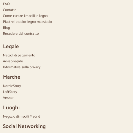
Cassettiere moderne
FAQ
Cassettiere rustiche
Contatto
Cassettiere di design
Come curare i mobili in legno
Comodo e alto
Piastrelle color legno massiccio
Cassettiere piccole
Blog
Cassettiere grandi
Recedere dal contratto
Cassettiere strette
Cassettiere bianche
Legale
Cassettiere in legno di noce
Metodi di pagamento
Set
Avviso legale
Informativa sulla privacy
Sala da pranzo
Salone
Marche
Camera da letto
NordicStory
LoftStory
Veskor
Luoghi
Negozio di mobili Madrid
Social Networking