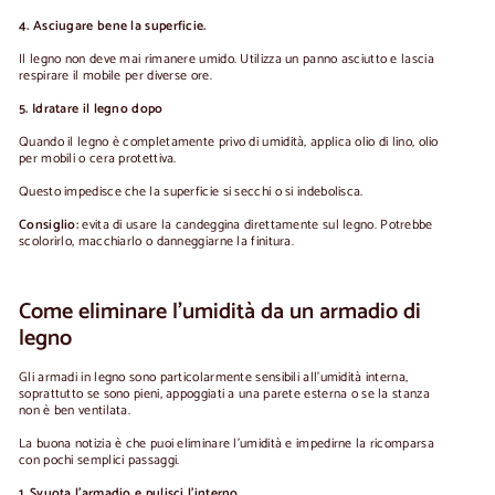
4. Asciugare bene la superficie.
Il legno non deve mai rimanere umido. Utilizza un panno asciutto e lascia
respirare il mobile per diverse ore.
5. Idratare il legno dopo
Quando il legno è completamente privo di umidità, applica olio di lino, olio
per mobili o cera protettiva.
Questo impedisce che la superficie si secchi o si indebolisca.
Consiglio:
evita di usare la candeggina direttamente sul legno. Potrebbe
scolorirlo, macchiarlo o danneggiarne la finitura.
Come eliminare l'umidità da un armadio di
legno
Gli armadi in legno sono particolarmente sensibili all'umidità interna,
soprattutto se sono pieni, appoggiati a una parete esterna o se la stanza
non è ben ventilata.
La buona notizia è che puoi eliminare l'umidità e impedirne la ricomparsa
con pochi semplici passaggi.
1. Svuota l'armadio e pulisci l'interno