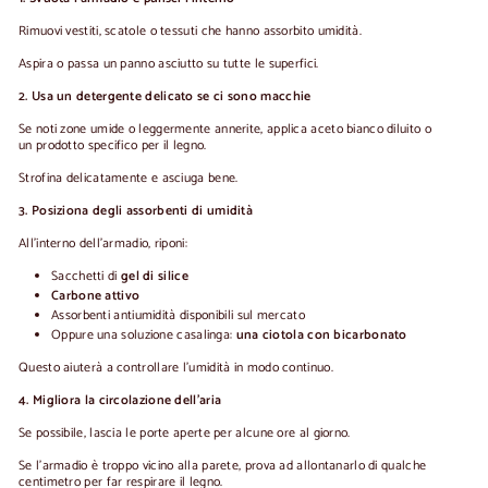
Rimuovi vestiti, scatole o tessuti che hanno assorbito umidità.
Aspira o passa un panno asciutto su tutte le superfici.
2. Usa un detergente delicato se ci sono macchie
Se noti zone umide o leggermente annerite, applica aceto bianco diluito o
un prodotto specifico per il legno.
Strofina delicatamente e asciuga bene.
3. Posiziona degli assorbenti di umidità
All'interno dell'armadio, riponi:
Sacchetti di
gel di silice
Carbone attivo
Assorbenti antiumidità disponibili sul mercato
Oppure una soluzione casalinga:
una ciotola con bicarbonato
Questo aiuterà a controllare l'umidità in modo continuo.
4. Migliora la circolazione dell'aria
Se possibile, lascia le porte aperte per alcune ore al giorno.
Se l'armadio è troppo vicino alla parete, prova ad allontanarlo di qualche
centimetro per far respirare il legno.