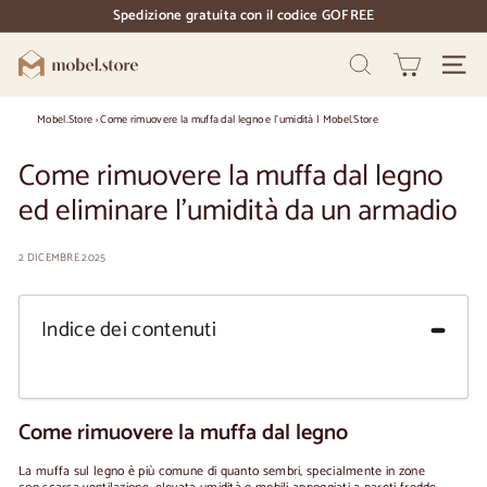
Vai
Spedizione gratuita con il codice GOFREE
direttamente
pausa
al
diapositive
M
contenuto
Ricerca
Naviga
o
b
Mobel.Store
›
Come rimuovere la muffa dal legno e l'umidità | Mobel.Store
e
Come rimuovere la muffa dal legno
l.
ed eliminare l'umidità da un armadio
S
t
2 DICEMBRE 2025
o
r
Indice dei contenuti
e
Come rimuovere la muffa dal legno
La muffa sul legno è più comune di quanto sembri, specialmente in zone