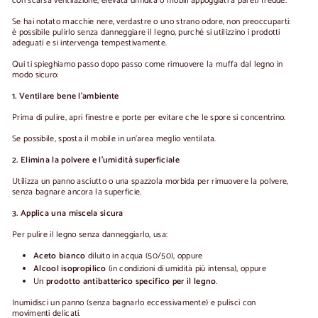
con scarsa ventilazione, elevata umidità o mobili appoggiati a pareti fredde.
Se hai notato macchie nere, verdastre o uno strano odore, non preoccuparti:
è possibile pulirlo senza danneggiare il legno
, purché si utilizzino i prodotti
adeguati e si intervenga tempestivamente.
Qui ti spieghiamo passo dopo passo come rimuovere la muffa dal legno in
modo sicuro:
1. Ventilare bene l'ambiente
Prima di pulire, apri finestre e porte per evitare che le spore si concentrino.
Se possibile, sposta il mobile in un'area meglio ventilata.
2. Elimina la polvere e l'umidità superficiale
Utilizza un panno asciutto o una spazzola morbida per rimuovere la polvere,
senza bagnare ancora la superficie.
3. Applica una miscela sicura
Per pulire il legno senza danneggiarlo, usa:
Aceto bianco
diluito in acqua (50/50), oppure
Alcool isopropilico
(in condizioni di umidità più intensa), oppure
Un
prodotto antibatterico specifico per il legno
.
Inumidisci un panno (senza bagnarlo eccessivamente) e pulisci con
movimenti delicati.