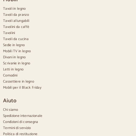
Sedie da pranzo beige
Tavoli in legno
Sedie da pranzo bianche
Cucina in legno silas
Tavoli da pranzo
Sedie da scrivania
Tavoli allungabili
Tavolini da caffè
Credenze
Tavolini
Tavoli da cucina
Credenze in legno
Sedie in legno
Credenza Hall
Mobili TV in legno
Credenze da cucina
Divani in legno
Credenze moderne
Scrivanie in legno
Credenze vintage
Credenze nordiche
Letti in legno
Credenze rustiche
Comodini
Credenze di design
Cassettiere in legno
Credenze alte
Mobili per il Black Friday
Grandi credenze
Credenze piccole
Aiuto
Credenze strette
Credenze bianche
Chi siamo
Credenze in noce
Spedizione internazionale
Condizioni di consegna
Confortevole
Termini di servizio
Politica di restituzione
Piumini