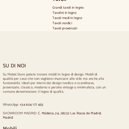
Grandi tavoli in legno
Tavolini in legno
Tavoli medi in legno
Tavoli nordici
Tavoli provenzali
Tavoli scandinavi
Tavoli rustici
Tavolo per 2 persone
Tavoli per 4 persone
Tavolo per 6 persone
Tavolo per 8 persone
SU DI NOI
Tavolo per 10 persone
Tavolo per 12 persone
Su Mobel.Store potete trovare mobili in legno di design. Mobili di
qualità per case che non vogliono rinunciare allo stile ma anche alla
Sedie
funzionalità. Ideali per interni dal design nordico o scandinavo,
provenzale, classico, moderno e persino vintage o minimalista, con un
Sedie imbottite blu
comune denominatore: il legno di qualità.
Sedie imbottite grigie
Sedie imbottite verdi
WhatsApp:
+34 604 177 455
Sedie classiche
Sedie in stile provenzale
SHOWROOM MADRID:
C. Módena, 24, 28232 Las Rozas de Madrid,
Sedie in stile scandinavo
Madrid
Sedie in stile vintage
Sedie in stile rustico
Mobili