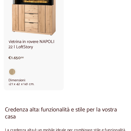
Vetrina in rovere NAPOLI
22 | LoftStory
€
€1.650
00
1
.
6
5
Dimensioni:
0
121 x 42 x 141 cm.
,
0
0
Credenza alta: funzionalità e stile per la vostra
casa
La
credenza alta
è un mobile ideale per combinare stile e funzionalità,