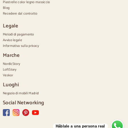
Comodo e alto
Piastrelle color legno massiccio
Cassettiere piccole
Blog
Cassettiere grandi
Recedere dal contratto
Cassettiere strette
Cassettiere bianche
Legale
Cassettiere in legno di noce
Metodi di pagamento
Set
Avviso legale
Informativa sulla privacy
Sala da pranzo
Salone
Marche
Camera da letto
NordicStory
LoftStory
Veskor
Luoghi
Negozio di mobili Madrid
Social Networking
Háblale a una persona real