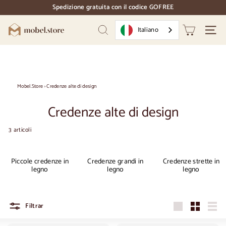
Vai
Spedizione gratuita con il codice GOFREE
direttamente
pausa
al
diapositive
M
contenuto
Italiano
Ricerca
Naviga
o
b
e
l.
Mobel.Store
›
Credenze alte di design
S
Credenze alte di design
t
o
3 articoli
r
e
Piccole credenze in
Credenze grandi in
Credenze strette in
legno
legno
legno
Filtrar
Grande
Piccolo
Elen