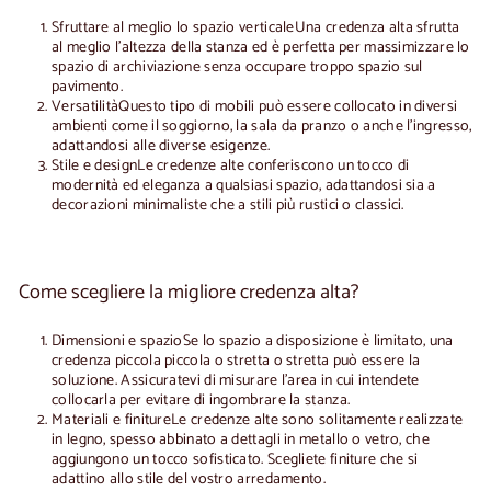
Sfruttare al meglio lo spazio verticale
Una credenza alta sfrutta
al meglio l'altezza della stanza ed è perfetta per massimizzare lo
spazio di archiviazione senza occupare troppo spazio sul
pavimento.
Versatilità
Questo tipo di mobili può essere collocato in diversi
ambienti come il soggiorno, la sala da pranzo o anche l'ingresso,
adattandosi alle diverse esigenze.
Stile e design
Le credenze alte conferiscono un tocco di
modernità ed eleganza a qualsiasi spazio, adattandosi sia a
decorazioni minimaliste che a stili più rustici o classici.
Come scegliere la migliore credenza alta?
Dimensioni e spazio
Se lo spazio a disposizione è limitato, una
credenza piccola
piccola o stretta
o stretta può essere la
soluzione. Assicuratevi di misurare l'area in cui intendete
collocarla per evitare di ingombrare la stanza.
Materiali e finiture
Le credenze alte sono solitamente realizzate
in legno, spesso abbinato a dettagli in metallo o vetro, che
aggiungono un tocco sofisticato. Scegliete finiture che si
adattino allo stile del vostro arredamento.