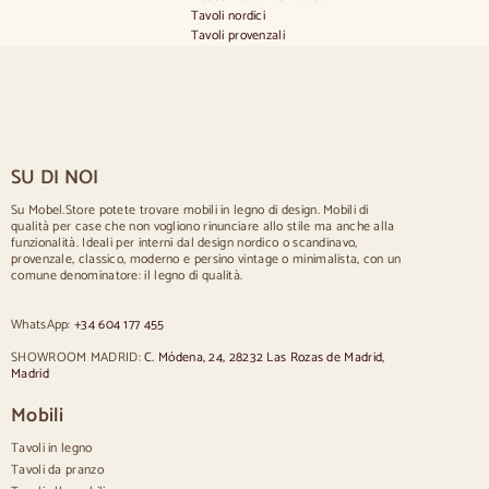
Tavoli nordici
Tavoli provenzali
Tavoli scandinavi
Tavoli rustici
Tavolo per 2 persone
Tavoli per 4 persone
Tavolo per 6 persone
Tavolo per 8 persone
SU DI NOI
Tavolo per 10 persone
Tavolo per 12 persone
Su Mobel.Store potete trovare mobili in legno di design. Mobili di
qualità per case che non vogliono rinunciare allo stile ma anche alla
Sedie
funzionalità. Ideali per interni dal design nordico o scandinavo,
provenzale, classico, moderno e persino vintage o minimalista, con un
Sedie imbottite blu
comune denominatore: il legno di qualità.
Sedie imbottite grigie
Sedie imbottite verdi
WhatsApp:
+34 604 177 455
Sedie classiche
Sedie in stile provenzale
SHOWROOM MADRID:
C. Módena, 24, 28232 Las Rozas de Madrid,
Sedie in stile scandinavo
Madrid
Sedie in stile vintage
Sedie in stile rustico
Mobili
Sedie da pranzo beige
Tavoli in legno
Sedie da pranzo bianche
Cucina in legno silas
Tavoli da pranzo
Sedie da scrivania