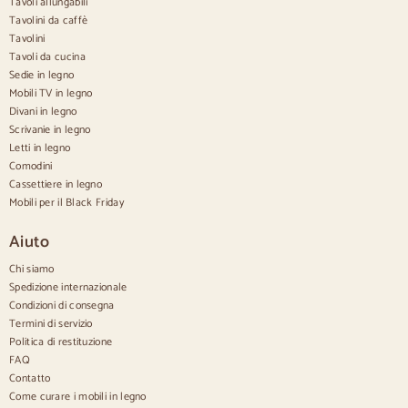
Tavoli allungabili
Tavolini da caffè
Credenze
Tavolini
Tavoli da cucina
Credenze in legno
Sedie in legno
Credenza Hall
Mobili TV in legno
Credenze da cucina
Divani in legno
Credenze moderne
Scrivanie in legno
Credenze vintage
Credenze nordiche
Letti in legno
Credenze rustiche
Comodini
Credenze di design
Cassettiere in legno
Credenze alte
Mobili per il Black Friday
Grandi credenze
Credenze piccole
Aiuto
Credenze strette
Credenze bianche
Chi siamo
Credenze in noce
Spedizione internazionale
Condizioni di consegna
Confortevole
Termini di servizio
Politica di restituzione
Piumini
Cassettiere moderne
FAQ
Cassettiere rustiche
Contatto
Cassettiere di design
Come curare i mobili in legno