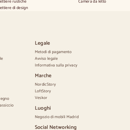
ettiere rustiche
Camera da letto
ettiere di design
do e alto
ettiere piccole
ettiere grandi
ettiere strette
ettiere bianche
Legale
ettiere in legno di noce
Metodi di pagamento
le
Avviso legale
Informativa sulla privacy
Marche
NordicStory
LoftStory
Veskor
 legno
assiccio
Luoghi
Negozio di mobili Madrid
Social Networking