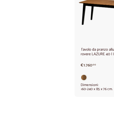
Tavolo da pranzo allu
rovere LAZURE 40 | 
€
€1.760
00
1
.
7
6
Dimensioni:
160-240 x 85 x 76 cm.
0
,
0
0