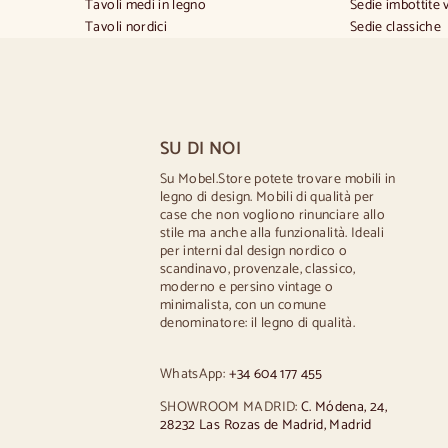
Tavoli medi in legno
Sedie imbottite 
Tavoli nordici
Sedie classiche
Tavoli provenzali
Sedie in stile p
Tavoli scandinavi
Sedie in stile s
Tavoli rustici
Sedie in stile vi
Tavolo per 2 persone
Sedie in stile rus
Tavoli per 4 persone
Sedie da pranzo
SU DI NOI
Tavolo per 6 persone
Sedie da pranzo
Tavolo per 8 persone
Cucina in legno 
Su Mobel.Store potete trovare mobili in
legno di design. Mobili di qualità per
Tavolo per 10 persone
Sedie da scrivan
case che non vogliono rinunciare allo
Tavolo per 12 persone
stile ma anche alla funzionalità. Ideali
per interni dal design nordico o
scandinavo, provenzale, classico,
moderno e persino vintage o
minimalista, con un comune
denominatore: il legno di qualità.
WhatsApp:
+34 604 177 455
SHOWROOM MADRID:
C. Módena, 24,
28232 Las Rozas de Madrid, Madrid