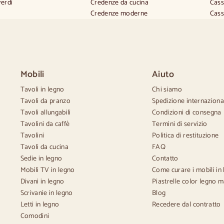
verdi
Credenze da cucina
Cass
Credenze moderne
Cass
rovenzale
Credenze vintage
Como
candinavo
Credenze nordiche
Cass
ntage
Credenze rustiche
Cass
tico
Credenze di design
Cass
 beige
Credenze alte
Cass
Mobili
Aiuto
 bianche
Grandi credenze
Cass
silas
Credenze piccole
Tavoli in legno
Chi siamo
ia
Credenze strette
Tavoli da pranzo
Spedizione internaziona
Credenze bianche
Tavoli allungabili
Condizioni di consegna
Credenze in noce
Tavolini da caffè
Termini di servizio
Tavolini
Politica di restituzione
Tavoli da cucina
FAQ
Sedie in legno
Contatto
Mobili TV in legno
Come curare i mobili in
Divani in legno
Piastrelle color legno m
Scrivanie in legno
Blog
Letti in legno
Recedere dal contratto
Comodini