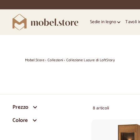
Vai
direttamente
al
M
contenuto
Sedie in legno
Tavoli 
o
b
e
l.
S
Mobel.Store
›
Collezioni
›
Collezione Lazure di LoftStory
t
o
r
e
Prezzo
8 articoli
Colore