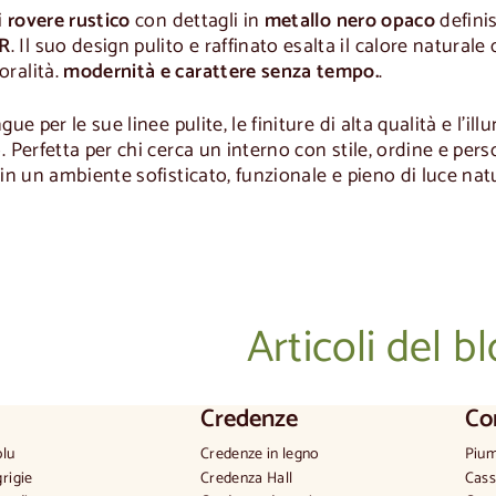
i
rovere rustico
con dettagli in
metallo nero opaco
defini
R
. Il suo design pulito e raffinato esalta il calore naturale
ralità.
modernità e carattere senza tempo.
.
gue per le sue linee pulite, le finiture di alta qualità e l'
. Perfetta per chi cerca un interno con stile, ordine e per
 in un ambiente sofisticato, funzionale e pieno di luce nat
Articoli del b
Credenze
Co
blu
Credenze in legno
Pium
grigie
Credenza Hall
Cass