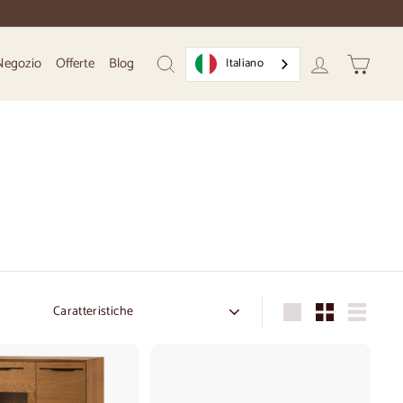
Negozio
Offerte
Blog
Italiano
Ricerca
Conto
Carrello
Ordine
Grande
Piccolo
Elenco