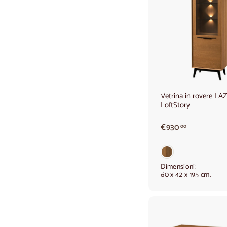
Vetrina in rovere LA
LoftStory
€
€930
00
9
3
0
,
Dimensioni:
60 x 42 x 195 cm.
0
0