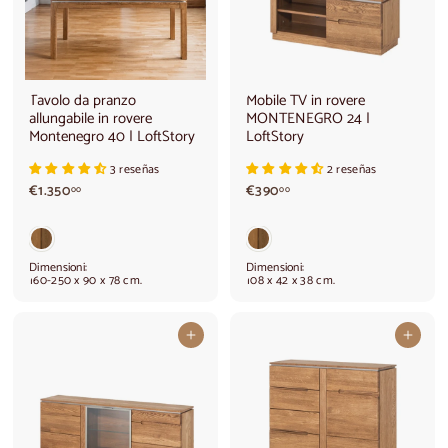
Tavolo da pranzo
Mobile TV in rovere
allungabile in rovere
MONTENEGRO 24 |
Montenegro 40 | LoftStory
LoftStory
3 reseñas
2 reseñas
€
€
€1.350
€390
00
00
1
3
.
9
3
0
5
,
Dimensioni:
Dimensioni:
0
0
160-250 x 90 x 78 cm.
108 x 42 x 38 cm.
,
0
0
0
Aggiungi al carrello
Aggiungi al carrello