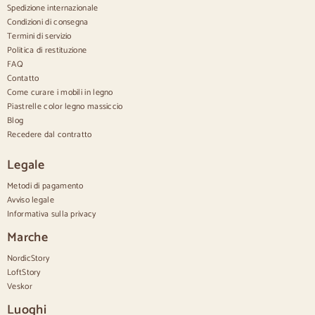
Credenze in noce
Spedizione internazionale
Condizioni di consegna
Confortevole
Termini di servizio
Politica di restituzione
Piumini
Cassettiere moderne
FAQ
Cassettiere rustiche
Contatto
Cassettiere di design
Come curare i mobili in legno
Comodo e alto
Piastrelle color legno massiccio
Cassettiere piccole
Blog
Cassettiere grandi
Recedere dal contratto
Cassettiere strette
Cassettiere bianche
Legale
Cassettiere in legno di noce
Metodi di pagamento
Set
Avviso legale
Informativa sulla privacy
Sala da pranzo
Salone
Marche
Camera da letto
NordicStory
LoftStory
Veskor
Luoghi