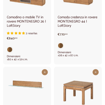
Comodino o mobile TV in
Comoda credenza in rovere
rovere MONTENEGRO 26 |
MONTENEGRO 44 |
LoftStory
LoftStory
2 reseñas
€
€770
00
€
€840
7
00
8
7
4
0
0
,
Dimensioni:
,
0
108 x 42 x 87 cm.
Dimensioni:
0
0
180 x 42 x 59 cm.
0
Aggiungi al carrello
Aggiungi al carrello