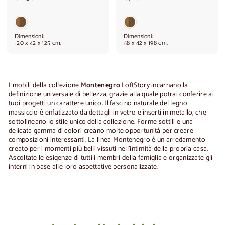
1
9
.
2
1
0
5
,
Dimensioni:
Dimensioni:
0
0
120 x 42 x 125 cm.
58 x 42 x 198 cm.
,
0
0
0
I mobili della collezione
Montenegro
LoftStory incarnano la
definizione universale di bellezza, grazie alla quale potrai conferire ai
tuoi progetti un carattere unico.
Il fascino naturale del legno
massiccio è enfatizzato da dettagli in vetro e inserti in metallo, che
sottolineano lo stile unico della collezione.
Forme sottili e una
delicata gamma di colori creano molte opportunità per creare
composizioni interessanti.
La linea Montenegro è un arredamento
creato per i momenti più belli vissuti nell'intimità della propria casa.
Ascoltate le esigenze di tutti i membri della famiglia e organizzate gli
interni in base alle loro aspettative personalizzate.