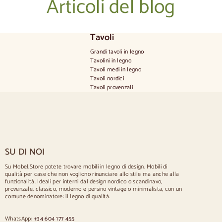
Articoli del blog
Tavoli
Grandi tavoli in legno
Tavolini in legno
Tavoli medi in legno
Tavoli nordici
Tavoli provenzali
Tavoli scandinavi
Tavoli rustici
Tavolo per 2 persone
Tavoli per 4 persone
Tavolo per 6 persone
Tavolo per 8 persone
SU DI NOI
Tavolo per 10 persone
Tavolo per 12 persone
Su Mobel.Store potete trovare mobili in legno di design. Mobili di
qualità per case che non vogliono rinunciare allo stile ma anche alla
Sedie
funzionalità. Ideali per interni dal design nordico o scandinavo,
provenzale, classico, moderno e persino vintage o minimalista, con un
Sedie imbottite blu
comune denominatore: il legno di qualità.
Sillas tapizadas grises
Sedie imbottite verdi
WhatsApp:
+34 604 177 455
Sedie classiche