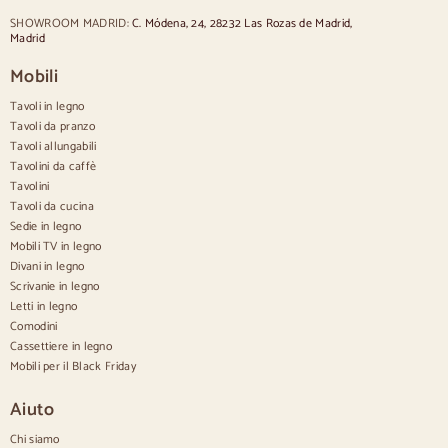
Sedie in stile provenzale
SHOWROOM MADRID:
C. Módena, 24, 28232 Las Rozas de Madrid,
Sedie in stile scandinavo
Madrid
Sedie in stile vintage
Sedie in stile rustico
Mobili
Sedie da pranzo beige
Tavoli in legno
Sedie da pranzo bianche
Cucina in legno silas
Tavoli da pranzo
Sedie da scrivania
Tavoli allungabili
Tavolini da caffè
Credenze
Tavolini
Tavoli da cucina
Credenze in legno
Sedie in legno
Credenza Hall
Mobili TV in legno
Credenze da cucina
Divani in legno
Credenze moderne
Scrivanie in legno
Credenze vintage
Credenze nordiche
Letti in legno
Credenze rustiche
Comodini
Credenze di design
Cassettiere in legno
Credenze alte
Mobili per il Black Friday
Grandi credenze
Credenze piccole
Aiuto
Credenze strette
Credenze bianche
Chi siamo