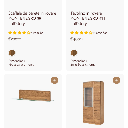
Scaffale da parete in rovere
Tavolino in rovere
MONTENEGRO 35 |
MONTENEGRO 41 |
LoftStory
LoftStory
1 reseña
2 reseñas
€
€
€270
€480
00
00
2
4
7
8
0
0
,
,
Dimensioni:
Dimensioni:
0
0
160 x 23 x 23 cm.
80 x 80 x 45 cm.
0
0
Aggiungi al carrello
Aggiungi al carrello