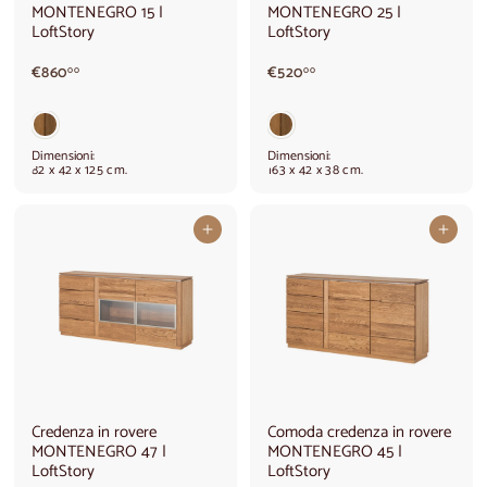
MONTENEGRO 15 |
MONTENEGRO 25 |
LoftStory
LoftStory
€
€
€860
€520
00
00
8
5
6
2
0
0
,
,
Dimensioni:
Dimensioni:
0
0
82 x 42 x 125 cm.
163 x 42 x 38 cm.
0
0
Aggiungi al carrello
Aggiungi al carrello
Credenza in rovere
Comoda credenza in rovere
MONTENEGRO 47 |
MONTENEGRO 45 |
LoftStory
LoftStory