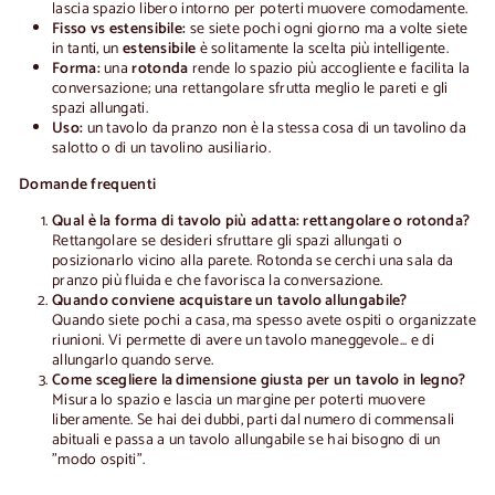
lascia spazio libero intorno per poterti muovere comodamente.
Fisso vs estensibile:
se siete pochi ogni giorno ma a volte siete
in tanti, un
estensibile
è solitamente la scelta più intelligente.
Forma:
una
rotonda
rende lo spazio più accogliente e facilita la
conversazione; una rettangolare sfrutta meglio le pareti e gli
spazi allungati.
Uso:
un tavolo da pranzo non è la stessa cosa di un tavolino da
salotto o di un tavolino ausiliario.
Domande frequenti
Qual è la forma di tavolo più adatta: rettangolare o rotonda?
Rettangolare se desideri sfruttare gli spazi allungati o
posizionarlo vicino alla parete. Rotonda se cerchi una sala da
pranzo più fluida e che favorisca la conversazione.
Quando conviene acquistare un tavolo allungabile?
Quando siete pochi a casa, ma spesso avete ospiti o organizzate
riunioni. Vi permette di avere un tavolo maneggevole... e di
allungarlo quando serve.
Come scegliere la dimensione giusta per un tavolo in legno?
Misura lo spazio e lascia un margine per poterti muovere
liberamente. Se hai dei dubbi, parti dal numero di commensali
abituali e passa a un tavolo allungabile se hai bisogno di un
"modo ospiti".