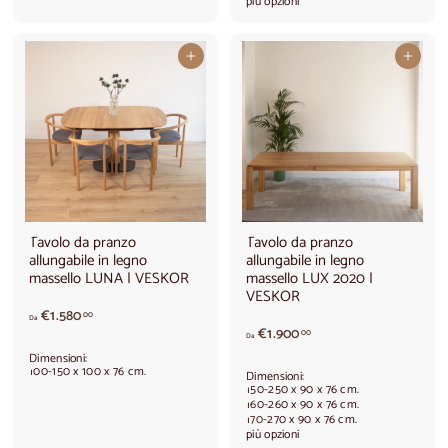
più opzioni
r
e
e
d
d
a
Aggiungi al carrello
Aggiungi al carrello
a
€
€
1
1
.
.
3
9
4
8
0
0
,
,
0
0
0
0
Tavolo da pranzo
Tavolo da pranzo
allungabile in legno
allungabile in legno
massello LUNA | VESKOR
massello LUX 2020 |
VESKOR
A
€1.580
00
Da
p
A
€1.900
00
Da
a
p
Dimensioni:
r
a
100-150 x 100 x 76 cm.
Dimensioni:
t
r
150-250 x 90 x 76 cm.
i
t
160-260 x 90 x 76 cm.
170-270 x 90 x 76 cm.
r
i
più opzioni
e
r