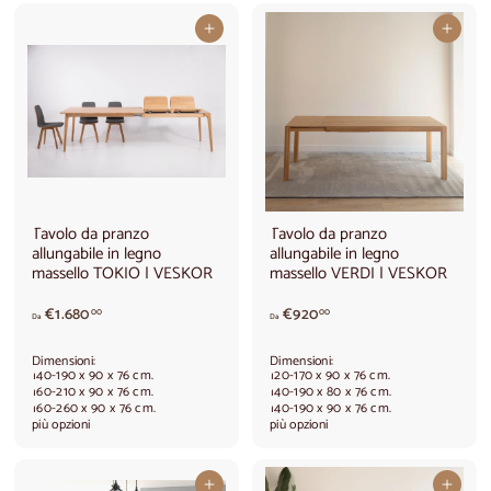
e
d
Aggiungi al carrello
Aggiungi al carrello
d
a
a
€
€
1
9
.
8
2
0
4
,
0
0
,
0
0
0
Tavolo da pranzo
Tavolo da pranzo
allungabile in legno
allungabile in legno
massello TOKIO | VESKOR
massello VERDI | VESKOR
A
d
€1.680
€920
00
00
Da
Da
p
a
a
€
Dimensioni:
Dimensioni:
r
9
140-190 x 90 x 76 cm.
120-170 x 90 x 76 cm.
t
2
160-210 x 90 x 76 cm.
140-190 x 80 x 76 cm.
160-260 x 90 x 76 cm.
140-190 x 90 x 76 cm.
i
0
più opzioni
più opzioni
r
,
e
0
d
0
Aggiungi al carrello
Aggiungi al carrello