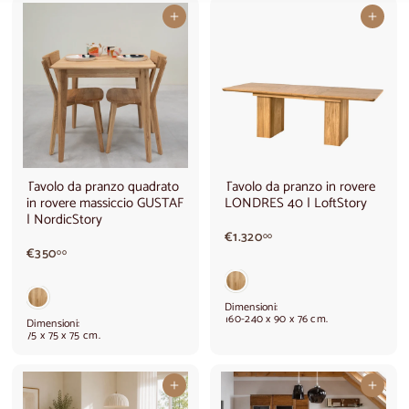
Aggiungi al carrello
Aggiungi al carrello
Tavolo da pranzo quadrato
Tavolo da pranzo in rovere
in rovere massiccio GUSTAF
LONDRES 40 | LoftStory
| NordicStory
€
€1.320
00
€
1
€350
00
3
.
5
3
0
2
Dimensioni:
,
0
160-240 x 90 x 76 cm.
Dimensioni:
0
,
75 x 75 x 75 cm.
0
0
0
Aggiungi al carrello
Aggiungi al carrello