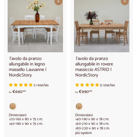
Aggiungi al carrello
Aggiungi al carrello
€
€
1
6
.
8
1
0
3
,
0
0
,
0
0
0
Tavolo da pranzo
Tavolo da pranzo
allungabile in legno
allungabile in rovere
massello Lausanne |
massiccio ASTRID |
NordicStory
NordicStory
2 reseñas
5 reseñas
a
A
€660
€990
00
00
Da
Da
p
p
a
a
r
r
t
t
Dimensioni:
Dimensioni:
i
i
120-160 x 80 x 75 cm.
140-190 x 90 x 78 cm.
140-180 x 90 x 75 cm.
160-210 x 90 x 78 cm.
r
r
180-230 x 90 x 78 cm.
e
e
più opzioni
d
d