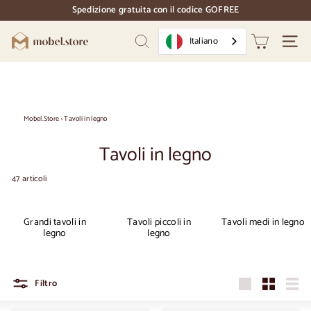
Vai
Spedizione gratuita con il codice GOFREE
direttamente
pausa
al
diapositive
M
contenuto
Italiano
Ricerca
Naviga
o
b
e
l.
Mobel.Store
›
Tavoli in legno
S
Tavoli in legno
t
o
47 articoli
r
e
Grandi tavoli in
Tavoli piccoli in
Tavoli medi in legno
legno
legno
Filtro
Grande
Piccolo
Elen