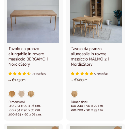
Tavolo da pranzo
Tavolo da pranzo
allungabile in rovere
allungabile in rovere
massiccio BERGAMO |
massiccio MALMO 2 |
NordicStory
NordicStory
9 reseñas
5 reseñas
A
A
€1.130
€680
00
00
Da
Da
p
p
a
a
r
r
t
t
Dimensioni:
Dimensioni:
i
i
140-234 x 90 x 76 cm.
140-240 x 90 x 75 cm.
160-254 x 90 x 76 cm.
180-280 x 90 x 75 cm.
r
r
200-294 x 90 x 76 cm.
e
e
d
d
a
a