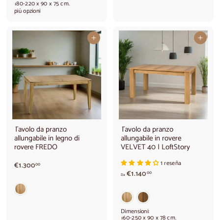
180-220 x 90 x 75 cm.
e
più opzioni
d
a
€
Aggiungi al carrello
Aggiungi al carrello
8
5
0
,
0
0
Tavolo da pranzo
Tavolo da pranzo
allungabile in legno di
allungabile in rovere
rovere FREDO
VELVET 40 | LoftStory
1 reseña
€
€1.300
00
A
1
€1.140
00
Da
p
.
a
3
r
0
t
0
Dimensioni:
i
,
160-250 x 90 x 78 cm.