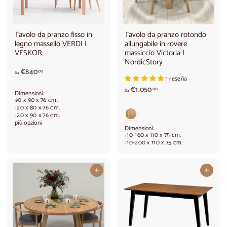
Tavolo da pranzo fisso in
Tavolo da pranzo rotondo
legno massello VERDI |
allungabile in rovere
VESKOR
massiccio Victoria |
NordicStory
A
€840
00
Da
1 reseña
p
A
a
€1.050
00
Da
Dimensioni:
p
r
90 x 90 x 76 cm.
a
t
120 x 80 x 76 cm.
120 x 90 x 76 cm.
r
i
più opzioni
t
r
Dimensioni:
i
e
110-160 x 110 x 75 cm.
110-200 x 110 x 75 cm.
r
d
e
a
d
€
a
8
Aggiungi al carrello
Aggiungi al carrello
€
4
1
0
.
,
0
0
5
0
0