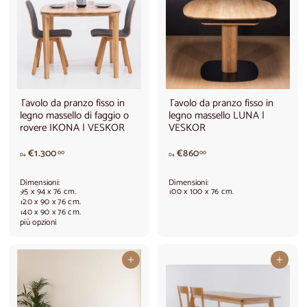
1
4
.
0
0
,
4
0
0
0
,
0
0
Tavolo da pranzo fisso in
Tavolo da pranzo fisso in
legno massello di faggio o
legno massello LUNA |
rovere IKONA | VESKOR
VESKOR
A
d
€1.300
€860
00
00
Da
Da
p
a
a
€
Dimensioni:
Dimensioni:
r
8
95 x 94 x 76 cm.
100 x 100 x 76 cm.
t
6
120 x 90 x 76 cm.
140 x 90 x 76 cm.
i
0
più opzioni
r
,
e
0
d
0
Aggiungi al carrello
Aggiungi al carrello
a
€
1
.