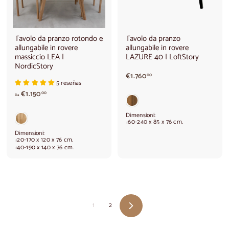
,
0
0
Tavolo da pranzo rotondo e
Tavolo da pranzo
allungabile in rovere
allungabile in rovere
massiccio LEA |
LAZURE 40 | LoftStory
NordicStory
€
€1.760
00
5 reseñas
1
A
€1.150
.
00
Da
p
7
a
6
Dimensioni:
r
0
160-240 x 85 x 76 cm.
t
,
Dimensioni:
i
0
120-170 x 120 x 76 cm.
140-190 x 140 x 76 cm.
r
0
e
d
a
€
1
.
1
2
Avanti
1
5