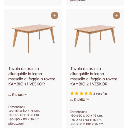
r
d
e
a
d
€
Aggiungi al carrello
Aggiungi al carrello
a
1
€
.
1
7
.
8
4
0
8
,
0
0
,
0
0
0
Tavolo da pranzo
Tavolo da pranzo
allungabile in legno
allungabile in legno
massello di faggio o rovere
massello di faggio o rovere
KAMBIO 1 | VESKOR
KAMBIO 2 | VESKOR
2 reseñas
A
€1.340
00
Da
A
p
€1.980
00
Da
p
a
Dimensioni:
a
r
120-165 x 80 x 76 cm.
Dimensioni:
r
t
130-175 x 80 x 76 cm.
160-260 x 90 x 76 cm.
140-190 x 80 x 76 cm.
t
i
170-270 x 90 x 76 cm.
più opzioni
180-280 x 100 x 76 cm.
i
r