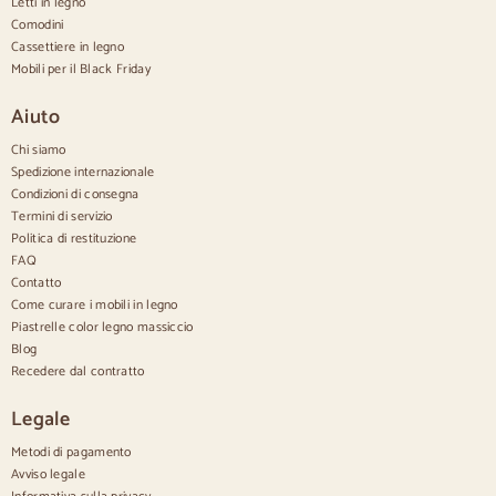
Aparadores nórdicos
Letti in legno
Credenze rustiche
Comodini
Credenze di design
Cassettiere in legno
Credenze alte
Mobili per il Black Friday
Grandi credenze
Credenze piccole
Aiuto
Credenze strette
Credenze bianche
Chi siamo
Credenze in noce
Spedizione internazionale
Condizioni di consegna
Confortevole
Termini di servizio
Politica di restituzione
Piumini
Cassettiere moderne
FAQ
Cassettiere rustiche
Contatto
Cassettiere di design
Come curare i mobili in legno
Comodo e alto
Piastrelle color legno massiccio
Cassettiere piccole
Blog
Cassettiere grandi
Recedere dal contratto
Cassettiere strette
Cassettiere bianche
Legale
Cassettiere in legno di noce
Metodi di pagamento
Set
Avviso legale