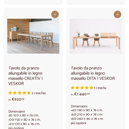
r
0
e
0
d
Aggiungi al carrello
Aggiungi al carrello
a
€
1
.
1
4
0
,
0
0
Tavolo da pranzo
Tavolo da pranzo
allungabile in legno
allungabile in legno
massello CREATIV |
massello DITA | VESKOR
VESKOR
1 reseña
2 reseñas
A
€1.440
00
Da
d
p
€920
00
Da
a
a
Dimensioni:
€
r
140-190 x 90 x 76 cm.
Dimensioni:
9
t
160-210 x 90 x 76 cm.
80-120 x 80 x 76 cm.
160-260 x 90 x 76 cm.
2
i
100-150 x 80 x 76 cm.
più opzioni
120-170 x 80 x 76 cm.
0
r
più opzioni