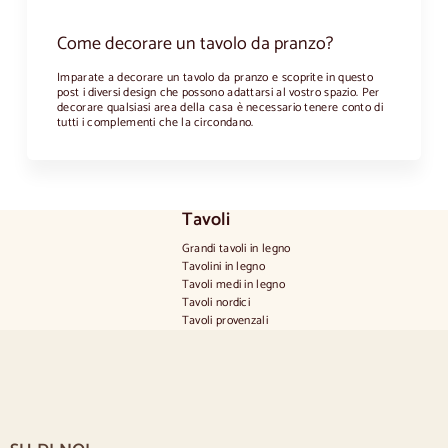
Come decorare un tavolo da pranzo?
Imparate a decorare un tavolo da pranzo e scoprite in questo
post i diversi design che possono adattarsi al vostro spazio. Per
decorare qualsiasi area della casa è necessario tenere conto di
tutti i complementi che la circondano.
Tavoli
Grandi tavoli in legno
Tavolini in legno
Tavoli medi in legno
Tavoli nordici
Tavoli provenzali
Tavoli scandinavi
Tavoli rustici
Tavolo per 2 persone
Tavoli per 4 persone
Tavolo per 6 persone
Tavolo per 8 persone
Tavolo per 10 persone