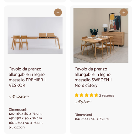
d
e
a
d
Aggiungi al carrello
Aggiungi al carrello
€
a
1
€
.
1
5
.
8
9
0
0
,
0
0
,
0
0
0
Tavolo da pranzo
Tavolo da pranzo
allungabile in legno
allungabile in legno
massello PREMIER |
massello SWEDEN |
VESKOR
NordicStory
2 reseñas
A
€1.240
00
Da
A
p
€980
00
Da
p
a
Dimensioni:
a
r
120-165 x 80 x 76 cm.
Dimensioni:
r
t
140-190 x 90 x 76 cm.
160-200 x 90 x 75 cm.
160-260 x 90 x 76 cm.
t
i
più opzioni
i
r
r
e