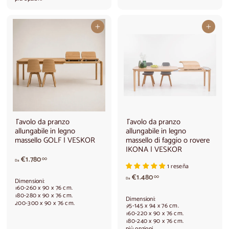
,
e
0
d
0
a
Aggiungi al carrello
Aggiungi al carrello
€
1
.
4
4
0
,
0
0
Tavolo da pranzo
Tavolo da pranzo
allungabile in legno
allungabile in legno
massello GOLF | VESKOR
massello di faggio o rovere
IKONA | VESKOR
A
€1.780
00
Da
1 reseña
p
A
a
€1.480
00
Da
Dimensioni:
p
r
160-260 x 90 x 76 cm.
a
t
180-280 x 90 x 76 cm.
Dimensioni:
200-300 x 90 x 76 cm.
r
i
95-145 x 94 x 76 cm.
t
r
160-220 x 90 x 76 cm.
180-240 x 90 x 76 cm.
i
e
più opzioni