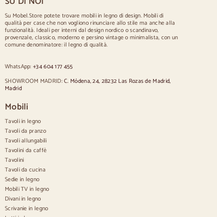
SU DI NOI
Tavolo per 12 persone
Su Mobel.Store potete trovare mobili in legno di design. Mobili di
qualità per case che non vogliono rinunciare allo stile ma anche alla
Sedie
funzionalità. Ideali per interni dal design nordico o scandinavo,
provenzale, classico, moderno e persino vintage o minimalista, con un
Sedie imbottite blu
comune denominatore: il legno di qualità.
Sedie imbottite grigie
Sedie imbottite verdi
WhatsApp:
+34 604 177 455
Sedie classiche
Sedie in stile provenzale
SHOWROOM MADRID:
C. Módena, 24, 28232 Las Rozas de Madrid,
Sedie in stile scandinavo
Madrid
Sedie in stile vintage
Sedie in stile rustico
Mobili
Sedie da pranzo beige
Tavoli in legno
Sedie da pranzo bianche
Cucina in legno silas
Tavoli da pranzo
Sedie da scrivania
Tavoli allungabili
Tavolini da caffè
Credenze
Tavolini
Tavoli da cucina
Credenze in legno
Sedie in legno
Credenza Hall
Mobili TV in legno
Credenze da cucina
Divani in legno
Credenze moderne
Scrivanie in legno
Credenze vintage