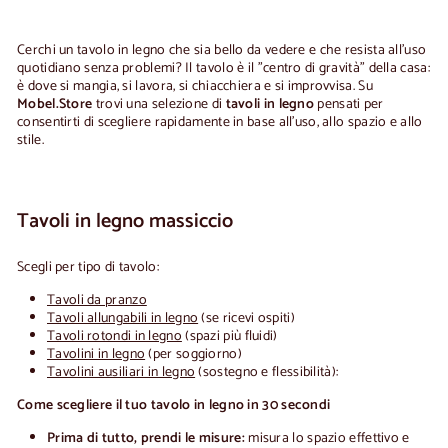
0
,
0
Cerchi un tavolo in legno che sia bello da vedere e che resista all'uso
0
quotidiano senza problemi? Il tavolo è il "centro di gravità" della casa:
è dove si mangia, si lavora, si chiacchiera e si improvvisa. Su
Mobel.Store
trovi una selezione di
tavoli in legno
pensati per
consentirti di scegliere rapidamente in base all'uso, allo spazio e allo
stile.
Tavoli in legno massiccio
Scegli per tipo di tavolo:
Tavoli da pranzo
Tavoli allungabili in legno
(se ricevi ospiti)
Tavoli rotondi in legno
(spazi più fluidi)
Tavolini in legno
(per soggiorno)
Tavolini ausiliari in legno
(sostegno e flessibilità):
Come scegliere il tuo tavolo in legno in 30 secondi
Prima di tutto, prendi le misure:
misura lo spazio effettivo e