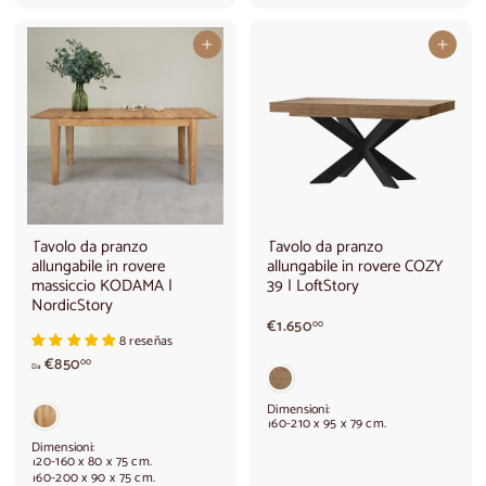
a
a
€
€
Aggiungi al carrello
Aggiungi al carrello
6
9
6
9
0
0
,
,
0
0
0
0
Tavolo da pranzo
Tavolo da pranzo
allungabile in rovere
allungabile in rovere COZY
massiccio KODAMA |
39 | LoftStory
NordicStory
€
€1.650
00
8 reseñas
1
A
€850
.
00
Da
p
6
a
5
Dimensioni:
r
0
160-210 x 95 x 79 cm.
t
,
Dimensioni:
i
0
120-160 x 80 x 75 cm.
160-200 x 90 x 75 cm.
r
0