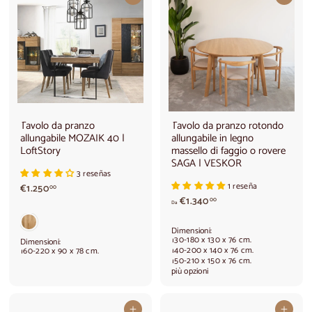
a
€
1
.
6
8
0
,
0
0
Tavolo da pranzo
Tavolo da pranzo rotondo
allungabile MOZAIK 40 |
allungabile in legno
LoftStory
massello di faggio o rovere
SAGA | VESKOR
3 reseñas
1 reseña
€
€1.250
00
1
A
€1.340
00
Da
.
p
2
a
Dimensioni:
5
r
130-180 x 130 x 76 cm.
Dimensioni:
0
t
140-200 x 140 x 76 cm.
160-220 x 90 x 78 cm.
150-210 x 150 x 76 cm.
,
i
più opzioni
0
r
0
e
d