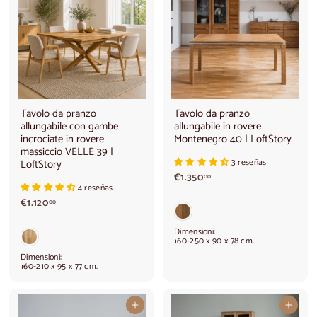
Tavolo da pranzo
Tavolo da pranzo
allungabile con gambe
allungabile in rovere
incrociate in rovere
Montenegro 40 | LoftStory
massiccio VELLE 39 |
LoftStory
3 reseñas
€
€1.350
00
4 reseñas
1
€
.
€1.120
00
1
3
.
5
Dimensioni:
1
0
160-250 x 90 x 78 cm.
2
,
Dimensioni:
0
0
160-210 x 95 x 77 cm.
,
0
0
0
Aggiungi al carrello
Aggiungi al carrello