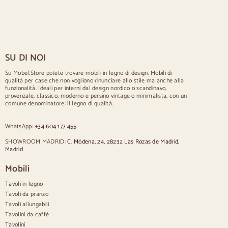
,
Tavoli scandinavi
0
Tavoli rustici
0
Tavolo per 2 persone
Tavoli per 4 persone
Tavolo per 6 persone
Tavolo per 8 persone
SU DI NOI
Tavolo per 10 persone
Tavolo per 12 persone
Su Mobel.Store potete trovare mobili in legno di design. Mobili di
qualità per case che non vogliono rinunciare allo stile ma anche alla
Sedie
funzionalità. Ideali per interni dal design nordico o scandinavo,
provenzale, classico, moderno e persino vintage o minimalista, con un
Sedie imbottite blu
comune denominatore: il legno di qualità.
Sedie imbottite grigie
Sedie imbottite verdi
WhatsApp:
+34 604 177 455
Sedie classiche
Sedie in stile provenzale
SHOWROOM MADRID:
C. Módena, 24, 28232 Las Rozas de Madrid,
Sedie in stile scandinavo
Madrid
Sedie in stile vintage
Sedie in stile rustico
Mobili
Sedie da pranzo beige
Tavoli in legno
Sedie da pranzo bianche
Cucina in legno silas
Tavoli da pranzo
Sedie da scrivania
Tavoli allungabili
Tavolini da caffè
Credenze
Tavolini