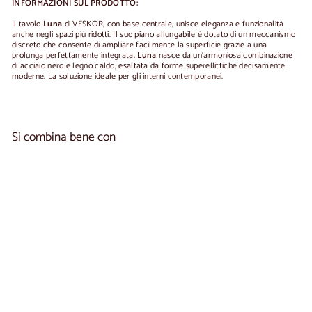
INFORMAZIONI SUL PRODOTTO:
Il tavolo
Luna
di VESKOR, con base centrale, unisce eleganza e funzionalità
anche negli spazi più ridotti. Il suo piano allungabile è dotato di un meccanismo
discreto che consente di ampliare facilmente la superficie grazie a una
prolunga perfettamente integrata.
Luna
nasce da un’armoniosa combinazione
di acciaio nero e legno caldo, esaltata da forme superellittiche decisamente
moderne. La soluzione ideale per gli interni contemporanei.
Si combina bene con
Aggiungi al carrel
Tavolo da pranzo allungabile in legno massello LUNA |
VESKOR
A
€1.580
00
Da
partire