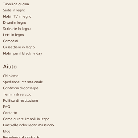
Tavoli da cucina
Credenze in legno
Sedie in legno
Credenza Hall
Mobili TV in legno
Credenze da cucina
Divani in legno
Credenze moderne
Scrivanie in legno
Credenze vintage
Credenze nordiche
Letti in legno
Credenze rustiche
Comodini
Credenze di design
Cassettiere in legno
Credenze alte
Mobili per il Black Friday
Grandi credenze
Credenze piccole
Aiuto
Credenze strette
Credenze bianche
Chi siamo
Credenze in noce
Spedizione internazionale
Condizioni di consegna
Confortevole
Termini di servizio
Politica di restituzione
Piumini
Cassettiere moderne
FAQ
Cassettiere rustiche
Contatto
Cassettiere di design
Come curare i mobili in legno
Comodo e alto
Piastrelle color legno massiccio
Cassettiere piccole
Blog
Cassettiere grandi
Recedere dal contratto