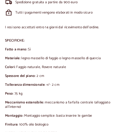
Spedizione gratuita a partire da 900 euro
Tutti i pagamenti vengono elaborati in modo sicuro
I resi sono accettati entro 14 giorni dal ricevimento dell'ordine.
SPECIFICHE:
Fatto a mano:
Sì
Materiale:
legno massello di faggio o legno massello di quercia
Colori:
Faggio naturale, Rovere naturale
Spessore del piano:
2 cm
Tolleranza dimensionale:
+/- 2 cm
Peso:
75 kg
Meccanismo estensibile:
meccanismo a farfalla centrale (alloggiato
all’interno)
Montaggio:
Montaggio semplice: basta inserire le gambe
Finitura:
100% olio biologico