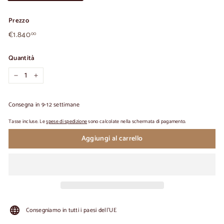
Prezzo
€1.840,00
Prezzo
€1.840
00
normale
Quantità
-
+
Consegna in 9-12 settimane
Tasse incluse. Le
spese di spedizione
sono calcolate nella schermata di pagamento.
Aggiungi al carrello
Consegniamo in tutti i paesi dell'UE