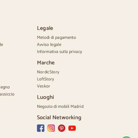
ettiere piccole
ettiere grandi
ettiere strette
ettiere bianche
Legale
ettiere in legno di noce
Metodi di pagamento
le
Avviso legale
Informativa sulla privacy
Marche
NordicStory
LoftStory
Veskor
 legno
assiccio
Luoghi
Negozio di mobili Madrid
Social Networking