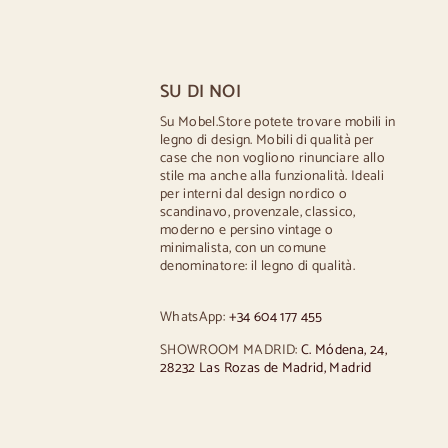
Tavoli scandinavi
Sedie in stile s
Tavoli rustici
Sedie in stile vi
Tavolo per 2 persone
Sedie in stile rus
Tavoli per 4 persone
Sedie da pranzo
SU DI NOI
Tavolo per 6 persone
Sedie da pranzo
Tavolo per 8 persone
Cucina in legno 
Su Mobel.Store potete trovare mobili in
legno di design. Mobili di qualità per
Tavolo per 10 persone
Sedie da scrivan
case che non vogliono rinunciare allo
Tavolo per 12 persone
stile ma anche alla funzionalità. Ideali
per interni dal design nordico o
scandinavo, provenzale, classico,
moderno e persino vintage o
minimalista, con un comune
denominatore: il legno di qualità.
WhatsApp:
+34 604 177 455
SHOWROOM MADRID:
C. Módena, 24,
28232 Las Rozas de Madrid, Madrid