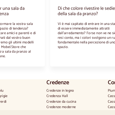
er una sala da
Di che colore rivestire le sedie
denza
della sala da pranzo?
sformare la vostra sala
Vi è mai capitato di entrare in una st
pazio di tendenza?
di essere immediatamente attratti
are amici e parenti e di
dall'arredamento? Forse non ve ne si
onati dal vostro buon
resi conto, ma i colori svolgono un r
remo gli ultimi modelli
fondamentale nella percezione di un
di Mobel.Store che
spazio.
ra sala da pranzo al
one.
Credenze
Co
blu
Credenze in legno
Pium
grigie
Credenza Hall
Cass
verdi
Credenze da cucina
Cass
Credenze moderne
Cass
rovenzale
Credenze vintage
Como