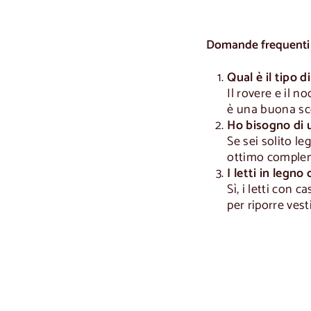
Domande frequenti
Qual è il tipo d
Il rovere e il n
è una buona sce
Ho bisogno di u
Se sei solito l
ottimo complem
I letti in legn
Sì, i letti con 
per riporre vest