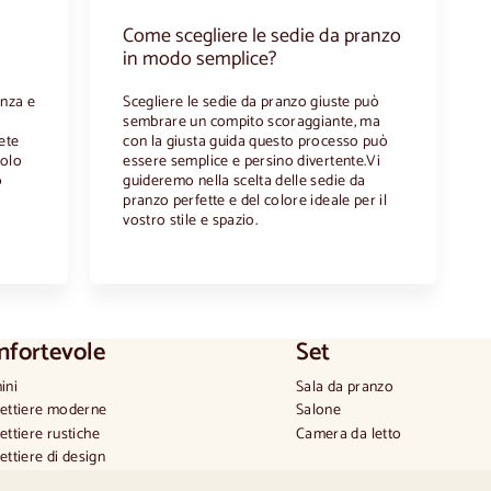
Come scegliere le sedie da pranzo
in modo semplice?
anza e
Scegliere le sedie da pranzo giuste può
sembrare un compito scoraggiante, ma
ete
con la giusta guida questo processo può
uolo
essere semplice e persino divertente.Vi
o
guideremo nella scelta delle sedie da
pranzo perfette e del colore ideale per il
vostro stile e spazio.
nfortevole
Set
ini
Sala da pranzo
ettiere moderne
Salone
ettiere rustiche
Camera da letto
ettiere di design
do e alto