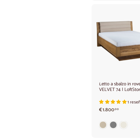
€
9
5
0
,
0
0
Letto a sbalzo in rov
VELVET 74 | LoftSto
1 rese
€
€1.800
00
1
.
8
0