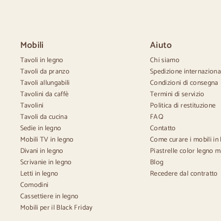
candinavo
Credenze nordiche
Cass
ntage
Credenze rustiche
Cass
tico
Credenze di design
Cass
 beige
Credenze alte
Cass
Mobili
Aiuto
 bianche
Grandi credenze
Cass
silas
Credenze piccole
Tavoli in legno
Chi siamo
ia
Credenze strette
Tavoli da pranzo
Spedizione internaziona
Credenze bianche
Tavoli allungabili
Condizioni di consegna
Credenze in noce
Tavolini da caffè
Termini di servizio
Tavolini
Politica di restituzione
Tavoli da cucina
FAQ
Sedie in legno
Contatto
Mobili TV in legno
Come curare i mobili in
Divani in legno
Piastrelle color legno m
Scrivanie in legno
Blog
Letti in legno
Recedere dal contratto
Comodini
Cassettiere in legno
Mobili per il Black Friday