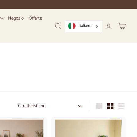
Negozio
Offerte
i
Italiano
Ricerca
Conto
Carrello
Ordine
Grande
Piccolo
Elenco