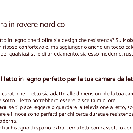
0
,
0
0
ra in rovere nordico
tto in legno che ti offra sia design che resistenza? Su
Mobe
 riposo confortevole, ma aggiungono anche un tocco caldo 
 per qualsiasi stile di arredamento, sia esso moderno, rust
l letto in legno perfetto per la tua camera da le
icurati che il letto sia adatto alle dimensioni della tua camer
 sotto il letto potrebbero essere la scelta migliore.
era:
se ti piace leggere o guardare la televisione a letto, s
ere e il noce sono perfetti per chi cerca durata e resistenz
moderna.
 hai bisogno di spazio extra, cerca letti con cassetti o con