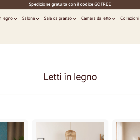
Spedizione gratuita con il codice GOFREE
pausa
diapositive
in legno
Salone
Sala da pranzo
Camera da letto
Collezion
Letti in legno