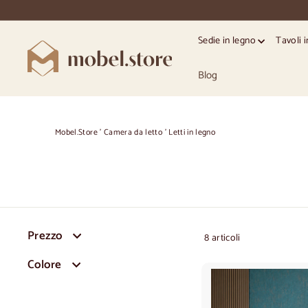
Vai
direttamente
al
Sedie in legno
Tavoli 
contenuto
M
o
Blog
b
e
l.
Mobel.Store
'
Camera da letto
'
Letti in legno
S
t
o
r
e
Prezzo
8 articoli
Colore