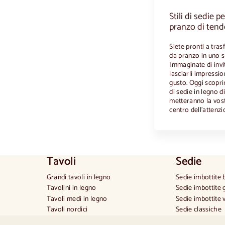
Stili di sedie p
pranzo di ten
Siete pronti a tra
da pranzo in uno s
Immaginate di invit
lasciarli impressi
gusto. Oggi scopri
di sedie in legno 
metteranno la vost
centro dell'attenzi
Tavoli
Sedie
Grandi tavoli in legno
Sedie imbottite 
Tavolini in legno
Sedie imbottite 
Tavoli medi in legno
Sedie imbottite 
Tavoli nordici
Sedie classiche
Tavoli provenzali
Sedie in stile p