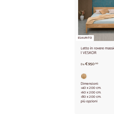
ESAURITO
Letto in rovere mass
| VESKOR
A
€950
00
Da
p
a
r
t
Dimensioni:
140 x 200 cm.
i
160 x 200 cm.
r
180 x 200 cm.
e
più opzioni
d
a