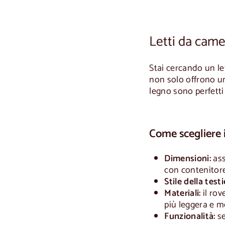
0
,
0
0
Letti da came
Stai cercando un le
non solo offrono un
legno sono perfetti
Come scegliere i
Dimensioni:
ass
con contenitore
Stile della testi
Materiali:
il rov
più leggera e 
Funzionalità:
se