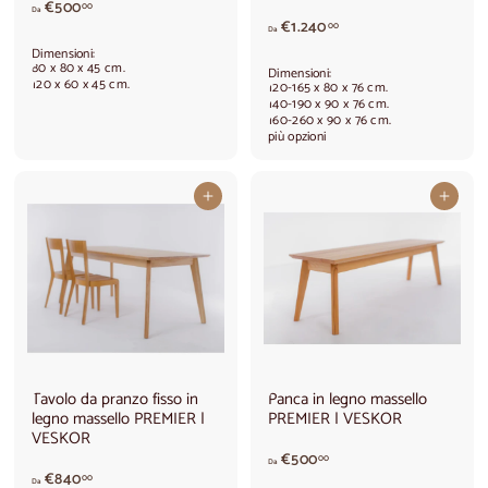
A
€500
00
Da
p
A
€1.240
00
Da
a
p
Dimensioni:
r
a
80 x 80 x 45 cm.
Dimensioni:
t
r
120 x 60 x 45 cm.
120-165 x 80 x 76 cm.
i
t
140-190 x 90 x 76 cm.
160-260 x 90 x 76 cm.
r
i
più opzioni
e
r
d
e
a
d
Aggiungi al carrello
Aggiungi al carrello
€
a
5
€
0
1
0
.
,
2
0
4
0
0
,
0
0
Tavolo da pranzo fisso in
Panca in legno massello
legno massello PREMIER |
PREMIER | VESKOR
VESKOR
A
€500
00
Da
A
p
€840
00
Da