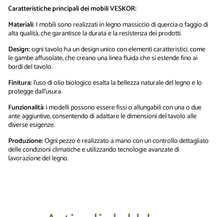
e
Caratteristiche principali dei mobili VESKOR:
d
a
Materiali:
I mobili sono realizzati in legno massiccio di quercia o faggio di
€
alta qualità, che garantisce la durata e la resistenza dei prodotti.
2
0
Design:
ogni tavolo ha un design unico con elementi caratteristici, come
0
le gambe affusolate, che creano una linea fluida che si estende fino ai
,
bordi del tavolo.
0
0
Finitura:
l'uso di olio biologico esalta la bellezza naturale del legno e lo
protegge dall'usura.
Funzionalità
: i modelli possono essere fissi o allungabili con una o due
ante aggiuntive, consentendo di adattare le dimensioni del tavolo alle
diverse esigenze.
Produzione:
Ogni pezzo è realizzato a mano con un controllo dettagliato
delle condizioni climatiche e utilizzando tecnologie avanzate di
lavorazione del legno.