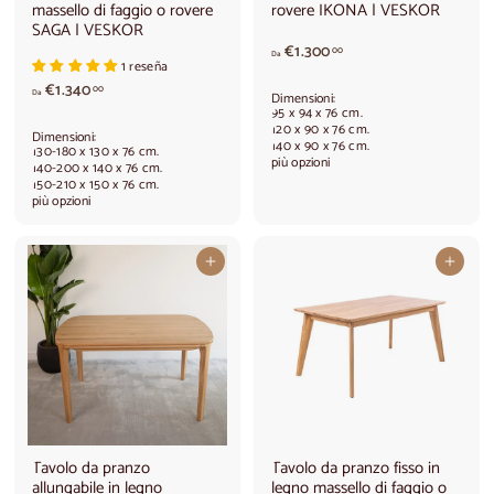
massello di faggio o rovere
rovere IKONA | VESKOR
SAGA | VESKOR
A
€1.300
00
Da
1 reseña
p
A
€1.340
a
00
Da
Dimensioni:
p
r
95 x 94 x 76 cm.
a
t
120 x 90 x 76 cm.
Dimensioni:
140 x 90 x 76 cm.
r
i
130-180 x 130 x 76 cm.
più opzioni
t
140-200 x 140 x 76 cm.
r
150-210 x 150 x 76 cm.
i
e
più opzioni
r
d
e
a
d
€
Aggiungi al carrello
Aggiungi al carrello
a
1
€
.
1
3
.
0
3
0
4
,
0
0
,
0
0
0
Tavolo da pranzo
Tavolo da pranzo fisso in
allungabile in legno
legno massello di faggio o