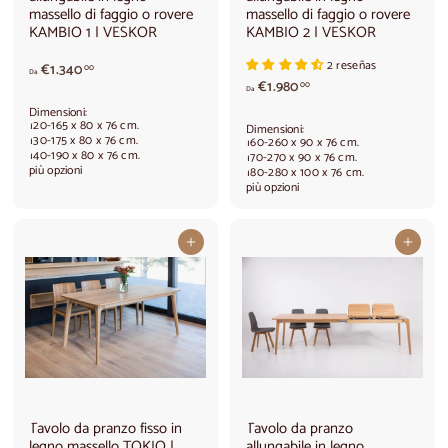
massello di faggio o rovere
massello di faggio o rovere
KAMBIO 1 | VESKOR
KAMBIO 2 | VESKOR
2 reseñas
A
€1.340
00
Da
A
p
€1.980
00
Da
p
a
Dimensioni:
a
r
120-165 x 80 x 76 cm.
Dimensioni:
r
t
130-175 x 80 x 76 cm.
160-260 x 90 x 76 cm.
140-190 x 80 x 76 cm.
t
i
170-270 x 90 x 76 cm.
più opzioni
180-280 x 100 x 76 cm.
i
r
più opzioni
r
e
e
d
d
a
Aggiungi al carrello
Aggiungi al carrello
a
€
€
1
1
.
.
3
9
4
8
0
0
,
,
0
0
0
0
Tavolo da pranzo fisso in
Tavolo da pranzo
legno massello TOKIO |
allungabile in legno