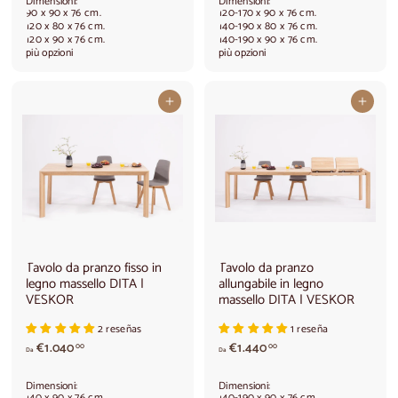
Dimensioni:
Dimensioni:
r
9
90 x 90 x 76 cm.
120-170 x 90 x 76 cm.
t
2
120 x 80 x 76 cm.
140-190 x 80 x 76 cm.
120 x 90 x 76 cm.
140-190 x 90 x 76 cm.
i
0
più opzioni
più opzioni
r
,
e
0
d
0
Aggiungi al carrello
Aggiungi al carrello
a
€
8
4
0
,
0
0
Tavolo da pranzo fisso in
Tavolo da pranzo
legno massello DITA |
allungabile in legno
VESKOR
massello DITA | VESKOR
2 reseñas
1 reseña
A
A
€1.040
€1.440
00
00
Da
Da
p
p
a
a
Dimensioni:
Dimensioni:
r
r
140 x 90 x 76 cm.
140-190 x 90 x 76 cm.