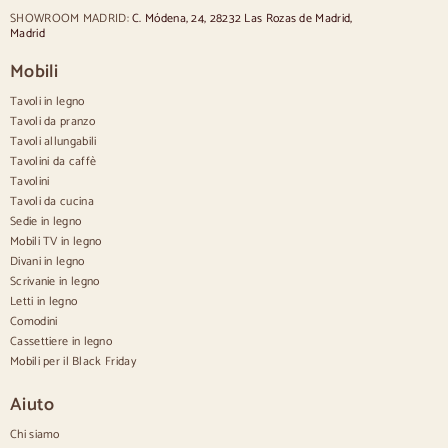
Sedie in stile provenzale
SHOWROOM MADRID:
C. Módena, 24, 28232 Las Rozas de Madrid,
Sedie in stile scandinavo
Madrid
Sedie in stile vintage
Sedie in stile rustico
Mobili
Sedie da pranzo beige
Tavoli in legno
Sedie da pranzo bianche
Cucina in legno silas
Tavoli da pranzo
Sedie da scrivania
Tavoli allungabili
Tavolini da caffè
Credenze
Tavolini
Tavoli da cucina
Credenze in legno
Sedie in legno
Credenza Hall
Mobili TV in legno
Credenze da cucina
Divani in legno
Credenze moderne
Scrivanie in legno
Credenze vintage
Credenze nordiche
Letti in legno
Credenze rustiche
Comodini
Credenze di design
Cassettiere in legno
Credenze alte
Mobili per il Black Friday
Grandi credenze
Credenze piccole
Aiuto
Credenze strette
Credenze bianche
Chi siamo
Credenze in noce