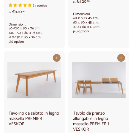
d
€420
00
Da
2 reseñas
a
d
€920
€
00
Da
Dimensioni:
a
4
60 x 60 x 45 cm.
€
2
80 x 80 x 45 cm.
Dimensioni:
100 x 60 x 45 cm.
9
0
80-120 x 80 x 76 cm.
più opzioni
2
100-150 x 80 x 76 cm.
,
120-170 x 80 x 76 cm.
0
0
più opzioni
,
0
0
0
Aggiungi al carrello
Aggiungi al carrello
Tavolino da salotto in legno
Tavolo da pranzo
massello PREMIER |
allungabile in legno
VESKOR
massello PREMIER |
VESKOR