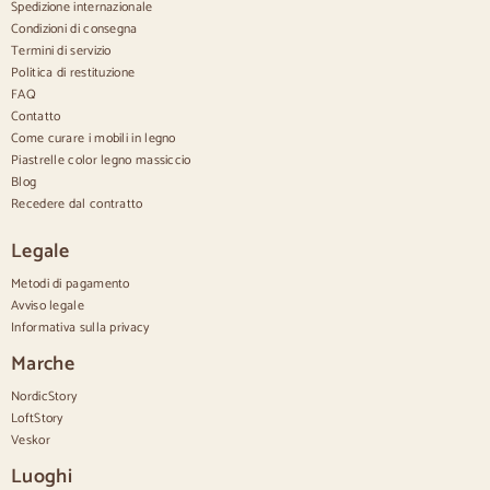
Spedizione internazionale
Condizioni di consegna
Confortevole
Termini di servizio
Politica di restituzione
Piumini
Cassettiere moderne
FAQ
Cassettiere rustiche
Contatto
Cassettiere di design
Come curare i mobili in legno
Comodo e alto
Piastrelle color legno massiccio
Cassettiere piccole
Blog
Cassettiere grandi
Recedere dal contratto
Cassettiere strette
Cassettiere bianche
Legale
Cassettiere in legno di noce
Metodi di pagamento
Set
Avviso legale
Informativa sulla privacy
Sala da pranzo
Salone
Marche
Camera da letto
NordicStory
LoftStory
Veskor
Luoghi