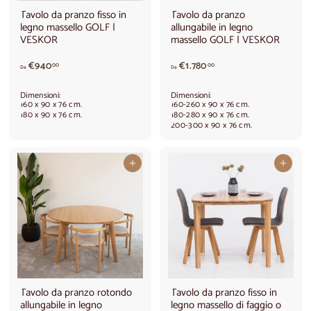
,
Tavolo da pranzo fisso in
Tavolo da pranzo
0
legno massello GOLF |
allungabile in legno
0
VESKOR
massello GOLF | VESKOR
A
A
€940
€1.780
00
00
Da
Da
p
p
a
a
Dimensioni:
Dimensioni:
r
r
160 x 90 x 76 cm.
160-260 x 90 x 76 cm.
t
t
180 x 90 x 76 cm.
180-280 x 90 x 76 cm.
200-300 x 90 x 76 cm.
i
i
r
r
e
e
d
d
Aggiungi al carrello
Aggiungi al carrello
a
a
€
€
9
1
4
.
0
7
,
8
0
0
0
,
0
0
Tavolo da pranzo rotondo
Tavolo da pranzo fisso in
allungabile in legno
legno massello di faggio o