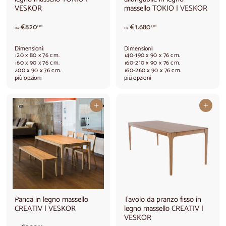
VESKOR
massello TOKIO | VESKOR
A
A
€820
€1.680
00
00
Da
Da
p
p
a
a
Dimensioni:
Dimensioni:
r
r
120 x 80 x 76 cm.
140-190 x 90 x 76 cm.
t
t
160 x 90 x 76 cm.
160-210 x 90 x 76 cm.
200 x 90 x 76 cm.
160-260 x 90 x 76 cm.
i
i
più opzioni
più opzioni
r
r
e
e
d
d
Aggiungi al carrello
Aggiungi al carrello
a
a
€
€
8
1
2
.
0
6
,
8
0
0
0
,
0
0
Panca in legno massello
Tavolo da pranzo fisso in
CREATIV | VESKOR
legno massello CREATIV |
VESKOR