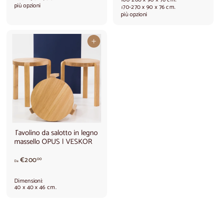
i
t
più opzioni
170-270 x 90 x 76 cm.
r
i
più opzioni
e
r
d
e
a
d
Aggiungi al carrello
€
a
7
€
2
1
0
.
,
9
0
0
0
0
,
0
0
Tavolino da salotto in legno
massello OPUS | VESKOR
A
€200
00
Da
p
a
Dimensioni:
r
40 x 40 x 46 cm.
t
i
r