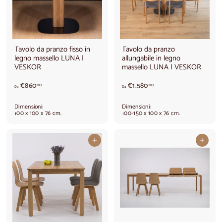
Tavolo da pranzo fisso in
Tavolo da pranzo
legno massello LUNA |
allungabile in legno
VESKOR
massello LUNA | VESKOR
d
A
€860
€1.580
00
00
Da
Da
a
p
€
a
Dimensioni:
Dimensioni:
8
r
100 x 100 x 76 cm.
100-150 x 100 x 76 cm.
6
t
0
i
,
r
Aggiungi al carrello
Aggiungi al carrello
0
e
0
d
a
€
1
.
5
8
0