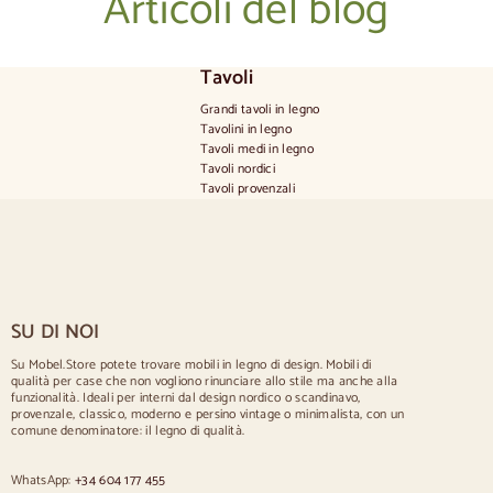
Articoli del blog
Tavoli
Grandi tavoli in legno
Tavolini in legno
Tavoli medi in legno
Tavoli nordici
Tavoli provenzali
Tavoli scandinavi
Tavoli rustici
Tavolo per 2 persone
Tavoli per 4 persone
Tavolo per 6 persone
Tavolo per 8 persone
SU DI NOI
Tavolo per 10 persone
Tavolo per 12 persone
Su Mobel.Store potete trovare mobili in legno di design. Mobili di
qualità per case che non vogliono rinunciare allo stile ma anche alla
Sedie
funzionalità. Ideali per interni dal design nordico o scandinavo,
provenzale, classico, moderno e persino vintage o minimalista, con un
Sedie imbottite blu
comune denominatore: il legno di qualità.
Sedie imbottite grigie
Sedie imbottite verdi
WhatsApp:
+34 604 177 455
Sedie classiche