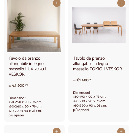
Aggiungi al carrello
Aggiungi al carrello
a
€
€
1
1
.
.
3
9
4
8
0
0
,
,
0
0
0
0
Tavolo da pranzo
Tavolo da pranzo
allungabile in legno
allungabile in legno
massello LUX 2020 |
massello TOKIO | VESKOR
VESKOR
A
€1.680
00
Da
A
p
€1.900
00
Da
p
a
Dimensioni:
a
r
140-190 x 90 x 76 cm.
Dimensioni:
r
t
160-210 x 90 x 76 cm.
150-250 x 90 x 76 cm.
160-260 x 90 x 76 cm.
t
i
160-260 x 90 x 76 cm.
più opzioni
170-270 x 90 x 76 cm.
i
r
più opzioni
r
e
e
d
d
a
Aggiungi al carrello
Aggiungi al carrello