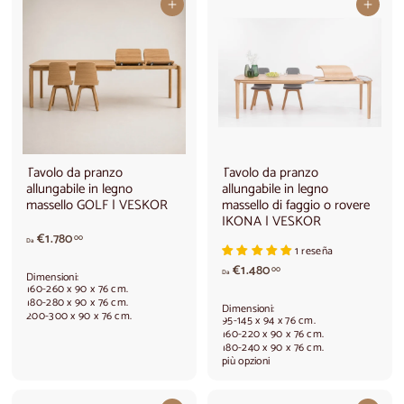
Aggiungi al carrello
Aggiungi al carrello
a
€
1
.
4
4
0
,
0
0
Tavolo da pranzo
Tavolo da pranzo
allungabile in legno
allungabile in legno
massello GOLF | VESKOR
massello di faggio o rovere
IKONA | VESKOR
A
€1.780
00
Da
1 reseña
p
A
a
€1.480
00
Da
Dimensioni:
p
r
160-260 x 90 x 76 cm.
a
t
180-280 x 90 x 76 cm.
Dimensioni:
200-300 x 90 x 76 cm.
r
i
95-145 x 94 x 76 cm.
t
r
160-220 x 90 x 76 cm.
180-240 x 90 x 76 cm.
i
e
più opzioni
r
d
e
a
d
€