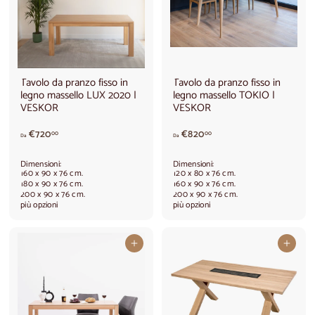
0
3
,
0
0
0
0
,
0
0
Tavolo da pranzo fisso in
Tavolo da pranzo fisso in
legno massello LUX 2020 |
legno massello TOKIO |
VESKOR
VESKOR
A
A
€720
€820
00
00
Da
Da
p
p
a
a
Dimensioni:
Dimensioni:
r
r
160 x 90 x 76 cm.
120 x 80 x 76 cm.
t
t
180 x 90 x 76 cm.
160 x 90 x 76 cm.
200 x 90 x 76 cm.
200 x 90 x 76 cm.
i
i
più opzioni
più opzioni
r
r
e
e
d
d
Aggiungi al carrello
Aggiungi al carrello
a
a
€
€
7
8
2
2
0
0
,
,