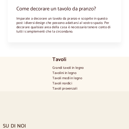
Come decorare un tavolo da pranzo?
Imparate a decorare un tavolo da pranzo e scoprite in questo
post i diversi design che possono adattarsi al vostro spazio. Per
decorare qualsiasi area della casa è necessario tenere conto di
tutti i complementi che la circondano.
Tavoli
Grandi tavoli in legno
Tavolini in legno
Tavoli medi in legno
Tavoli nordici
Tavoli provenzali
Tavoli scandinavi
Tavoli rustici
Tavolo per 2 persone
Tavoli per 4 persone
Tavolo per 6 persone
Tavolo per 8 persone
SU DI NOI
Tavolo per 10 persone