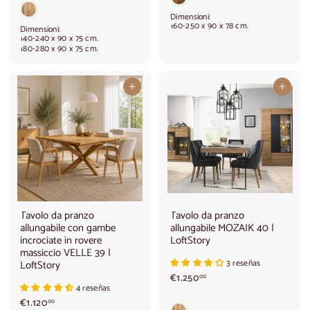
a
3
r
5
Dimensioni:
t
0
160-250 x 90 x 78 cm.
Dimensioni:
i
,
140-240 x 90 x 75 cm.
180-280 x 90 x 75 cm.
r
0
e
0
d
a
Aggiungi al carrello
Aggiungi al carrello
€
6
8
0
,
0
0
Tavolo da pranzo
Tavolo da pranzo
allungabile con gambe
allungabile MOZAIK 40 |
incrociate in rovere
LoftStory
massiccio VELLE 39 |
LoftStory
3 reseñas
€
€1.250
00
4 reseñas
1
€
.
€1.120
00