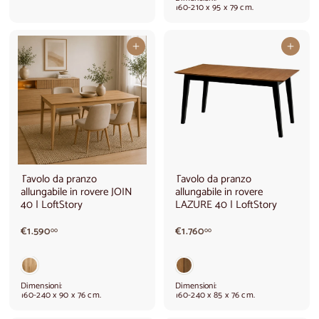
,
0
160-210 x 95 x 79 cm.
0
,
0
0
0
Aggiungi al carrello
Aggiungi al carrello
Tavolo da pranzo
Tavolo da pranzo
allungabile in rovere JOIN
allungabile in rovere
40 | LoftStory
LAZURE 40 | LoftStory
€
€
€1.590
€1.760
00
00
1
1
.
.
5
7
9
6
Dimensioni:
Dimensioni:
0
0
160-240 x 90 x 76 cm.
160-240 x 85 x 76 cm.
,
,