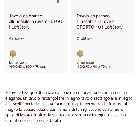
Tavolo da pranzo
Tavolo da pranzo
allungabile in rovere FUEGO
allungabile in rovere
| LoftStory
OPORTO 40 | LoftStory
€
€
€1.620
€1.880
00
00
1
1
.
.
6
8
2
8
Dimensioni:
Dimensioni:
0
0
160-240 x 100 x 75 cm.
160-250 x 90 x 76 cm.
,
,
0
0
0
0
Se avete bisogno di un tavolo spazioso e funzionale con un design
elegante, un tavolo rettangolare in legno
tavolo rettangolare in legno
è la scelta perfetta. La sua forma allungata permette di sfruttare al
meglio lo spazio, ideale per riunioni di famiglia, cene con amici o
spazi di lavoro. Inoltre, la sua robusta struttura in legno massiccio
garantisce resistenza e durata.