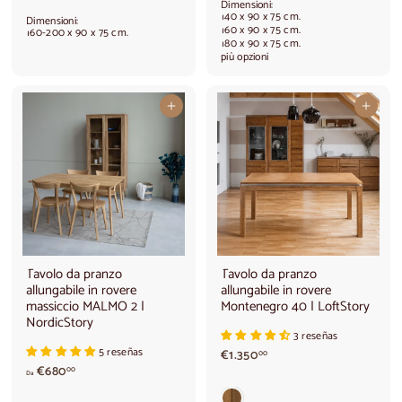
Dimensioni:
a
5
140 x 90 x 75 cm.
Dimensioni:
r
6
160 x 90 x 75 cm.
160-200 x 90 x 75 cm.
180 x 90 x 75 cm.
t
0
più opzioni
i
,
r
0
e
0
Aggiungi al carrello
Aggiungi al carrello
d
a
€
9
8
0
,
0
0
Tavolo da pranzo
Tavolo da pranzo
allungabile in rovere
allungabile in rovere
massiccio MALMO 2 |
Montenegro 40 | LoftStory
NordicStory
3 reseñas
5 reseñas
€
€1.350
00
A
1
€680
00
Da
p
.