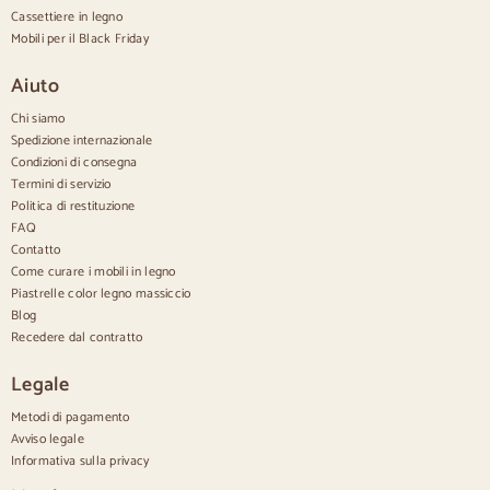
Credenze di design
Cassettiere in legno
Credenze alte
Mobili per il Black Friday
Grandi credenze
Credenze piccole
Aiuto
Credenze strette
Credenze bianche
Chi siamo
Credenze in noce
Spedizione internazionale
Condizioni di consegna
Confortevole
Termini di servizio
Politica di restituzione
Piumini
Cassettiere moderne
FAQ
Cassettiere rustiche
Contatto
Cassettiere di design
Come curare i mobili in legno
Comodo e alto
Piastrelle color legno massiccio
Cassettiere piccole
Blog
Cassettiere grandi
Recedere dal contratto
Cassettiere strette
Cassettiere bianche
Legale
Cassettiere in legno di noce
Metodi di pagamento
Set
Avviso legale
Informativa sulla privacy
Sala da pranzo
Salone