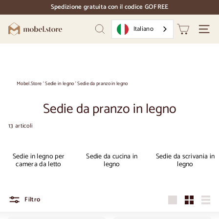
Vai
Spedizione gratuita con il codice GOFREE
direttamente
pausa
al
diapositive
M
contenuto
Italiano
Ricerca
Naviga
o
b
e
l.
Mobel.Store
'
Sedie in legno
'
Sedie da pranzo in legno
S
Sedie da pranzo in legno
t
o
13 articoli
r
e
Sedie in legno per
Sedie da cucina in
Sedie da scrivania in
camera da letto
legno
legno
Filtro
Grande
Piccolo
Elen