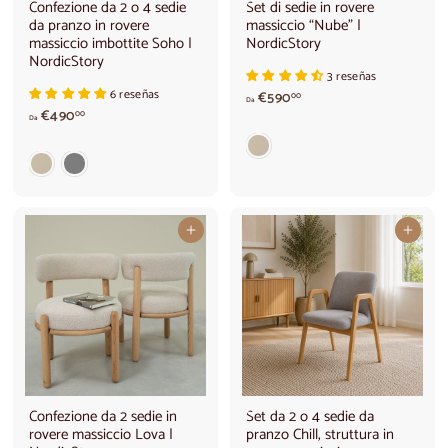
Confezione da 2 o 4 sedie
Set di sedie in rovere
da pranzo in rovere
massiccio “Nube” |
massiccio imbottite Soho |
NordicStory
NordicStory
3 reseñas
6 reseñas
A
€590
00
Da
D
p
€490
00
Da
a
a
4
r
9
t
0
i
,
r
0
e
Aggiungi al carrello
Aggiungi al carrello
0
d
€
a
€
5
9
0
,
0
0
Confezione da 2 sedie in
Set da 2 o 4 sedie da
rovere massiccio Lova |
pranzo Chill, struttura in