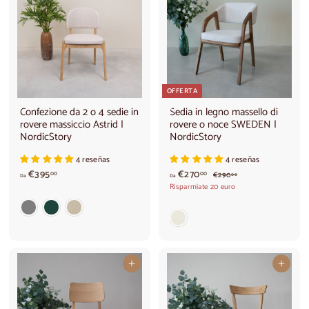
a
a
l
€
€
e
4
3
6
9
0
0
,
,
0
0
0
0
OFFERTA
Confezione da 2 o 4 sedie in
Sedia in legno massello di
rovere massiccio Astrid |
rovere o noce SWEDEN |
NordicStory
NordicStory
4 reseñas
4 reseñas
d
d
€395
€270
P
€
00
00
€290
00
Da
Da
r
2
a
a
Risparmiate 20 euro
e
9
€
€
0
z
3
2
,
z
9
7
0
o
0
5
0
n
o
,
,
r
0
0
Aggiungi al carrello
Aggiungi al carrello
m
0
0
a
l
e