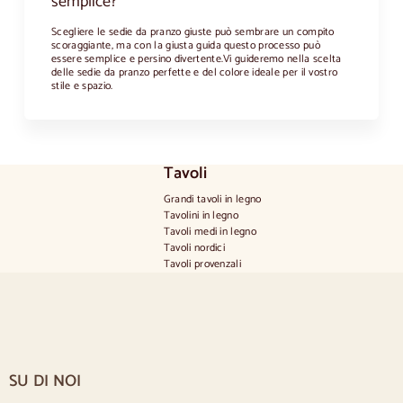
semplice?
Scegliere le sedie da pranzo giuste può sembrare un compito
scoraggiante, ma con la giusta guida questo processo può
essere semplice e persino divertente.Vi guideremo nella scelta
delle sedie da pranzo perfette e del colore ideale per il vostro
stile e spazio.
Tavoli
Grandi tavoli in legno
Tavolini in legno
Tavoli medi in legno
Tavoli nordici
Tavoli provenzali
Tavoli scandinavi
Tavoli rustici
Tavolo per 2 persone
Tavoli per 4 persone
Tavolo per 6 persone
Tavolo per 8 persone
SU DI NOI
Tavolo per 10 persone
Tavolo per 12 persone