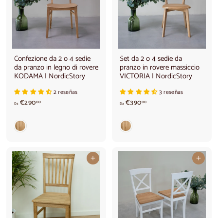
Confezione da 2 o 4 sedie
Set da 2 o 4 sedie da
da pranzo in legno di rovere
pranzo in rovere massiccio
KODAMA | NordicStory
VICTORIA | NordicStory
2 reseñas
3 reseñas
d
A
€290
€390
00
00
Da
Da
a
p
€
a
2
r
9
t
0
i
,
r
Aggiungi al carrello
Aggiungi al carrello
0
e
0
d
a
€
3
9
0