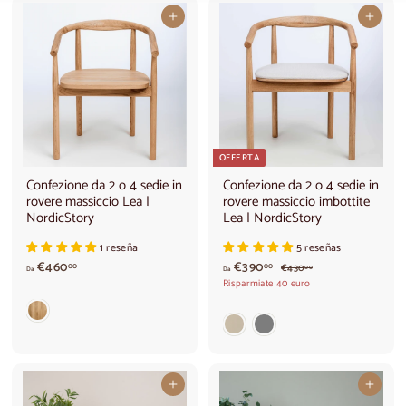
Aggiungi al carrello
Aggiungi al carrello
OFFERTA
Confezione da 2 o 4 sedie in
Confezione da 2 o 4 sedie in
rovere massiccio Lea |
rovere massiccio imbottite
NordicStory
Lea | NordicStory
1 reseña
5 reseñas
a
A
€460
€390
P
€
00
00
€430
00
Da
Da
r
4
p
p
Risparmiate 40 euro
e
3
a
a
0
z
r
r
,
z
t
t
0
o
0
i
i
n
o
r
r
r
e
e
Aggiungi al carrello
Aggiungi al carrello
m
d
d
a