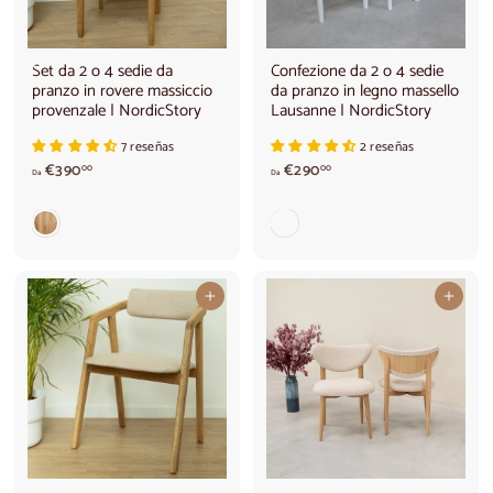
,
0
0
Set da 2 o 4 sedie da
Confezione da 2 o 4 sedie
pranzo in rovere massiccio
da pranzo in legno massello
provenzale | NordicStory
Lausanne | NordicStory
7 reseñas
2 reseñas
A
d
€390
€290
00
00
Da
Da
p
a
a
€
r
2
t
9
i
0
r
,
Aggiungi al carrello
Aggiungi al carrello
e
0
d
0
a
€
3
9
0
,
0
0