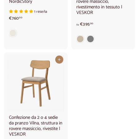
NordicStory
rovere massiccio,
rivestimento in tessuto |
1 reseña
VESKOR
€
€760
00
7
d
€395
00
Da
6
a
0
€
,
3
0
9
0
5
,
Aggiungi al carrello
0
0
Confezione da 2 o 4 sedie
da pranzo Vilna, struttura in
rovere massiccio, rivestite |
VESKOR