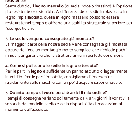
resistente?
Senza dubbio, il
legno massello
(quercia, noce o frassino) è l'opzione
più resistente e sostenibile. A differenza delle sedie in plastica o in
legno impiallacciato, quelle in legno massello possono essere
restaurate nel tempo e offrono una stabilità strutturale superiore per
l'uso quotidiano.
3. Le sedie vengono consegnate già montate?
La maggior parte delle nostre sedie viene consegnata già montata
oppure richiede un montaggio molto semplice, che richiede pochi
minuti, per garantire che la struttura arrivi in perfette condizioni.
4. Come si puliscono le sedie in legno e tessuto?
Per le parti in
legno
è sufficiente un panno asciutto o leggermente
inumidito. Per le parti imbottite, consigliamo di intervenire
rapidamente sulle macchie con un po’ d’acqua e sapone neutro.
5. Quanto tempo ci vuole perché arrivi il mio ordine?
I tempi di consegna variano solitamente da 5 a 15 giorni lavorativi, a
seconda del modello scelto e della disponibilità di magazzino al
momento dell'acquisto.