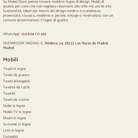
Su Mobel.Store potete trovare mobili in legno di design. Mobili di
qualità per case che non vogliono rinunciare allo stile ma anche alla
Sedie
funzionalità. Ideali per interni dal design nordico o scandinavo,
provenzale, classico, moderno e persino vintage o minimalista, con un
Sedie imbottite blu
comune denominatore: il legno di qualità.
Sedie imbottite grigie
Sedie imbottite verdi
WhatsApp:
+34 604 177 455
Sedie classiche
Sedie in stile provenzale
SHOWROOM MADRID:
C. Módena, 24, 28232 Las Rozas de Madrid,
Sedie in stile scandinavo
Madrid
Sedie in stile vintage
Sedie in stile rustico
Mobili
Sedie da pranzo beige
Tavoli in legno
Sedie da pranzo bianche
Cucina in legno silas
Tavoli da pranzo
Sedie da scrivania
Tavoli allungabili
Tavolini da caffè
Credenze
Tavolini
Tavoli da cucina
Credenze in legno
Sedie in legno
Credenza Hall
Mobili TV in legno
Credenze da cucina
Divani in legno
Credenze moderne
Scrivanie in legno
Credenze vintage
Credenze nordiche
Letti in legno
Credenze rustiche
Comodini