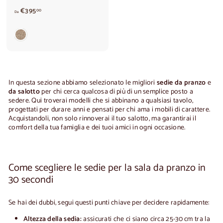
d
€395
00
Da
a
€
3
9
5
,
0
0
In questa sezione abbiamo selezionato le migliori
sedie da pranzo
e
da salotto
per chi cerca qualcosa di più di un semplice posto a
sedere. Qui troverai modelli che si abbinano a qualsiasi tavolo,
progettati per durare anni e pensati per chi ama i mobili di carattere.
Acquistandoli, non solo rinnoverai il tuo salotto, ma garantirai il
comfort della tua famiglia e dei tuoi amici in ogni occasione.
Come scegliere le sedie per la sala da pranzo in
30 secondi
Se hai dei dubbi, segui questi punti chiave per decidere rapidamente:
Altezza della sedia:
assicurati che ci siano circa 25-30 cm tra la