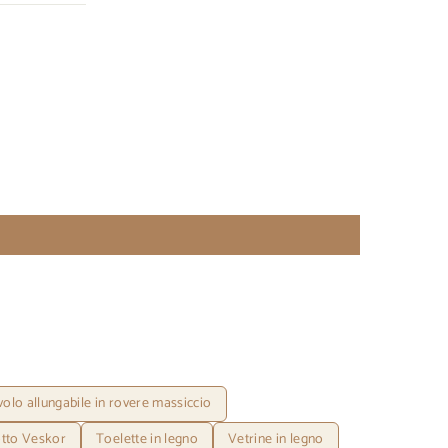
olo allungabile in rovere massiccio
otto Veskor
Toelette in legno
Vetrine in legno