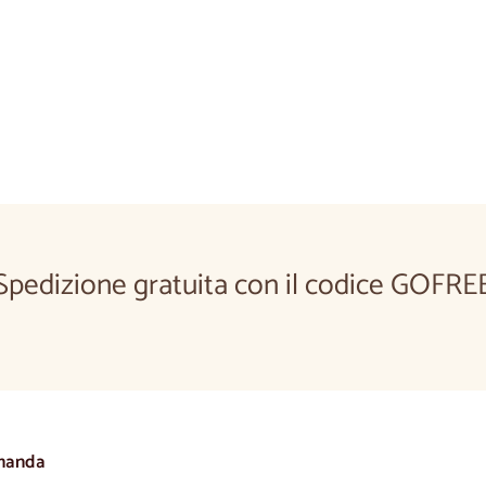
Cera per mobili incol
€25,00
€25
00
Spedizione gratuita con il codice GOFRE
manda