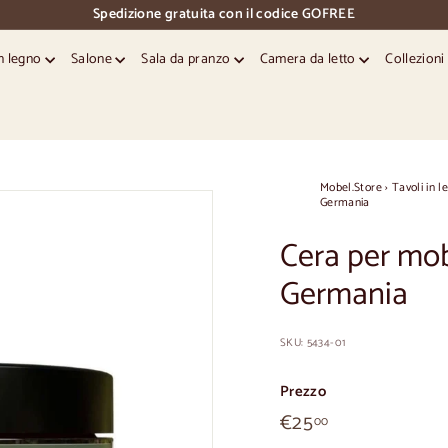
Spedizione gratuita con il codice GOFREE
pausa
diapositive
in legno
Salone
Sala da pranzo
Camera da letto
Collezion
Mobel.Store
›
Tavoli in l
Germania
Cera per mobi
Germania
SKU:
5434-01
Prezzo
€25,00
Prezzo
€25
00
normale