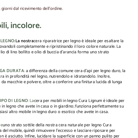
4 giorni dal ricevimento dell'ordine.
i, incolore.
 LEGNO:
La nostra
cera riparatrice per legno è ideale per esaltare la
nnovandoli completamente e ripristinando il loro colore naturale. La
olio di lino bollito e olio di buccia d'arancia forma uno strato
NGA DURATA
:
a differenza della comune cera d'api per legno duro, la
ra in profondità nel legno, nutrendolo e idratandolo. Inoltre,
o da macchie e polvere, oltre a conferire una finitura lucida di lunga
TIPO DI LEGNO
: La
cera per mobili in legno Cura Lignum è ideale per
e in legno che avete in casa o in giardino; funziona perfettamente su
lsiasi altro mobile in legno duro o esotico che avete in casa.
re
uno strato sottile della nostra cera naturale per legno Cura
ta del mobile, quindi rimuovere l'eccesso e lasciare riposare per
n è asciutto. Infine, lucidare la superficie con un panno pulito per