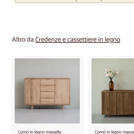
Altro da
Credenze e cassettiere in legno
A
g
g
i
u
n
g
i
a
l
c
Comò in legno massello
Comò in legno masse
a