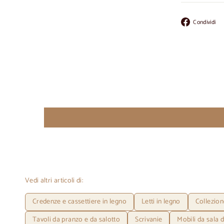
Condividi
Vedi altri articoli di:
Credenze e cassettiere in legno
Letti in legno
Collezion
Tavoli da pranzo e da salotto
Scrivanie
Mobili da sala