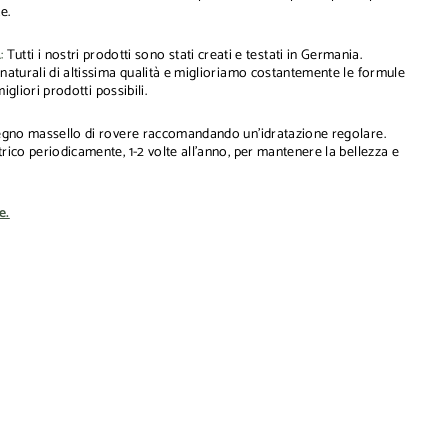
e.
A
:
Tutti i nostri prodotti sono stati creati e testati in Germania.
 naturali di altissima qualità e miglioriamo costantemente le formule
 migliori prodotti possibili.
 legno massello di rovere raccomandando un'idratazione regolare.
trico periodicamente, 1-2 volte all'anno, per mantenere la bellezza e
e.
Aggiungi
al