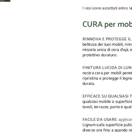
I resi sono accettati entro 1
CURA per mobil
RINNOVA E PROTEGGE IL
bellezza dei tuoi mobili, ri
miscela unica di cera d'api, 
protettivo duraturo.
FINITURA LUCIDA DI LU
nostra cera per mobili penet
ripristina e protegge il legn
durata.
EFFICACE SU QUALSIASI 
qualsiasi mobile o superfici
tavoli, terrazze, porte e qua
FACILE DA USARE
: applica
Lignum sulla superficie puli
diverse ore fino a quando no