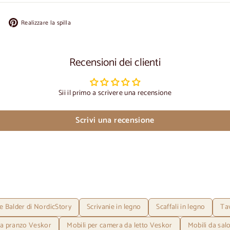
Condividi
Appuntate
Realizzare la spilla
su
su
Facebook
Pinterest
Recensioni dei clienti
Sii il primo a scrivere una recensione
Scrivi una recensione
e Balder di NordicStory
Scrivanie in legno
Scaffali in legno
Tav
 da pranzo Veskor
Mobili per camera da letto Veskor
Mobili da sal