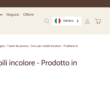
Negozio
Offerte
i
Italiano
Ricerca
Conto
Carrello
egno
›
Tavoli da pranzo
›
Cera per mobili incolore - Prodotto in
li incolore - Prodotto in