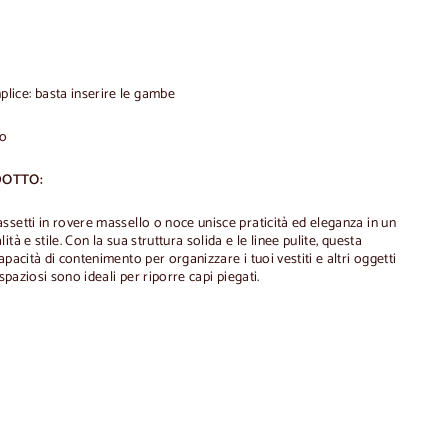
ice: basta inserire le gambe
co
DOTTO:
ssetti in rovere massello o noce unisce praticità ed eleganza in un
tà e stile. Con la sua struttura solida e le linee pulite, questa
pacità di contenimento per organizzare i tuoi vestiti e altri oggetti
 spaziosi sono ideali per riporre capi piegati.