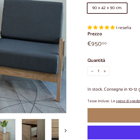
90 x 42 x 90 cm.
1 reseña
Prezzo
€950,00
Prezzo
€950
00
normale
Quantità
-
+
In stock. Consegna in 10-12 g
Tasse incluse. Le
spese di spedi