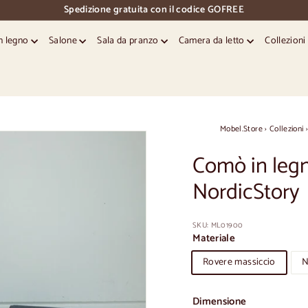
Spedizione gratuita con il codice GOFREE
pausa
diapositive
in legno
Salone
Sala da pranzo
Camera da letto
Collezion
Mobel.Store
›
Collezioni
Comò in leg
NordicStory
SKU:
ML01900
Materiale
Rovere massiccio
N
Dimensione