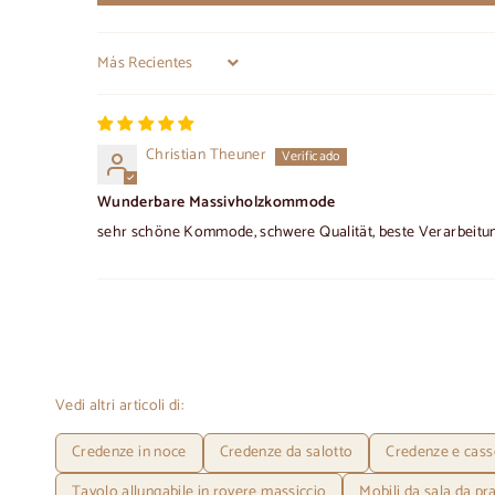
Sort by
Christian Theuner
Wunderbare Massivholzkommode
sehr schöne Kommode, schwere Qualität, beste Verarbeitu
Vedi altri articoli di:
Credenze in noce
Credenze da salotto
Credenze e casse
Tavolo allungabile in rovere massiccio
Mobili da sala da p