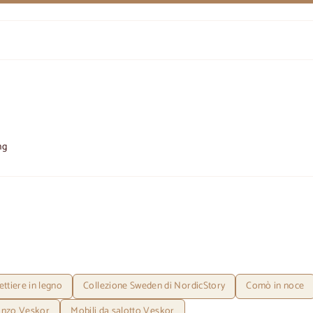
ng
ttiere in legno
Collezione Sweden di NordicStory
Comò in noce
ranzo Veskor
Mobili da salotto Veskor