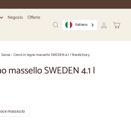
Negozio
Offerte
i
Italiano
Ricerca
Conto
Carrello
›
Svezia
›
Comò in legno massello SWEDEN 4.1 | NordicStory
no massello SWEDEN 4.1 |
oce massiccio