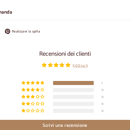
manda
Condividi
Appuntate
Realizzare la spilla
su
su
Facebook
Pinterest
Recensioni dei clienti
5,00 su 5
1
0
0
0
0
Scrivi una recensione