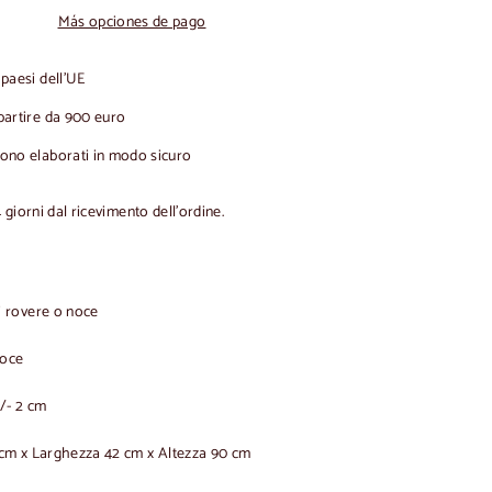
Más opciones de pago
 paesi dell'UE
partire da 900 euro
gono elaborati in modo sicuro
4 giorni dal ricevimento dell'ordine.
i rovere o noce
noce
/- 2 cm
m x Larghezza 42 cm x Altezza 90 cm