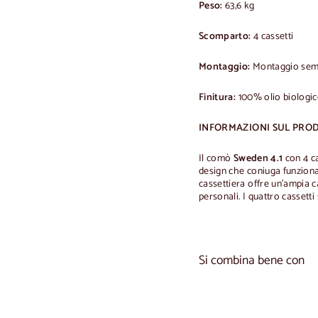
Peso:
63,6 kg
Scomparto:
4 cassetti
Montaggio:
Montaggio sempl
Finitura:
100% olio biologi
INFORMAZIONI SUL PRO
Il comò
Sweden 4.1
con 4 ca
design che coniuga funzionali
cassettiera offre un'ampia ca
personali. I quattro cassetti
Si combina bene con