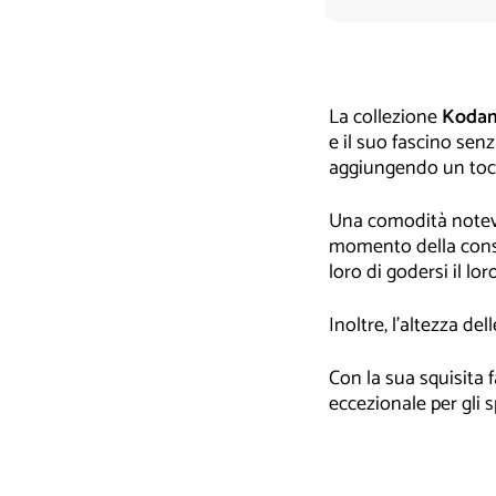
d
a
€
8
5
0
La collezione
Kodam
,
e il suo fascino sen
0
aggiungendo un tocc
0
Una comodità notevol
momento della conse
loro di godersi il lo
Inoltre, l'altezza de
Con la sua squisita f
eccezionale per gli s