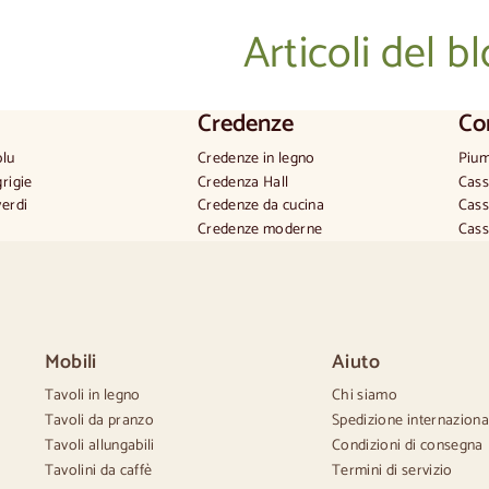
Articoli del b
Credenze
Co
blu
Credenze in legno
Pium
grigie
Credenza Hall
Cass
verdi
Credenze da cucina
Cass
Credenze moderne
Cass
rovenzale
Credenze vintage
Como
candinavo
Credenze nordiche
Cass
age
Credenze rustiche
Cass
tico
Credenze di design
Cass
 beige
Credenze alte
Cass
Mobili
Aiuto
 bianche
Grandi credenze
Cass
silas
Credenze piccole
Tavoli in legno
Chi siamo
ia
Credenze strette
Tavoli da pranzo
Spedizione internaziona
Credenze bianche
Tavoli allungabili
Condizioni di consegna
Credenze in noce
Tavolini da caffè
Termini di servizio