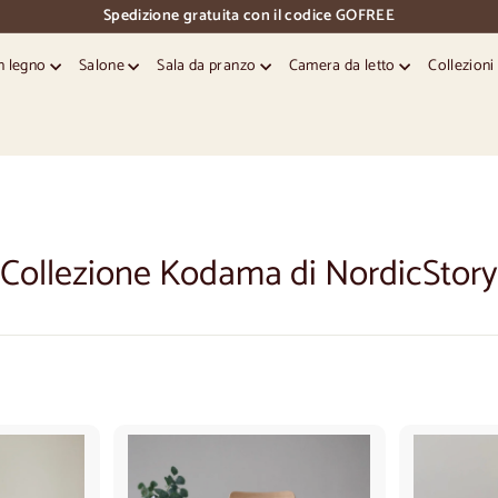
Spedizione gratuita con il codice GOFREE
pausa
diapositive
in legno
Salone
Sala da pranzo
Camera da letto
Collezion
Collezione Kodama di NordicStory