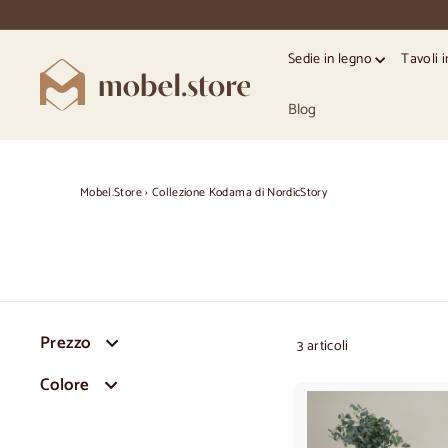
Vai
direttamente
al
Sedie in legno
Tavoli 
contenuto
M
o
Blog
b
e
l.
Mobel.Store
›
Collezione Kodama di NordicStory
S
t
o
r
e
Prezzo
3 articoli
Colore