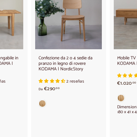
A
A
g
g
g
g
i
i
u
u
n
n
g
g
i
i
a
a
l
l
c
c
ngabile in
Confezione da 2 o 4 sedie da
Mobile TV 
a
a
ODAMA |
pranzo in legno di rovere
KODAMA |
r
r
r
r
KODAMA | NordicStory
e
e
l
l
ñas
2 reseñas
€1.020
l
l
00
o
o
d
€290
00
Da
a
.
€
2
Dimensioni
180 x 41 x 
9
0
,
,
0