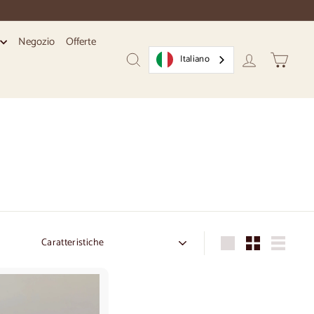
Negozio
Offerte
i
Italiano
Ricerca
Conto
Carrello
Ordine
Grande
Piccolo
Elenco