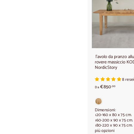
Tavolo da pranzo allu
rovere massiccio K
NordicStory
8 rese
A
€850
00
Da
p
a
r
t
Dimensioni:
120-160 x 80 x 75 cm.
i
160-200 x 90 x 75 cm.
r
180-220 x 90 x 75 cm.
e
più opzioni