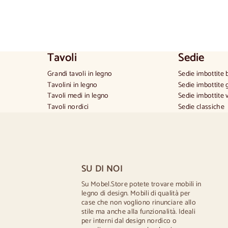
Tavoli
Sedie
Grandi tavoli in legno
Sedie imbottite 
Tavolini in legno
Sedie imbottite 
Tavoli medi in legno
Sedie imbottite 
Tavoli nordici
Sedie classiche
Tavoli provenzali
Sedie in stile p
Tavoli scandinavi
Sedie in stile s
Tavoli rustici
Sillas estilo vint
Tavolo per 2 persone
Sedie in stile rus
Tavoli per 4 persone
Sedie da pranzo
SU DI NOI
Tavolo per 6 persone
Sedie da pranzo
Tavolo per 8 persone
Cucina in legno 
Su Mobel.Store potete trovare mobili in
legno di design. Mobili di qualità per
Tavolo per 10 persone
Sedie da scrivan
case che non vogliono rinunciare allo
Tavolo per 12 persone
stile ma anche alla funzionalità. Ideali
per interni dal design nordico o