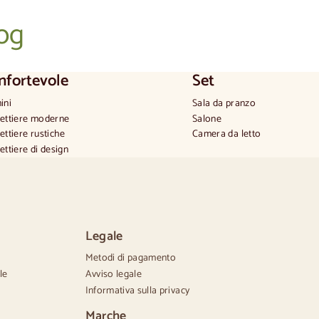
log
nfortevole
Set
ini
Sala da pranzo
ettiere moderne
Salone
ettiere rustiche
Camera da letto
ettiere di design
do e alto
ettiere piccole
ettiere grandi
ettiere strette
ettiere bianche
Legale
ettiere in legno di noce
Metodi di pagamento
le
Avviso legale
Informativa sulla privacy
Marche