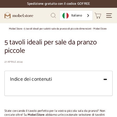
Vai
Spedizione gratuita con il codice GOFREE
direttamente
pausa
al
diapositive
M
contenuto
Italiano
Ricerca
Naviga
o
b
Mobel.Store
›
5 tavoli ideali per salotti-sale da pranzo di piccole dimensioni - Mobel.Store
e
5 tavoli ideali per sale da pranzo
l.
piccole
S
t
27 APRILE 2024
o
r
Indice dei contenuti
e
State cercando il tavolo perfetto per la vostra piccola sala da pranzo? Non
cercate oltre! Su
Mobel.Store
abbiamo un'eccezionale selezione di tavolini