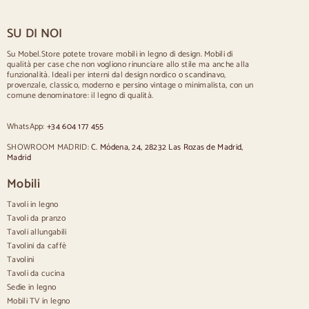
Tavolo per 6 persone
Tavolo per 8 persone
SU DI NOI
Tavolo per 10 persone
Tavolo per 12 persone
Su Mobel.Store potete trovare mobili in legno di design. Mobili di
qualità per case che non vogliono rinunciare allo stile ma anche alla
Sedie
funzionalità. Ideali per interni dal design nordico o scandinavo,
provenzale, classico, moderno e persino vintage o minimalista, con un
Sedie imbottite blu
comune denominatore: il legno di qualità.
Sedie imbottite grigie
Sedie imbottite verdi
WhatsApp:
+34 604 177 455
Sedie classiche
Sedie in stile provenzale
SHOWROOM MADRID:
C. Módena, 24, 28232 Las Rozas de Madrid,
Sedie in stile scandinavo
Madrid
Sedie in stile vintage
Sedie in stile rustico
Mobili
Sedie da pranzo beige
Tavoli in legno
Sedie da pranzo bianche
Cucina in legno silas
Tavoli da pranzo
Sedie da scrivania
Tavoli allungabili
Tavolini da caffè
Credenze
Tavolini
Tavoli da cucina
Credenze in legno
Sedie in legno
Credenza Hall
Mobili TV in legno
Credenze da cucina