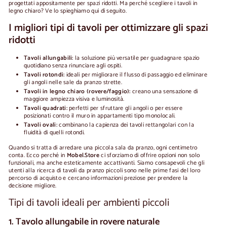
progettati appositamente per spazi ridotti. Ma perché scegliere i tavoli in
legno chiaro? Ve lo spieghiamo qui di seguito.
I migliori tipi di tavoli per ottimizzare gli spazi
ridotti
Tavoli allungabili
:
la soluzione più versatile per guadagnare spazio
quotidiano senza rinunciare agli ospiti.
Tavoli rotondi
:
ideali per migliorare il flusso di passaggio ed eliminare
gli angoli nelle sale da pranzo strette.
Tavoli in legno chiaro (rovere/faggio)
:
creano una sensazione di
maggiore ampiezza visiva e luminosità.
Tavoli quadrati
:
perfetti per sfruttare gli angoli o per essere
posizionati contro il muro in appartamenti tipo monolocali.
Tavoli ovali
:
combinano la capienza dei tavoli rettangolari con la
fluidità di quelli rotondi.
Quando si tratta di arredare una piccola sala da pranzo, ogni centimetro
conta. Ecco perché in
Mobel.Store
ci sforziamo di offrire opzioni non solo
funzionali, ma anche esteticamente accattivanti. Siamo consapevoli che gli
utenti alla ricerca di tavoli da pranzo piccoli sono nelle prime fasi del loro
percorso di acquisto e cercano informazioni preziose per prendere la
decisione migliore.
Tipi di tavoli ideali per ambienti piccoli
1. Tavolo allungabile in rovere naturale