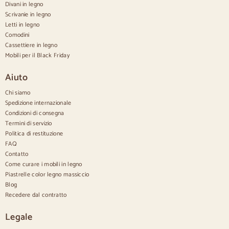
Divani in legno
Credenze moderne
Scrivanie in legno
Credenze vintage
Credenze nordiche
Letti in legno
Credenze rustiche
Comodini
Credenze di design
Cassettiere in legno
Credenze alte
Mobili per il Black Friday
Grandi credenze
Credenze piccole
Aiuto
Credenze strette
Credenze bianche
Chi siamo
Credenze in noce
Spedizione internazionale
Condizioni di consegna
Confortevole
Termini di servizio
Politica di restituzione
Piumini
Cómodas modernas
FAQ
Cassettiere rustiche
Contatto
Cassettiere di design
Come curare i mobili in legno
Comodo e alto
Piastrelle color legno massiccio
Cassettiere piccole
Blog
Cassettiere grandi
Recedere dal contratto
Cassettiere strette
Cassettiere bianche
Legale
Cassettiere in legno di noce