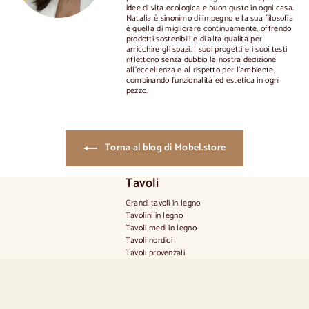
idee di vita ecologica e buon gusto in ogni casa.
Natalia è sinonimo di impegno e la sua filosofia
è quella di migliorare continuamente, offrendo
prodotti sostenibili e di alta qualità per
arricchire gli spazi. I suoi progetti e i suoi testi
riflettono senza dubbio la nostra dedizione
all'eccellenza e al rispetto per l'ambiente,
combinando funzionalità ed estetica in ogni
pezzo.
Torna al blog di Mobel.store
Tavoli
Grandi tavoli in legno
Tavolini in legno
Tavoli medi in legno
Tavoli nordici
Tavoli provenzali
Tavoli scandinavi
Tavoli rustici
Tavolo per 2 persone
Tavoli per 4 persone