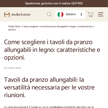
Vai
Spedizione gratuita con il codice GOFREE
direttamente
pausa
al
diapositive
M
contenuto
Italiano
Ricerca
Naviga
o
b
Mobel.Store
›
Come scegliere i tavoli da pranzo allungabili in legno: caratteristiche e
opzioni.
e
l.
Come scegliere i tavoli da pranzo
S
allungabili in legno: caratteristiche e
t
opzioni.
o
r
19 LUGLIO 2023
e
Tavoli da pranzo allungabili: la
versatilità necessaria per le vostre
riunioni.
La sala da pranzo è il luogo in cui si condividono momenti speciali con la