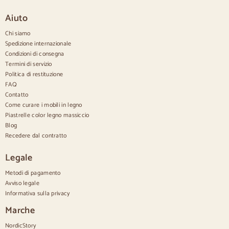
Grandi credenze
Credenze piccole
Aiuto
Credenze strette
Credenze bianche
Chi siamo
Credenze in noce
Spedizione internazionale
Condizioni di consegna
Confortevole
Termini di servizio
Politica di restituzione
Piumini
Cassettiere moderne
FAQ
Cassettiere rustiche
Contatto
Cassettiere di design
Come curare i mobili in legno
Comodo e alto
Piastrelle color legno massiccio
Cassettiere piccole
Blog
Cassettiere grandi
Recedere dal contratto
Cassettiere strette
Cómodas blancas
Legale
Cassettiere in legno di noce
Metodi di pagamento
Set
Avviso legale
Informativa sulla privacy
Sala da pranzo
Salone
Marche
Camera da letto
NordicStory