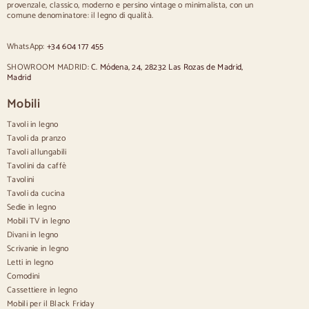
provenzale, classico, moderno e persino vintage o minimalista, con un
Sedie imbottite blu
comune denominatore: il legno di qualità.
Sedie imbottite grigie
Sedie imbottite verdi
WhatsApp:
+34 604 177 455
Sedie classiche
Sedie in stile provenzale
SHOWROOM MADRID:
C. Módena, 24, 28232 Las Rozas de Madrid,
Sedie in stile scandinavo
Madrid
Sedie in stile vintage
Sedie in stile rustico
Mobili
Sedie da pranzo beige
Tavoli in legno
Sedie da pranzo bianche
Cucina in legno silas
Tavoli da pranzo
Sedie da scrivania
Tavoli allungabili
Tavolini da caffè
Credenze
Tavolini
Tavoli da cucina
Credenze in legno
Sedie in legno
Credenza Hall
Mobili TV in legno
Credenze da cucina
Divani in legno
Credenze moderne
Scrivanie in legno
Credenze vintage
Credenze nordiche
Letti in legno
Credenze rustiche
Comodini
Credenze di design
Cassettiere in legno
Credenze alte
Mobili per il Black Friday