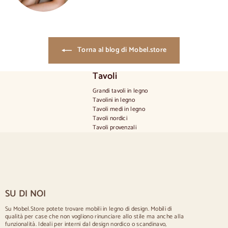
Torna al blog di Mobel.store
Tavoli
Grandi tavoli in legno
Tavolini in legno
Tavoli medi in legno
Tavoli nordici
Tavoli provenzali
Tavoli scandinavi
Tavoli rustici
Tavolo per 2 persone
Tavoli per 4 persone
Tavolo per 6 persone
Tavolo per 8 persone
SU DI NOI
Tavolo per 10 persone
Tavolo per 12 persone
Su Mobel.Store potete trovare mobili in legno di design. Mobili di
qualità per case che non vogliono rinunciare allo stile ma anche alla
Sedie
funzionalità. Ideali per interni dal design nordico o scandinavo,