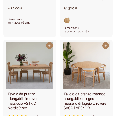
A
€
€200
€1.320
00
00
Da
p
1
a
.
Dimensioni:
r
3
40 x 40 x 46 cm.
t
2
Dimensioni:
i
0
160-240 x 90 x 76 cm.
r
,
e
0
d
0
Aggiungi al carrello
Aggiungi al carrello
a
€
2
0
0
,
0
0
Tavolo da pranzo
Tavolo da pranzo rotondo
allungabile in rovere
allungabile in legno
massiccio ASTRID |
massello di faggio o rovere
NordicStory
SAGA | VESKOR