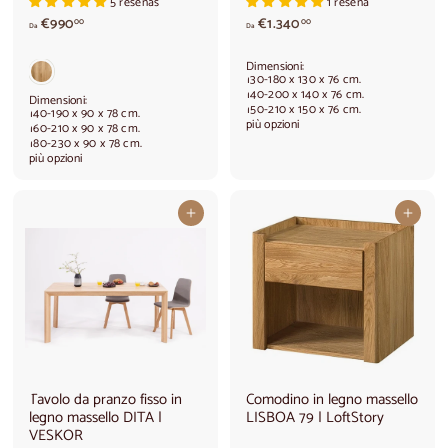
5 reseñas
1 reseña
A
A
€990
€1.340
00
00
Da
Da
p
p
a
a
Dimensioni:
r
r
130-180 x 130 x 76 cm.
t
t
140-200 x 140 x 76 cm.
Dimensioni:
150-210 x 150 x 76 cm.
i
i
140-190 x 90 x 78 cm.
più opzioni
160-210 x 90 x 78 cm.
r
r
180-230 x 90 x 78 cm.
e
e
più opzioni
d
d
a
a
€
€
Aggiungi al carrello
Aggiungi al carrello
9
1
9
.
0
3
,
4
0
0
0
,
0
0
Tavolo da pranzo fisso in
Comodino in legno massello
legno massello DITA |
LISBOA 79 | LoftStory
VESKOR