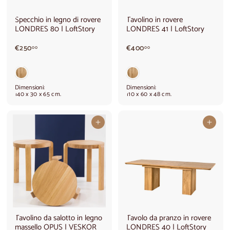
Specchio in legno di rovere
Tavolino in rovere
LONDRES 80 | LoftStory
LONDRES 41 | LoftStory
€
€
€250
€400
00
00
2
4
5
0
0
0
,
,
Dimensioni:
Dimensioni:
0
0
140 x 30 x 65 cm.
110 x 60 x 48 cm.
0
0
Aggiungi al carrello
Aggiungi al carrello
Tavolino da salotto in legno
Tavolo da pranzo in rovere
massello OPUS | VESKOR
LONDRES 40 | LoftStory