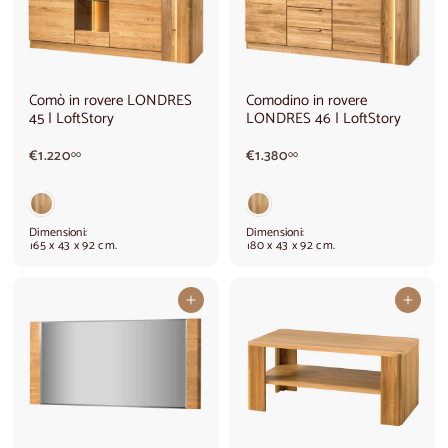
Comò in rovere LONDRES
Comodino in rovere
45 | LoftStory
LONDRES 46 | LoftStory
€
€
€1.220
€1.380
00
00
1
1
.
.
2
3
2
8
Dimensioni:
Dimensioni:
0
0
165 x 43 x 92 cm.
180 x 43 x 92 cm.
,
,
0
0
0
0
Aggiungi al carrello
Aggiungi al carrello