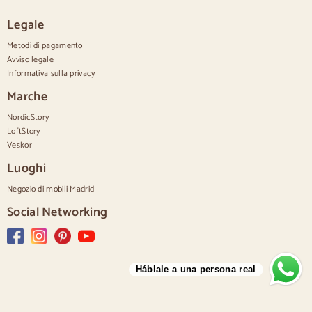
Cassettiere bianche
Legale
Cassettiere in legno di noce
Metodi di pagamento
Set
Avviso legale
Informativa sulla privacy
Sala da pranzo
Salone
Marche
Camera da letto
NordicStory
LoftStory
Veskor
Luoghi
Negozio di mobili Madrid
Social Networking
Háblale a una persona real