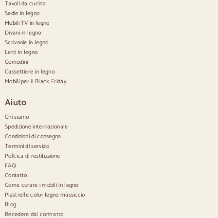
Tavoli da cucina
Credenze in legno
Sedie in legno
Credenza Hall
Mobili TV in legno
Credenze da cucina
Divani in legno
Credenze moderne
Scrivanie in legno
Credenze vintage
Credenze nordiche
Letti in legno
Credenze rustiche
Comodini
Credenze di design
Cassettiere in legno
Credenze alte
Mobili per il Black Friday
Grandi credenze
Credenze piccole
Aiuto
Credenze strette
Credenze bianche
Chi siamo
Credenze in noce
Spedizione internazionale
Condizioni di consegna
Confortevole
Termini di servizio
Politica di restituzione
Piumini
Cassettiere moderne
FAQ
Cassettiere rustiche
Contatto
Cassettiere di design
Come curare i mobili in legno
Comodo e alto
Piastrelle color legno massiccio
Cassettiere piccole
Blog
Cassettiere grandi
Recedere dal contratto
Cassettiere strette