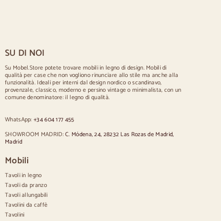
Tavoli rustici
Tavolo per 2 persone
Tavoli per 4 persone
Tavolo per 6 persone
Tavolo per 8 persone
SU DI NOI
Tavolo per 10 persone
Tavolo per 12 persone
Su Mobel.Store potete trovare mobili in legno di design. Mobili di
qualità per case che non vogliono rinunciare allo stile ma anche alla
Sedie
funzionalità. Ideali per interni dal design nordico o scandinavo,
provenzale, classico, moderno e persino vintage o minimalista, con un
Sedie imbottite blu
comune denominatore: il legno di qualità.
Sedie imbottite grigie
Sedie imbottite verdi
WhatsApp:
+34 604 177 455
Sillas clásicas
Sedie in stile provenzale
SHOWROOM MADRID:
C. Módena, 24, 28232 Las Rozas de Madrid,
Sedie in stile scandinavo
Madrid
Sedie in stile vintage
Sedie in stile rustico
Mobili
Sedie da pranzo beige
Tavoli in legno
Sedie da pranzo bianche
Cucina in legno silas
Tavoli da pranzo
Sedie da scrivania
Tavoli allungabili
Tavolini da caffè
Credenze
Tavolini