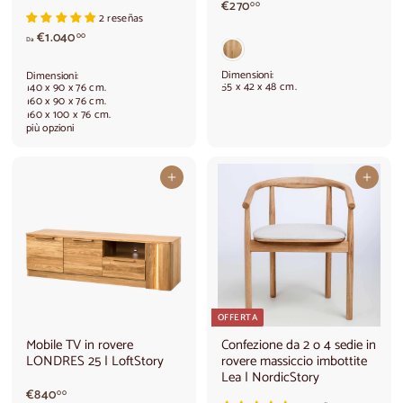
€
€270
00
2 reseñas
2
A
€1.040
7
00
Da
p
0
a
,
Dimensioni:
Dimensioni:
r
0
55 x 42 x 48 cm.
140 x 90 x 76 cm.
t
160 x 90 x 76 cm.
0
160 x 100 x 76 cm.
i
più opzioni
r
e
d
Aggiungi al carrello
Aggiungi al carrello
a
€
1
.
0
4
0
,
0
OFFERTA
0
Mobile TV in rovere
Confezione da 2 o 4 sedie in
LONDRES 25 | LoftStory
rovere massiccio imbottite
Lea | NordicStory
€
€840
00