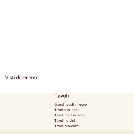
0
Tavolo da pranzo
allungabile in legno
massello CREATIV |
VESKOR
2 reseñas
d
€920
00
Da
a
€
9
2
0
Visti di recente
,
0
0
Tavoli
Grandi tavoli in legno
Tavolini in legno
Tavoli medi in legno
Tavoli nordici
Tavoli provenzali
Tavoli scandinavi