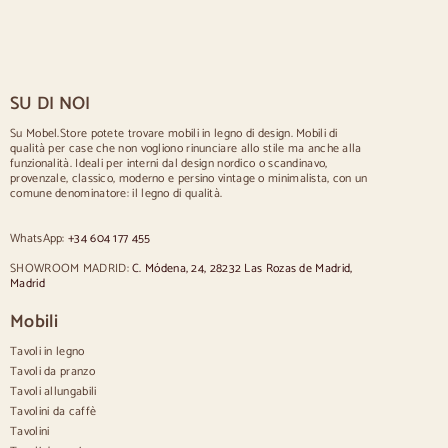
Tavoli rustici
Tavolo per 2 persone
Tavoli per 4 persone
Tavolo per 6 persone
Tavolo per 8 persone
SU DI NOI
Tavolo per 10 persone
Tavolo per 12 persone
Su Mobel.Store potete trovare mobili in legno di design. Mobili di
qualità per case che non vogliono rinunciare allo stile ma anche alla
Sedie
funzionalità. Ideali per interni dal design nordico o scandinavo,
provenzale, classico, moderno e persino vintage o minimalista, con un
Sedie imbottite blu
comune denominatore: il legno di qualità.
Sedie imbottite grigie
Sillas tapizadas verdes
WhatsApp:
+34 604 177 455
Sedie classiche
Sedie in stile provenzale
SHOWROOM MADRID:
C. Módena, 24, 28232 Las Rozas de Madrid,
Sedie in stile scandinavo
Madrid
Sedie in stile vintage
Sedie in stile rustico
Mobili
Sedie da pranzo beige
Tavoli in legno
Sedie da pranzo bianche
Cucina in legno silas
Tavoli da pranzo
Sedie da scrivania
Tavoli allungabili
Tavolini da caffè
Credenze
Tavolini