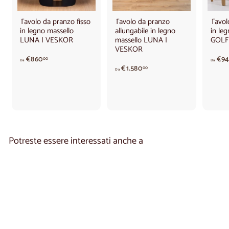
Tavolo da pranzo fisso
Tavolo da pranzo
Tavol
in legno massello
allungabile in legno
in le
LUNA | VESKOR
massello LUNA |
GOLF
VESKOR
d
€860
€94
00
Da
Da
a
A
€1.580
00
Da
€
p
8
a
6
r
0
t
,
i
0
r
0
e
Potreste essere interessati anche a
d
a
€
1
.
5
8
0
,
0