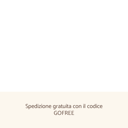
Aggiungi al carrel
Tavolo da pranzo allungabile in legno
massello CREATIV | VESKOR
2 reseñas
da
€920
00
Da
€920,00
Spedizione gratuita con il codice
GOFREE