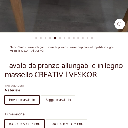
Mobel.Store
›
Tavoli in legno
›
Tavoli da pranzo
›
Tavolo da pranzo allungabile in legno
massello CREATIV | VESKOR
Tavolo da pranzo allungabile in legno
massello CREATIV | VESKOR
SKU:
VKR0077NS
Materiale
Rovere massiccio
Faggio massiccio
Dimensione
80-120 x 80 x 76 cm.
100-150 x 80 x 76 cm.