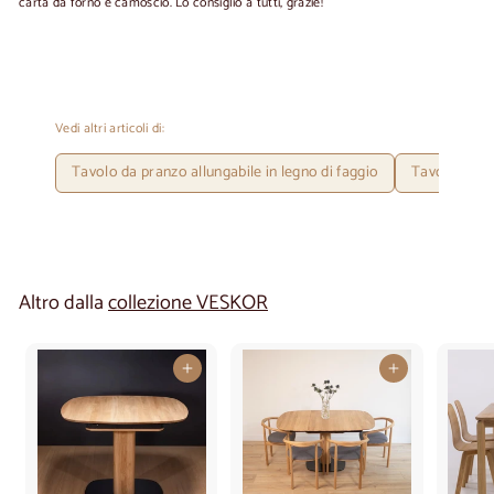
carta da forno e camoscio. Lo consiglio a tutti, grazie!
Vedi altri articoli di:
Tavolo da pranzo allungabile in legno di faggio
Tavolo allun
Altro dalla
collezione VESKOR
Aggiungi al carrello
Aggiungi al carrello