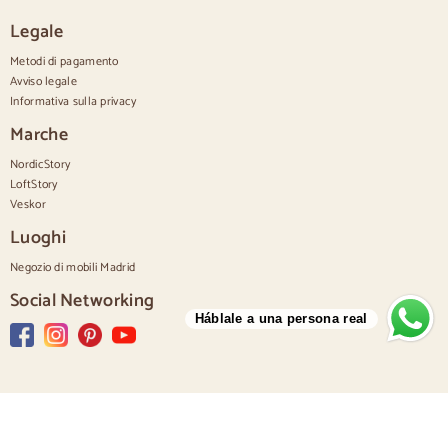
Cassettiere bianche
Legale
Cassettiere in legno di noce
Metodi di pagamento
Set
Avviso legale
Informativa sulla privacy
Sala da pranzo
Salone
Marche
Camera da letto
NordicStory
LoftStory
Veskor
Luoghi
Negozio di mobili Madrid
Social Networking
Háblale a una persona real