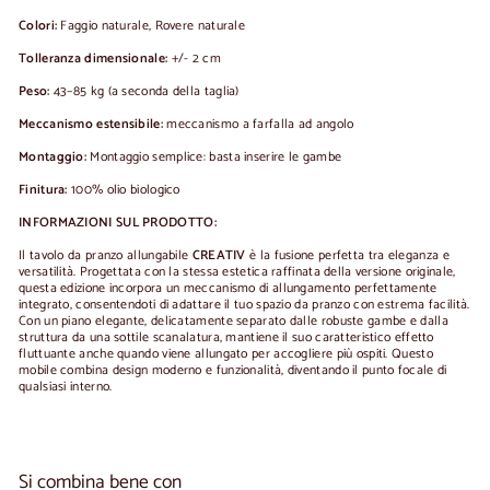
Colori:
Faggio naturale, Rovere naturale
Tolleranza dimensionale:
+/- 2 cm
Peso:
43–85 kg (a seconda della taglia)
Meccanismo estensibile:
meccanismo a farfalla ad angolo
Montaggio:
Montaggio semplice: basta inserire le gambe
Finitura:
100% olio biologico
INFORMAZIONI SUL PRODOTTO:
Il tavolo da pranzo allungabile
CREATIV
è la fusione perfetta tra eleganza e
versatilità. Progettata con la stessa estetica raffinata della versione originale,
questa edizione incorpora un meccanismo di allungamento perfettamente
integrato, consentendoti di adattare il tuo spazio da pranzo con estrema facilità.
Con un piano elegante, delicatamente separato dalle robuste gambe e dalla
struttura da una sottile scanalatura, mantiene il suo caratteristico effetto
fluttuante anche quando viene allungato per accogliere più ospiti. Questo
mobile combina design moderno e funzionalità, diventando il punto focale di
qualsiasi interno.
Si combina bene con