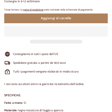
Consegna in 9-12 settimane
Tasse incluse. Le
spese di spedizione
sono calcolate nella schermata di pagamento.
Aggiungi al carrello
Consegniamo in tutti i paesi dell'UE
Spedizione gratuita a partire da 900 euro
Tutti i pagamenti vengono elaborati in modo sicuro
I resi sono accettati entro 14 giorni dal ricevimento dell'ordine.
SPECIFICHE:
Fatto a mano:
Sì
Materiale:
legno massiccio di faggio o quercia