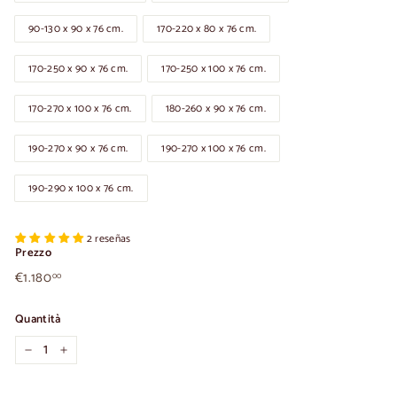
90-130 x 90 x 76 cm.
170-220 x 80 x 76 cm.
170-250 x 90 x 76 cm.
170-250 x 100 x 76 cm.
170-270 x 100 x 76 cm.
180-260 x 90 x 76 cm.
190-270 x 90 x 76 cm.
190-270 x 100 x 76 cm.
190-290 x 100 x 76 cm.
2 reseñas
Prezzo
€1.180,00
Prezzo
€1.180
00
normale
Quantità
-
+