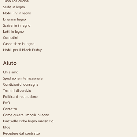
Tavoli da cucina
Credenze in legno
Sedie in legno
Credenza Hall
Mobili TV in legno
Credenze da cucina
Divani in legno
Credenze moderne
Scrivanie in legno
Credenze vintage
Credenze nordiche
Letti in legno
Credenze rustiche
Comodini
Credenze di design
Cassettiere in legno
Credenze alte
Mobili per il Black Friday
Grandi credenze
Credenze piccole
Aiuto
Credenze strette
Credenze bianche
Chi siamo
Credenze in noce
Spedizione internazionale
Condizioni di consegna
Confortevole
Termini di servizio
Politica di restituzione
Piumini
Cassettiere moderne
FAQ
Cassettiere rustiche
Contatto
Cassettiere di design
Come curare i mobili in legno
Comodo e alto
Piastrelle color legno massiccio
Cassettiere piccole
Blog
Cassettiere grandi
Recedere dal contratto
Cassettiere strette