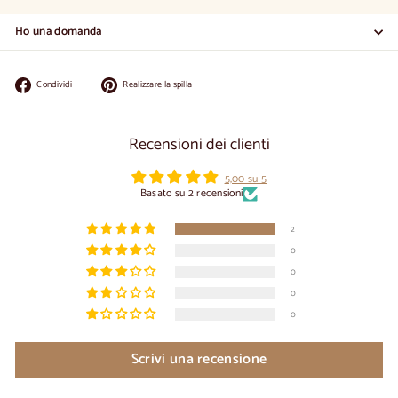
Ho una domanda
Condividi
Appuntate
Condividi
Realizzare la spilla
su
su
Facebook
Pinterest
Recensioni dei clienti
5,00 su 5
Basato su 2 recensioni
2
0
0
0
0
Scrivi una recensione