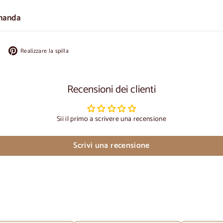
manda
Condividi
Appuntate
Realizzare la spilla
su
su
Facebook
Pinterest
Recensioni dei clienti
Sii il primo a scrivere una recensione
Scrivi una recensione