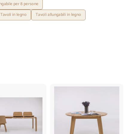
ngabile per 8 persone
Tavoli in legno
Tavoli allungabili in legno
A
A
g
g
g
g
i
i
u
u
n
n