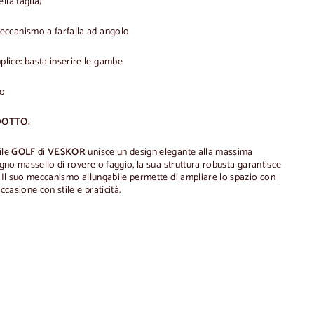
lla taglia)
ccanismo a farfalla ad angolo
ice: basta inserire le gambe
co
DOTTO:
ile
GOLF
di
VESKOR
unisce un design elegante alla massima
legno massello di rovere o faggio, la sua struttura robusta garantisce
. Il suo meccanismo allungabile permette di ampliare lo spazio con
ccasione con stile e praticità.