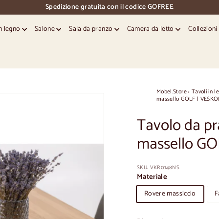
Spedizione gratuita con il codice GOFREE
pausa
diapositive
in legno
Salone
Sala da pranzo
Camera da letto
Collezion
Mobel.Store
›
Tavoli in l
massello GOLF | VESKO
Tavolo da pr
massello GO
SKU:
VKR0148NS
Materiale
Rovere massiccio
F