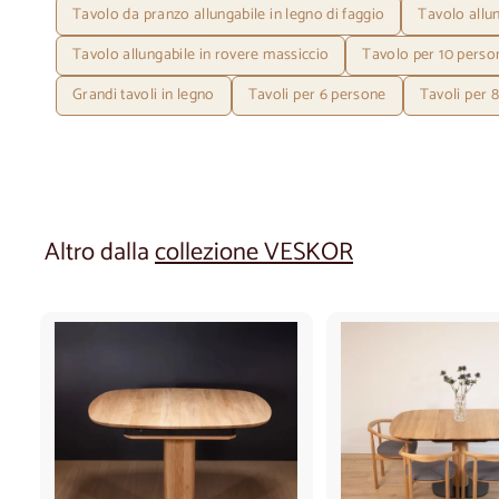
Tavolo da pranzo allungabile in legno di faggio
Tavolo allu
Tavolo allungabile in rovere massiccio
Tavolo per 10 perso
Grandi tavoli in legno
Tavoli per 6 persone
Tavoli per 
Altro dalla
collezione VESKOR
A
g
g
i
u
n