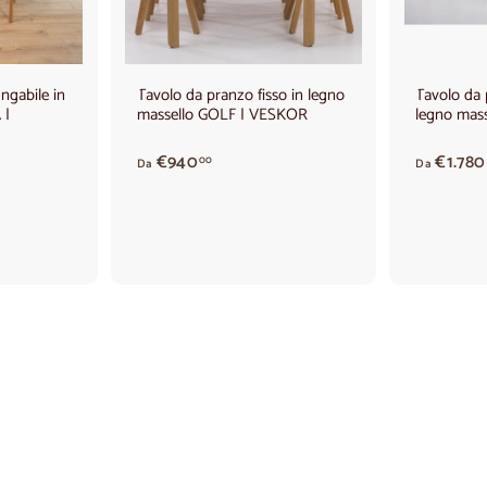
g
g
i
i
a
a
l
l
c
c
ngabile in
Tavolo da pranzo fisso in legno
Tavolo da 
a
a
 |
massello GOLF | VESKOR
legno mas
r
r
r
r
e
e
A
€940
€1.780
00
l
l
Da
Da
p
l
l
o
o
a
r
t
i
r
e
d
a
€
9
4
0
,