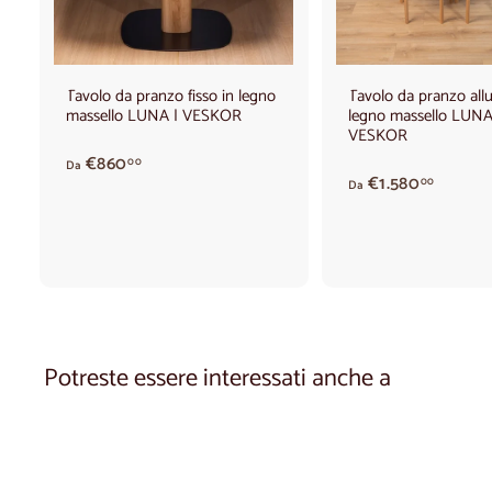
g
i
a
l
c
Tavolo da pranzo fisso in legno
Tavolo da pranzo allu
a
massello LUNA | VESKOR
legno massello LUNA
r
r
VESKOR
e
d
€860
00
l
Da
A
€1.580
a
00
l
Da
p
o
€
a
8
r
6
t
0
i
,
r
0
e
0
d
Potreste essere interessati anche a
a
€
1
.
5
8