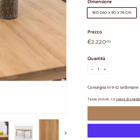
Dimensione
160-260 x 90 x 76 cm.
Prezzo
€2.220,00
Prezzo
€2.220
00
normale
Quantità
-
+
Consegna in 9-12 settimane
Tasse incluse. Le
spese di spedi