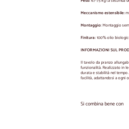
Peso:
67-75 kg (a seconda de
Meccanismo estensibile:
me
Montaggio:
Montaggio sempl
Finitura:
100% olio biologi
INFORMAZIONI SUL PRO
Il tavolo da pranzo allungab
funzionalità. Realizzato in 
durata e stabilità nel tempo
facilità, adattandosi a ogni o
Si combina bene con