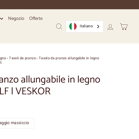
Negozio
Offerte
i
Italiano
Ricerca
Conto
Carrello
egno
›
Tavoli da pranzo
›
Tavolo da pranzo allungabile in legno
R
anzo allungabile in legno
LF | VESKOR
aggio massiccio