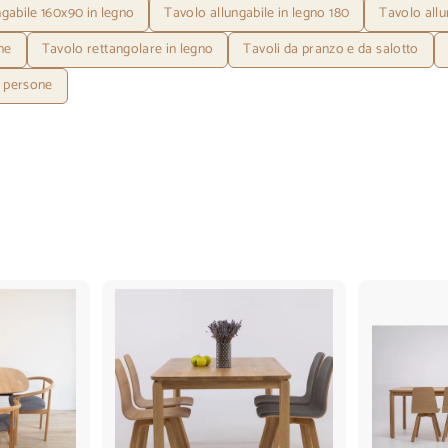
ngabile 160x90 in legno
Tavolo allungabile in legno 180
Tavolo allu
ne
Tavolo rettangolare in legno
Tavoli da pranzo e da salotto
8 persone
A
A
g
g
g
g
i
i
u
u
n
n