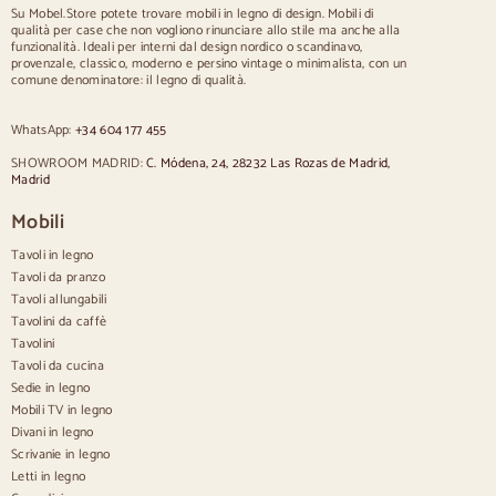
Su Mobel.Store potete trovare mobili in legno di design. Mobili di
qualità per case che non vogliono rinunciare allo stile ma anche alla
Sedie
funzionalità. Ideali per interni dal design nordico o scandinavo,
provenzale, classico, moderno e persino vintage o minimalista, con un
Sedie imbottite blu
comune denominatore: il legno di qualità.
Sedie imbottite grigie
Sedie imbottite verdi
WhatsApp:
+34 604 177 455
Sedie classiche
Sedie in stile provenzale
SHOWROOM MADRID:
C. Módena, 24, 28232 Las Rozas de Madrid,
Sedie in stile scandinavo
Madrid
Sedie in stile vintage
Sedie in stile rustico
Mobili
Sedie da pranzo beige
Tavoli in legno
Sedie da pranzo bianche
Cucina in legno silas
Tavoli da pranzo
Sedie da scrivania
Tavoli allungabili
Tavolini da caffè
Credenze
Tavolini
Tavoli da cucina
Credenze in legno
Sedie in legno
Credenza Hall
Mobili TV in legno
Credenze da cucina
Divani in legno
Credenze moderne
Scrivanie in legno
Credenze vintage
Credenze nordiche
Letti in legno
Credenze rustiche