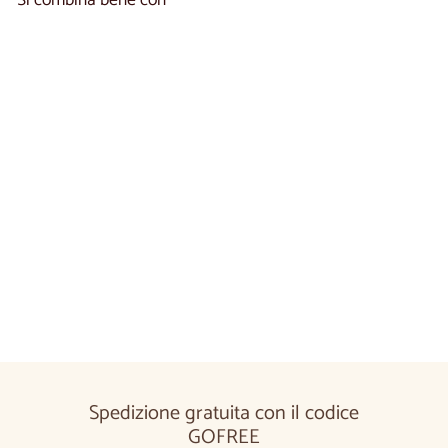
Si combina bene con
Aggiungi al carrel
Tavolo da pranzo allungabile in rovere OPORTO 40 |
LoftStory
€1.880,00
€1.880
00
Spedizione gratuita con il codice
GOFREE