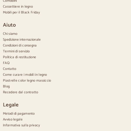
Comodini
Credenze di design
Cassettiere in legno
Credenze alte
Mobili per il Black Friday
Grandi credenze
Credenze piccole
Aiuto
Credenze strette
Credenze bianche
Chi siamo
Credenze in noce
Spedizione internazionale
Condizioni di consegna
Confortevole
Termini di servizio
Politica di restituzione
Piumini
Cassettiere moderne
FAQ
Cassettiere rustiche
Contatto
Cassettiere di design
Come curare i mobili in legno
Comodo e alto
Piastrelle color legno massiccio
Cassettiere piccole
Blog
Cassettiere grandi
Recedere dal contratto
Cassettiere strette
Cassettiere bianche
Legale
Cassettiere in legno di noce
Metodi di pagamento
Set
Avviso legale
Informativa sulla privacy
Sala da pranzo