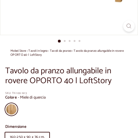
Mobel.Store
›
Tavoli in legno
›
Tavoli da pranzo
›
Tavolo da pranzo allungabile in rovere
OPORTO 40 | LoftStory
Tavolo da pranzo allungabile in
rovere OPORTO 40 | LoftStory
SKU:
TH-100-1613
Colore
-
Miele di quercia
Dimensione
160-250 x 90 x 76 cm.