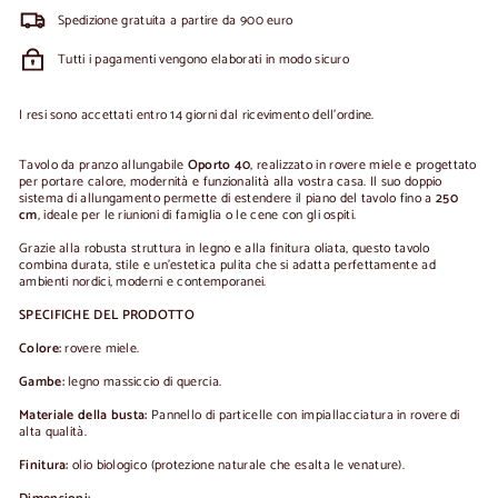
Spedizione gratuita a partire da 900 euro
Tutti i pagamenti vengono elaborati in modo sicuro
I resi sono accettati entro 14 giorni dal ricevimento dell'ordine.
Tavolo da pranzo allungabile
Oporto 40
, realizzato in rovere miele e progettato
per portare calore, modernità e funzionalità alla vostra casa. Il suo doppio
sistema di allungamento permette di estendere il piano del tavolo fino a
250
cm
, ideale per le riunioni di famiglia o le cene con gli ospiti.
Grazie alla robusta struttura in legno e alla finitura oliata, questo tavolo
combina durata, stile e un'estetica pulita che si adatta perfettamente ad
ambienti nordici, moderni e contemporanei.
SPECIFICHE DEL PRODOTTO
Colore:
rovere miele.
Gambe:
legno massiccio di quercia.
Materiale della busta:
Pannello di particelle con impiallacciatura in rovere di
alta qualità.
Finitura:
olio biologico (protezione naturale che esalta le venature).