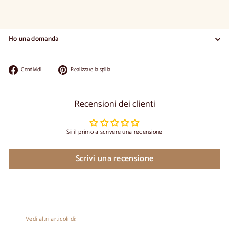
Ho una domanda
Condividi
Appuntate
Condividi
Realizzare la spilla
su
su
Facebook
Pinterest
Recensioni dei clienti
Sii il primo a scrivere una recensione
Scrivi una recensione
Vedi altri articoli di: