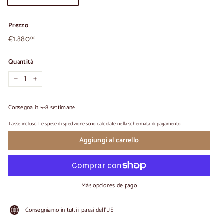
Prezzo
€1.880,00
Prezzo
€1.880
00
normale
Quantità
-
+
Consegna in 5-8 settimane
Tasse incluse. Le
spese di spedizione
sono calcolate nella schermata di pagamento.
Aggiungi al carrello
Más opciones de pago
Consegniamo in tutti i paesi dell'UE