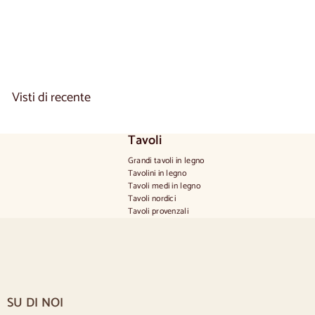
1
.
8
8
0
,
0
Visti di recente
0
Tavoli
Grandi tavoli in legno
Tavolini in legno
Tavoli medi in legno
Tavoli nordici
Tavoli provenzali
Tavoli scandinavi
Tavoli rustici
Tavolo per 2 persone
Tavoli per 4 persone
Tavolo per 6 persone
Tavolo per 8 persone
SU DI NOI
Tavolo per 10 persone
Tavolo per 12 persone