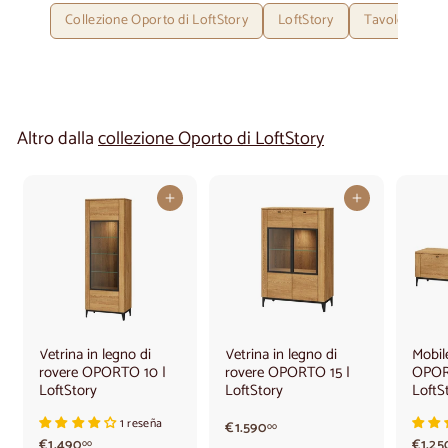
Collezione Oporto di LoftStory
LoftStory
Tavolo allung
Altro dalla
collezione Oporto di LoftStory
Aggiungi al carrello
Aggiungi al carrello
Vetrina in legno di
Vetrina in legno di
Mobil
rovere OPORTO 10 |
rovere OPORTO 15 |
OPOR
LoftStory
LoftStory
LoftS
1 reseña
€
€1.590
00
€
€1.490
1
€1.25
00