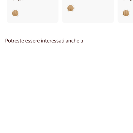
1
.
.
5
4
9
9
0
0
,
,
0
0
0
Potreste essere interessati anche a
0
Tavolo da pranzo
allungabile in rovere
OPORTO 40 |
LoftStory
€
€1.880
00