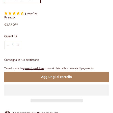
3 reseñas
Prezzo
€1.350,00
Prezzo
€1.350
00
normale
Quantità
-
+
Consegna in 5-8 settimane
Tasse incluse. Le
spese di spedizione
sono calcolate nella schermata di pagamento.
Aggiungi al carrello