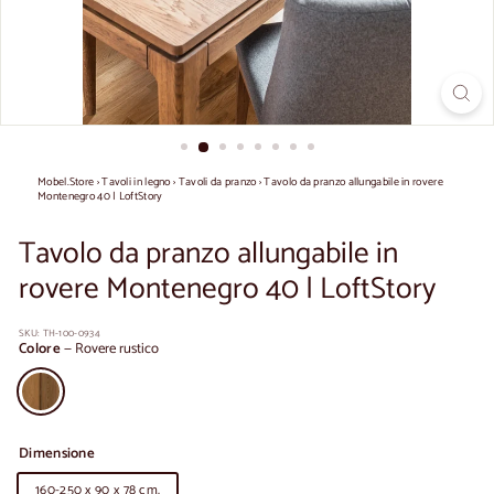
Mobel.Store
›
Tavoli in legno
›
Tavoli da pranzo
›
Tavolo da pranzo allungabile in rovere
Montenegro 40 | LoftStory
Tavolo da pranzo allungabile in
rovere Montenegro 40 | LoftStory
SKU:
TH-100-0934
Colore
—
Rovere rustico
Dimensione
160-250 x 90 x 78 cm.