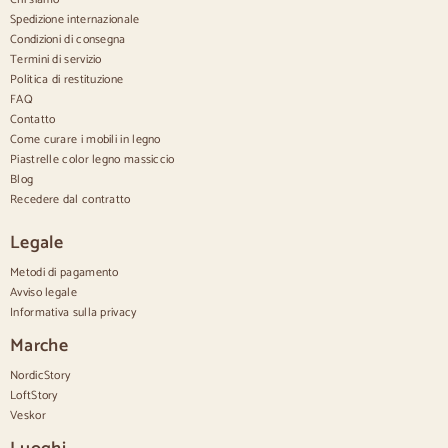
Credenze in noce
Spedizione internazionale
Condizioni di consegna
Confortevole
Termini di servizio
Politica di restituzione
Piumini
Cassettiere moderne
FAQ
Cassettiere rustiche
Contatto
Cassettiere di design
Come curare i mobili in legno
Comodo e alto
Piastrelle color legno massiccio
Cassettiere piccole
Blog
Cassettiere grandi
Recedere dal contratto
Cassettiere strette
Cassettiere bianche
Legale
Cassettiere in legno di noce
Metodi di pagamento
Set
Avviso legale
Informativa sulla privacy
Sala da pranzo
Salone
Marche
Camera da letto
NordicStory
LoftStory
Veskor