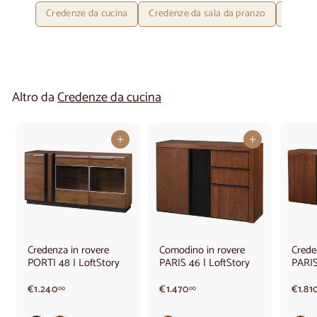
Credenze da cucina
Credenze da sala da pranzo
Creden
Altro da
Credenze da cucina
Aggiungi al carrello
Aggiungi al carrello
Credenza in rovere
Comodino in rovere
Crede
PORTI 48 | LoftStory
PARIS 46 | LoftStory
PARIS
€
€
€1.240
€1.470
€1.81
00
00
1
1
.
.