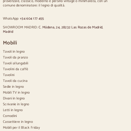
provenzale, classico, moderno e persino vintage o minimalista, con un
Sedie imbottite blu
comune denominatore: il legno di qualità.
Sedie imbottite grigie
Sedie imbottite verdi
WhatsApp:
+34 604 177 455
Sedie classiche
Sedie in stile provenzale
SHOWROOM MADRID:
C. Módena, 24, 28232 Las Rozas de Madrid,
Sedie in stile scandinavo
Madrid
Sedie in stile vintage
Sedie in stile rustico
Mobili
Sedie da pranzo beige
Tavoli in legno
Sedie da pranzo bianche
Cucina in legno silas
Tavoli da pranzo
Sedie da scrivania
Tavoli allungabili
Tavolini da caffè
Credenze
Tavolini
Tavoli da cucina
Credenze in legno
Sedie in legno
Credenza Hall
Mobili TV in legno
Credenze da cucina
Divani in legno
Credenze moderne
Scrivanie in legno
Credenze vintage
Credenze nordiche
Letti in legno
Credenze rustiche
Comodini
Credenze di design
Cassettiere in legno
Credenze alte
Mobili per il Black Friday
Grandi credenze