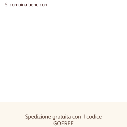
Si combina bene con
Aggiungi al carrel
Comodino in rovere MINURA 47 | LoftStory
€1.590,00
€1.590
00
Spedizione gratuita con il codice
GOFREE