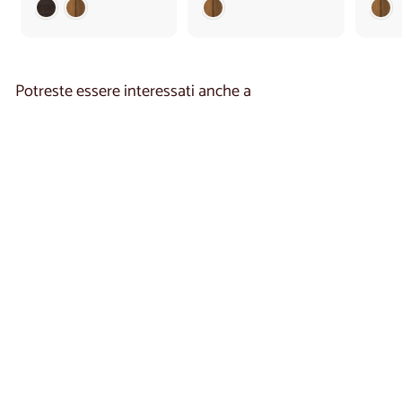
2
4
4
7
0
0
,
,
0
0
Potreste essere interessati anche a
0
0
Comodino in rovere
MINURA 47 |
LoftStory
€
€1.590
00
1
.
5