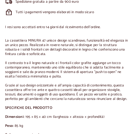
Spedizione gratuita a partire da 900 euro
Tutti i pagamenti vengono elaborati in modo sicuro
I resi sono accettati entro 14 giorni dal ricevimento dell'ordine.
La cassettiera MINURA 47 unisce design scandinavo, funzionalità ed eleganza in
un unico pezzo. Realizzata in rovere naturale, si distingue per la struttura
robusta e i solidi frontali con dettagli decorativi in legno che conferiscono una
finitura calda e sofisticata.
Il contrasto tra il legno naturale e i frontali color grafite aggiunge un tocco
contemporaneo, mantenendo uno stile equilibrato che si adatta facilmente a
soggiorni e sale da pranzo moderni. Il sistema di apertura "push to open" ne
esalta l'estetica minimalista e pulita.
Grazie al suo design orizzontale e all'ampia capacità di contenimento, questa
cassettiera offre tre ante e quattro cassetti ideali per organizzare stoviglie,
tessuti, documenti o oggetti di uso quotidiano. È un pezzo versatile e pratico,
perfetto per gli ambienti che cercano la naturalezza senza rinunciare al design.
SPECIFICHE DEL PRODOTTO
Dimensioni:
195 × 85 × 40 cm (larghezza × altezza × profondità)
Peso:
85 kg