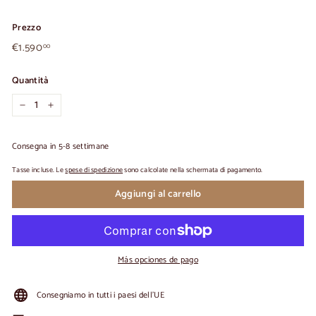
Prezzo
€1.590,00
Prezzo
€1.590
00
normale
Quantità
-
+
Consegna in 5-8 settimane
Tasse incluse. Le
spese di spedizione
sono calcolate nella schermata di pagamento.
Aggiungi al carrello
Más opciones de pago
Consegniamo in tutti i paesi dell'UE