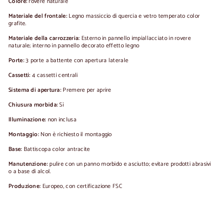
Colore:
rovere naturale
Materiale del frontale:
Legno massiccio di quercia e vetro temperato color
grafite.
Materiale della carrozzeria:
Esterno in pannello impiallacciato in rovere
naturale; interno in pannello decorato effetto legno
Porte:
3 porte a battente con apertura laterale
Cassetti:
4 cassetti centrali
Sistema di apertura:
Premere per aprire
Chiusura morbida:
Sì
Illuminazione:
non inclusa
Montaggio:
Non è richiesto il montaggio
Base:
Battiscopa color antracite
Manutenzione:
pulire con un panno morbido e asciutto; evitare prodotti abrasivi
o a base di alcol.
Produzione:
Europeo, con certificazione FSC