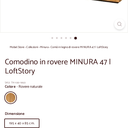
Mobel.Store
›
Collezioni
›
Minura
›
Comò in legno di rovere MINURA 47 | LoftStory
Comodino in rovere MINURA 47 |
LoftStory
SKU:
TH-100-1950
Colore
-
Rovere naturale
Dimensione
195 x 40 x 85 cm.