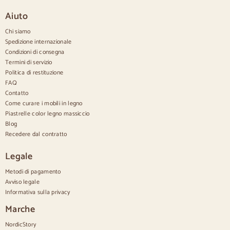
Credenze piccole
Aiuto
Credenze strette
Credenze bianche
Chi siamo
Credenze in noce
Spedizione internazionale
Condizioni di consegna
Confortevole
Termini di servizio
Politica di restituzione
Piumini
Cassettiere moderne
FAQ
Cassettiere rustiche
Contatto
Cassettiere di design
Come curare i mobili in legno
Comodo e alto
Piastrelle color legno massiccio
Cassettiere piccole
Blog
Cassettiere grandi
Recedere dal contratto
Cassettiere strette
Cassettiere bianche
Legale
Cassettiere in legno di noce
Metodi di pagamento
Set
Avviso legale
Informativa sulla privacy
Sala da pranzo
Salone
Marche
Camera da letto
NordicStory