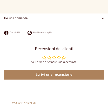
Ho una domanda
Condividi
Appuntate
Condividi
Realizzare la spilla
su
su
Facebook
Pinterest
Recensioni dei clienti
Sii il primo a scrivere una recensione
Scrivi una recensione
Vedi altri articoli di: