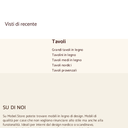
9
0
,
0
Visti di recente
0
Tavoli
Grandi tavoli in legno
Tavolini in legno
Tavoli medi in legno
Tavoli nordici
Tavoli provenzali
Tavoli scandinavi
Tavoli rustici
Tavolo per 2 persone
Tavoli per 4 persone
Tavolo per 6 persone
Tavolo per 8 persone
SU DI NOI
Tavolo per 10 persone
Tavolo per 12 persone
Su Mobel.Store potete trovare mobili in legno di design. Mobili di
qualità per case che non vogliono rinunciare allo stile ma anche alla
Sedie
funzionalità. Ideali per interni dal design nordico o scandinavo,