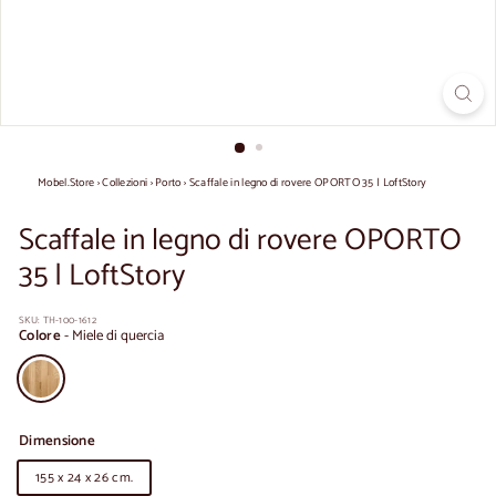
Mobel.Store
›
Collezioni
›
Porto
›
Scaffale in legno di rovere OPORTO 35 | LoftStory
Scaffale in legno di rovere OPORTO
35 | LoftStory
SKU:
TH-100-1612
Colore
-
Miele di quercia
Dimensione
155 x 24 x 26 cm.