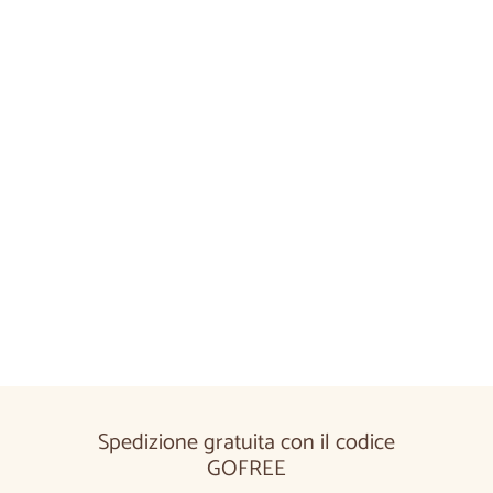
Aggiungi al carrel
Scaffale in legno di rovere OPORTO 35 |
1
LoftStory
reseña
€190,00
€190
00
Spedizione gratuita con il codice
GOFREE