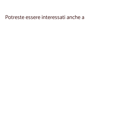
0
,
,
0
0
0
Potreste essere interessati anche a
0
Scaffale in legno di
rovere OPORTO 35 |
LoftStory
1 reseña
€
€190
00
1
9
0
,