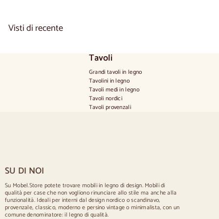
0
0
Visti di recente
Tavoli
Grandi tavoli in legno
Tavolini in legno
Tavoli medi in legno
Tavoli nordici
Tavoli provenzali
Tavoli scandinavi
Tavoli rustici
Tavolo per 2 persone
Tavoli per 4 persone
Tavolo per 6 persone
Tavolo per 8 persone
SU DI NOI
Tavolo per 10 persone
Tavolo per 12 persone
Su Mobel.Store potete trovare mobili in legno di design. Mobili di
qualità per case che non vogliono rinunciare allo stile ma anche alla
Sedie
funzionalità. Ideali per interni dal design nordico o scandinavo,
provenzale, classico, moderno e persino vintage o minimalista, con un
Sedie imbottite blu
comune denominatore: il legno di qualità.