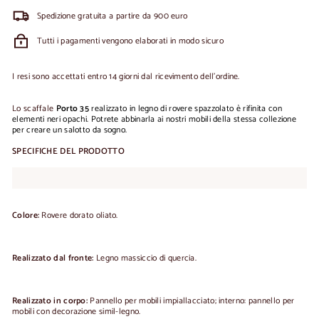
Spedizione gratuita a partire da 900 euro
Tutti i pagamenti vengono elaborati in modo sicuro
I resi sono accettati entro 14 giorni dal ricevimento dell'ordine.
Lo scaffale
Porto 35
realizzato
in legno di rovere spazzolato è rifinita con
elementi neri opachi.
P
otrete abbinarla ai nostri mobili della stessa collezione
per creare un salotto da sogno.
SPECIFICHE DEL PRODOTTO
Colore:
Rovere dorato oliato.
Realizzato dal fronte:
Legno massiccio di quercia.
Realizzato in corpo:
Pannello per mobili impiallacciato;
interno: pannello per
mobili con decorazione simil-legno.