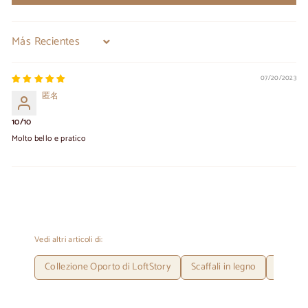
Sort by
07/20/2023
匿名
10/10
Molto bello e pratico
Vedi altri articoli di:
Collezione Oporto di LoftStory
Scaffali in legno
LoftSto