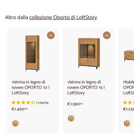
Altro dalla
collezione Oporto di LoftStory
Aggiungi al carrello
Aggiungi al carrello
Vetrina in legno di
Vetrina in legno di
Mobil
rovere OPORTO 10 |
rovere OPORTO 15 |
OPOR
LoftStory
LoftStory
LoftS
1 reseña
€
€1.590
00
€
€1.490
1
€1.25
00
1
.
.
5
4
9
9
0