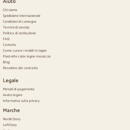
Aiuto
Credenze strette
Credenze bianche
Chi siamo
Credenze in noce
Spedizione internazionale
Condizioni di consegna
Confortevole
Termini di servizio
Politica di restituzione
Piumini
Cassettiere moderne
FAQ
Cassettiere rustiche
Contatto
Cassettiere di design
Come curare i mobili in legno
Comodo e alto
Piastrelle color legno massiccio
Cassettiere piccole
Blog
Cassettiere grandi
Recedere dal contratto
Cassettiere strette
Cassettiere bianche
Legale
Cassettiere in legno di noce
Metodi di pagamento
Set
Avviso legale
Informativa sulla privacy
Sala da pranzo
Salone
Marche
Camera da letto
NordicStory
LoftStory