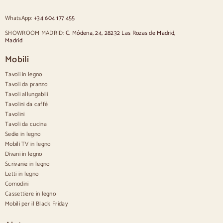
Sedie imbottite grigie
Sedie imbottite verdi
WhatsApp:
+34 604 177 455
Sedie classiche
Sedie in stile provenzale
SHOWROOM MADRID:
C. Módena, 24, 28232 Las Rozas de Madrid,
Sedie in stile scandinavo
Madrid
Sedie in stile vintage
Sedie in stile rustico
Mobili
Sedie da pranzo beige
Tavoli in legno
Sedie da pranzo bianche
Cucina in legno silas
Tavoli da pranzo
Sedie da scrivania
Tavoli allungabili
Tavolini da caffè
Credenze
Tavolini
Tavoli da cucina
Credenze in legno
Sedie in legno
Credenza Hall
Mobili TV in legno
Credenze da cucina
Divani in legno
Credenze moderne
Scrivanie in legno
Credenze vintage
Credenze nordiche
Letti in legno
Credenze rustiche
Comodini
Credenze di design
Cassettiere in legno
Aparadores altos
Mobili per il Black Friday
Grandi credenze
Credenze piccole