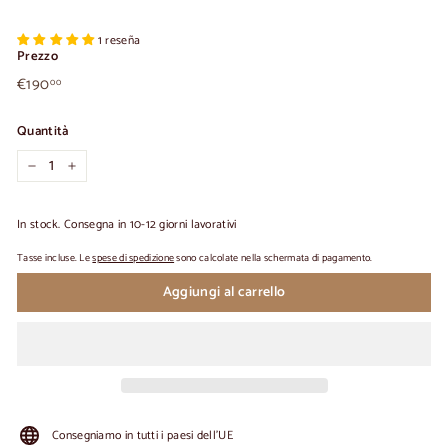
1 reseña
Prezzo
€190,00
Prezzo
€190
00
normale
Quantità
-
+
In stock. Consegna in 10-12 giorni lavorativi
Tasse incluse. Le
spese di spedizione
sono calcolate nella schermata di pagamento.
Aggiungi al carrello
Consegniamo in tutti i paesi dell'UE