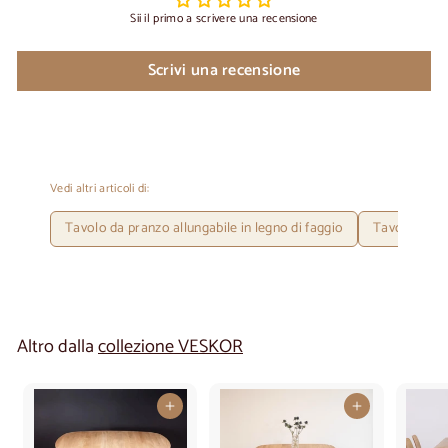
Sii il primo a scrivere una recensione
Scrivi una recensione
Vedi altri articoli di:
Tavolo da pranzo allungabile in legno di faggio
Tavolo allun
Altro dalla
collezione VESKOR
Aggiungi al carrello
Aggiungi al carrello