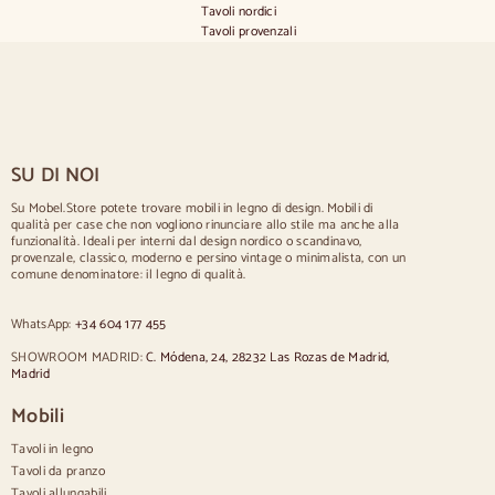
8
Tavoli nordici
0
Tavoli provenzali
,
Tavoli scandinavi
0
Tavoli rustici
0
Tavolo per 2 persone
Tavoli per 4 persone
Tavolo per 6 persone
Tavolo per 8 persone
SU DI NOI
Tavolo per 10 persone
Tavolo per 12 persone
Su Mobel.Store potete trovare mobili in legno di design. Mobili di
qualità per case che non vogliono rinunciare allo stile ma anche alla
Sedie
funzionalità. Ideali per interni dal design nordico o scandinavo,
provenzale, classico, moderno e persino vintage o minimalista, con un
Sedie imbottite blu
comune denominatore: il legno di qualità.
Sedie imbottite grigie
Sedie imbottite verdi
WhatsApp:
+34 604 177 455
Sedie classiche
Sedie in stile provenzale
SHOWROOM MADRID:
C. Módena, 24, 28232 Las Rozas de Madrid,
Sedie in stile scandinavo
Madrid
Sedie in stile vintage
Sedie in stile rustico
Mobili
Sedie da pranzo beige
Tavoli in legno
Sedie da pranzo bianche
Cucina in legno silas
Tavoli da pranzo
Sedie da scrivania
Tavoli allungabili