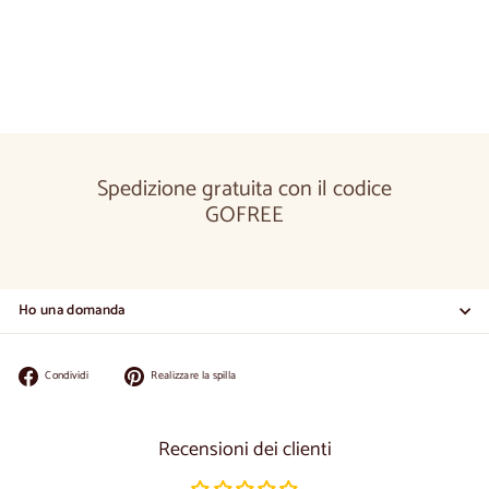
A
€1.680
00
Da
partire
da
€
1.680,00
Spedizione gratuita con il codice
GOFREE
Ho una domanda
Condividi
Appuntate
Condividi
Realizzare la spilla
su
su
Facebook
Pinterest
Recensioni dei clienti