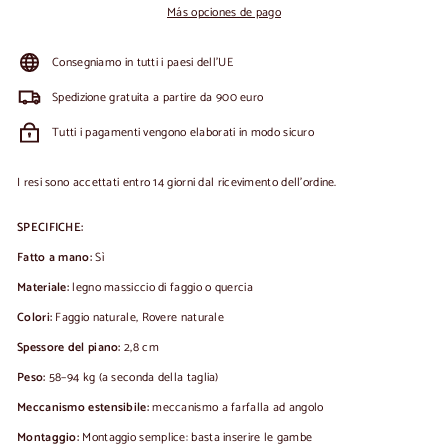
Más opciones de pago
Consegniamo in tutti i paesi dell'UE
Spedizione gratuita a partire da 900 euro
Tutti i pagamenti vengono elaborati in modo sicuro
I resi sono accettati entro 14 giorni dal ricevimento dell'ordine.
SPECIFICHE:
Fatto a mano:
Sì
Materiale:
legno massiccio di faggio o quercia
Colori:
Faggio naturale, Rovere naturale
Spessore del piano:
2,8 cm
Peso:
58–94 kg (a seconda della taglia)
Meccanismo estensibile:
meccanismo a farfalla ad angolo
Montaggio:
Montaggio semplice: basta inserire le gambe