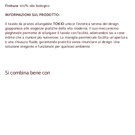
Finitura:
100% olio biologico
INFORMAZIONI SUL PRODOTTO:
Il tavolo da pranzo allungabile
TOKIO
unisce l'estetica serena del design
giapponese alle esigenze pratiche della vita moderna. Il suo meccanismo
pieghevole permette di allungare il tavolo con facilità, adattandosi sia a cene
intime che a riunioni più numerose. La maniglia perimetrale facilita un'apertura
e una chiusura fluide, garantendo praticità senza rinunciare al design. Una
soluzione elegante e funzionale per qualsiasi ambiente.
Si combina bene con
Aggiungi al carrel
Tavolo da pranzo allungabile in legno massello TOKIO |
VESKOR