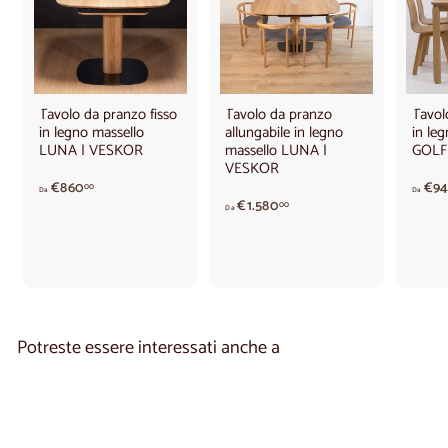
Tavolo da pranzo fisso
Tavolo da pranzo
Tavol
in legno massello
allungabile in legno
in le
LUNA | VESKOR
massello LUNA |
GOLF
VESKOR
d
€860
€94
00
Da
Da
a
A
€1.580
00
Da
€
p
8
a
6
r
0
t
,
i
0
r
0
e
Potreste essere interessati anche a
d
a
€
1
.
5