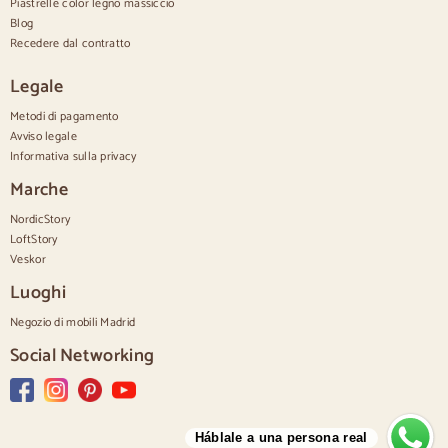
Piastrelle color legno massiccio
Cassettiere piccole
Blog
Cassettiere grandi
Recedere dal contratto
Cassettiere strette
Cassettiere bianche
Legale
Cassettiere in legno di noce
Metodi di pagamento
Set
Avviso legale
Informativa sulla privacy
Sala da pranzo
Salone
Marche
Camera da letto
NordicStory
LoftStory
Veskor
Luoghi
Negozio di mobili Madrid
Social Networking
Háblale a una persona real