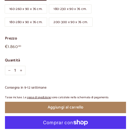
160-260 x 90 x 76 cm.
180-230 x 90 x 76 cm.
180-280 x 90 x 76 cm.
200-300 x 90 x 76 cm.
Prezzo
€1.860,00
Prezzo
€1.860
00
normale
Quantità
-
+
Consegna in 9-12 settimane
Tasse incluse. Le
spese di spedizione
sono calcolate nella schermata di pagamento.
Aggiungi al carrello