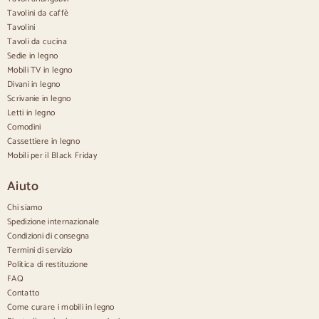
Tavolini da caffè
Credenze
Tavolini
Tavoli da cucina
Credenze in legno
Sedie in legno
Credenza Hall
Mobili TV in legno
Credenze da cucina
Divani in legno
Credenze moderne
Scrivanie in legno
Credenze vintage
Credenze nordiche
Letti in legno
Credenze rustiche
Comodini
Credenze di design
Cassettiere in legno
Credenze alte
Mobili per il Black Friday
Grandi credenze
Credenze piccole
Aiuto
Credenze strette
Credenze bianche
Chi siamo
Credenze in noce
Spedizione internazionale
Condizioni di consegna
Confortevole
Termini di servizio
Politica di restituzione
Piumini
Cassettiere moderne
FAQ
Cassettiere rustiche
Contatto
Cassettiere di design
Come curare i mobili in legno
Comodo e alto