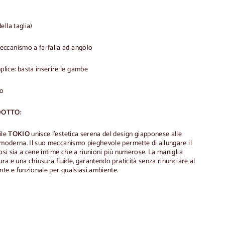
lla taglia)
ccanismo a farfalla ad angolo
ice: basta inserire le gambe
co
DOTTO:
ile
TOKIO
unisce l'estetica serena del design giapponese alle
a moderna. Il suo meccanismo pieghevole permette di allungare il
dosi sia a cene intime che a riunioni più numerose. La maniglia
tura e una chiusura fluide, garantendo praticità senza rinunciare al
nte e funzionale per qualsiasi ambiente.