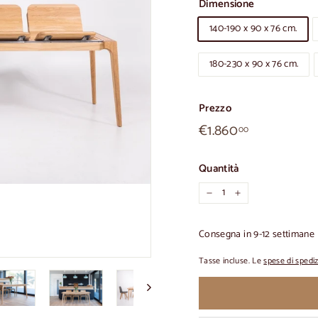
Dimensione
140-190 x 90 x 76 cm.
180-230 x 90 x 76 cm.
Prezzo
€1.860,00
Prezzo
€1.860
00
normale
Quantità
-
+
Consegna in 9-12 settimane
Tasse incluse. Le
spese di spedi