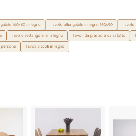
ngabile 140x80 in legno
Tavolo allungabile in legno 160x90
Tavolo 
e
Tavolo rettangolare in legno
Tavoli da pranzo e da salotto
8 persone
Tavoli piccoli in legno
A
A
g
g