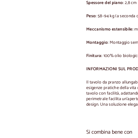
Spessore del piano:
2,8 cm
Peso:
58–94 kg (a seconda de
Meccanismo estensibile:
me
Montaggio:
Montaggio sempl
Finitura:
100% olio biologi
INFORMAZIONI SUL PRO
Il tavolo da pranzo allungab
esigenze pratiche della vit
tavolo con facilità, adattan
perimetrale facilita un'aper
design. Una soluzione elega
Si combina bene con