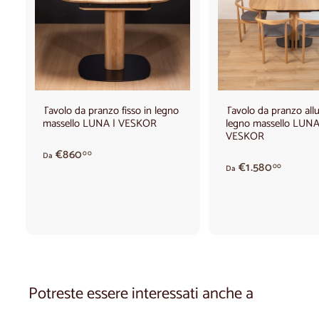
g
i
u
n
g
i
a
l
c
Tavolo da pranzo fisso in legno
Tavolo da pranzo allu
a
massello LUNA | VESKOR
legno massello LUNA
r
r
VESKOR
e
d
€860
00
l
Da
A
€1.580
a
00
l
Da
p
o
€
a
8
r
6
t
0
i
,
r
0
e
0
d
Potreste essere interessati anche a
a
€