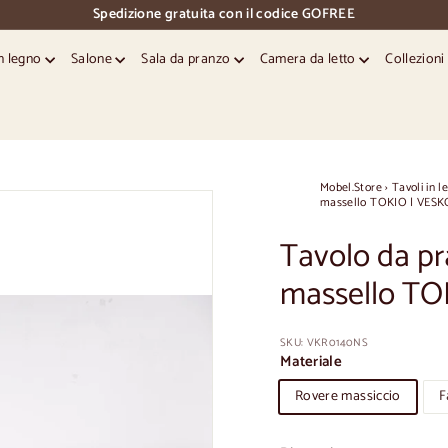
Spedizione gratuita con il codice GOFREE
pausa
diapositive
in legno
Salone
Sala da pranzo
Camera da letto
Collezion
Mobel.Store
›
Tavoli in l
massello TOKIO | VES
Tavolo da pr
massello TO
SKU:
VKR0140NS
Materiale
Rovere massiccio
F