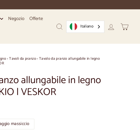
Negozio
Offerte
i
Italiano
Ricerca
Conto
Carrello
egno
›
Tavoli da pranzo
›
Tavolo da pranzo allungabile in legno
KOR
anzo allungabile in legno
KIO | VESKOR
aggio massiccio