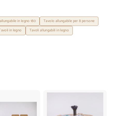
allungabile in legno 180
Tavolo allungabile per 8 persone
Tavoli in legno
Tavoli allungabili in legno
A
A
g
g