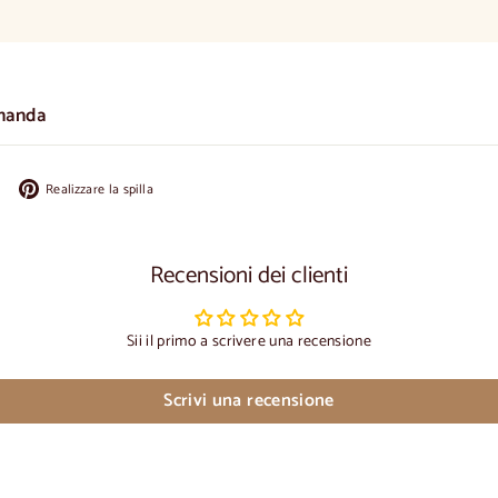
manda
Condividi
Appuntate
Realizzare la spilla
su
su
Facebook
Pinterest
Recensioni dei clienti
Sii il primo a scrivere una recensione
Scrivi una recensione