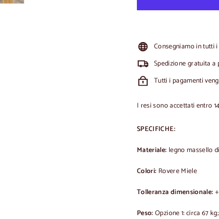
Consegniamo in tutti i
Spedizione gratuita a 
Tutti i pagamenti ven
I resi sono accettati entro 1
SPECIFICHE:
Materiale:
legno massello d
Colori:
Rovere Miele
Tolleranza dimensionale:
+
Peso:
Opzione 1: circa 67 kg;