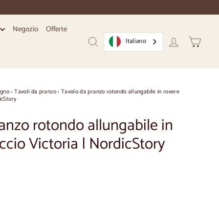
Negozio
Offerte
i
Italiano
Ricerca
Conto
Carrello
egno
›
Tavoli da pranzo
›
Tavolo da pranzo rotondo allungabile in rovere
icStory
anzo rotondo allungabile in
ccio Victoria | NordicStory