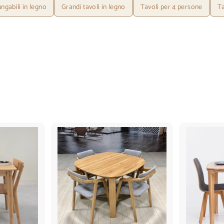
ungabili in legno
Grandi tavoli in legno
Tavoli per 4 persone
Ta
A
A
g
g
g
g
i
i
u
u
n
n
g
g
i
i