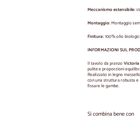
Meccanismo estensibile:
st
Montaggio:
Montaggio sempl
Finitura:
100% olio biologi
INFORMAZIONI SUL PRO
Il tavolo da pranzo
Victoria
pulite e proporzioni equilib
Realizzato in legno massello
con una struttura robusta e 
fissare le gambe.
Si combina bene con