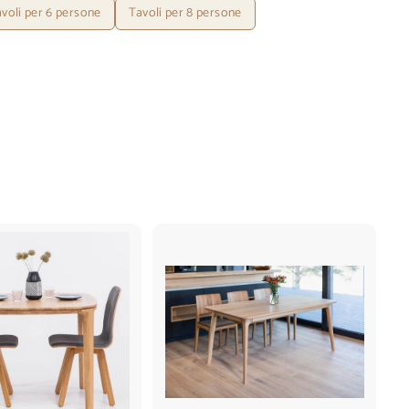
voli per 6 persone
Tavoli per 8 persone
A
A
g
g
g
g
i
i
u
u
n
n
g
g
i
i