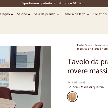
Spedizione gratuita con il codice GOFREE
pausa
diapositive
in legno
Salone
Sala da pranzo
Camera da letto
Collezion
Mobel.Store
›
Tavoli in l
massiccio Victoria | Nord
Tavolo da pr
rovere massi
SKU:
NS720MS
Colore
-
Miele di quercia