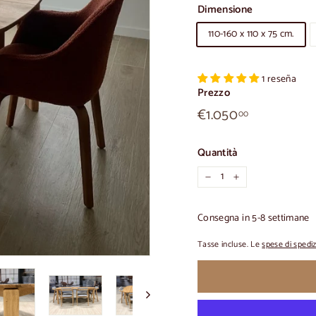
Dimensione
110-160 x 110 x 75 cm.
1 reseña
Prezzo
€1.050,00
Prezzo
€1.050
00
normale
Quantità
-
+
Consegna in 5-8 settimane
Tasse incluse. Le
spese di spedi