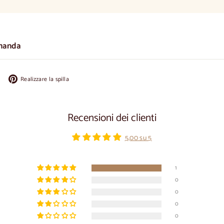
manda
Condividi
Appuntate
Realizzare la spilla
su
su
Facebook
Pinterest
Recensioni dei clienti
5,00 su 5
1
0
0
0
0