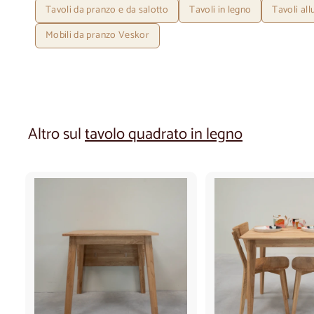
Tavoli da pranzo e da salotto
Tavoli in legno
Tavoli all
Mobili da pranzo Veskor
Altro sul
tavolo quadrato in legno
A
g
g
i
u
n
g
i