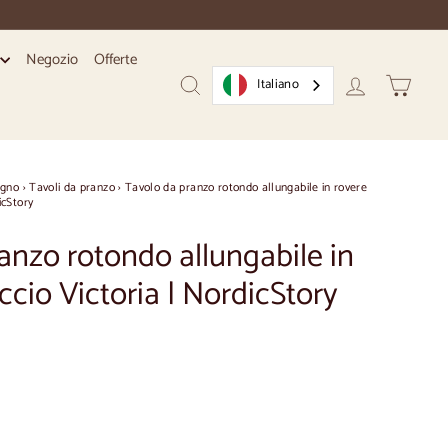
Negozio
Offerte
i
Italiano
Ricerca
Conto
Carrello
egno
›
Tavoli da pranzo
›
Tavolo da pranzo rotondo allungabile in rovere
icStory
anzo rotondo allungabile in
ccio Victoria | NordicStory