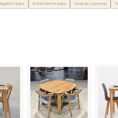
ungabili in legno
Grandi tavoli in legno
Tavoli per 4 persone
Ta
A
A
g
g
g
g
i
i
u
u
n
n
g
g
i
i