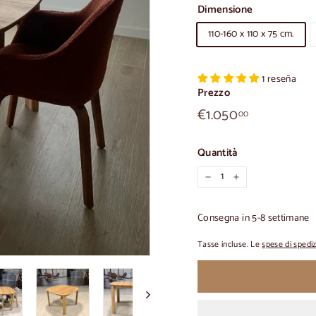
Dimensione
110-160 x 110 x 75 cm.
1 reseña
Prezzo
€1.050,00
Prezzo
€1.050
00
normale
Quantità
-
+
Consegna in 5-8 settimane
Tasse incluse. Le
spese di spedi