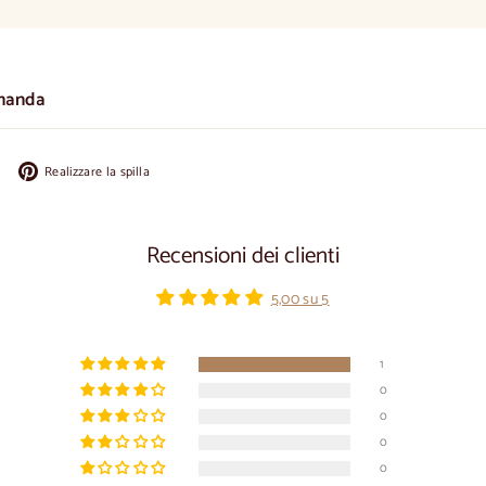
manda
Condividi
Appuntate
Realizzare la spilla
su
su
Facebook
Pinterest
Recensioni dei clienti
5,00 su 5
1
0
0
0
0