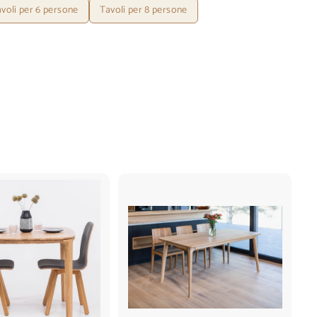
voli per 6 persone
Tavoli per 8 persone
A
A
g
g
g
g
i
i
u
u
n
n
g
g
i
i