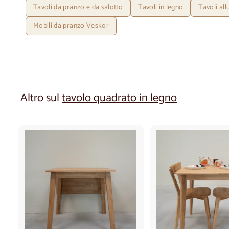
Tavoli da pranzo e da salotto
Tavoli in legno
Tavoli all
Mobili da pranzo Veskor
Altro sul
tavolo quadrato in legno
A
g
g
i
u
n
g
i