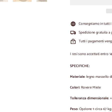
Consegniamo in tutti i
Spedizione gratuita a 
Tutti i pagamenti ven
I resi sono accettati entro 1
SPECIFICHE:
Materiale:
legno massello d
Colori:
Rovere Miele
Tolleranza dimensionale:
+
Peso:
Opzione 1: circa 67 kg;