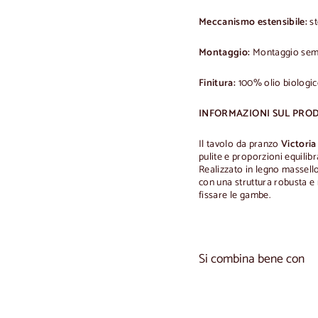
Meccanismo estensibile:
st
Montaggio:
Montaggio sempl
Finitura:
100% olio biologi
INFORMAZIONI SUL PRO
Il tavolo da pranzo
Victoria
pulite e proporzioni equilib
Realizzato in legno massello
con una struttura robusta e 
fissare le gambe.
Si combina bene con