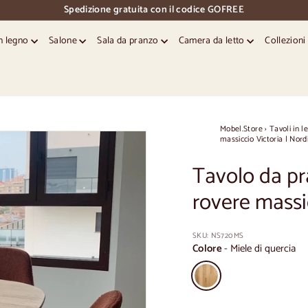
Spedizione gratuita con il codice GOFREE
pausa
diapositive
in legno
Salone
Sala da pranzo
Camera da letto
Collezion
Mobel.Store
›
Tavoli in l
massiccio Victoria | Nord
Tavolo da pr
rovere massi
SKU:
NS720MS
Colore
-
Miele di quercia