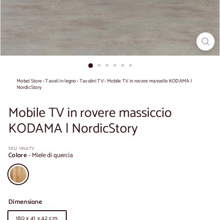
Mobel.Store
›
Tavoli in legno
›
Tavolini TV
›
Mobile TV in rovere massello KODAMA |
NordicStory
Mobile TV in rovere massiccio
KODAMA | NordicStory
SKU:
VK02TV
Colore
-
Miele di quercia
Dimensione
180 x 41 x 42 cm.