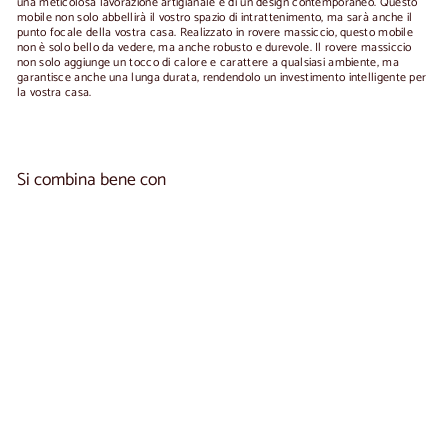
una meticolosa lavorazione artigianale e di un design contemporaneo. Questo
mobile non solo abbellirà il vostro spazio di intrattenimento, ma sarà anche il
punto focale della vostra casa. Realizzato in rovere massiccio, questo mobile
non è solo bello da vedere, ma anche robusto e durevole. Il rovere massiccio
non solo aggiunge un tocco di calore e carattere a qualsiasi ambiente, ma
garantisce anche una lunga durata, rendendolo un investimento intelligente per
la vostra casa.
Si combina bene con
Aggiungi al carrel
Mobile TV in rovere massiccio KODAMA |
3
NordicStory
reseñas
€1.020,00
€1.020
00