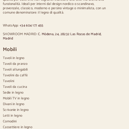
Sedie
funzionalità. Ideali per interni dal design nordico o scandinavo,
provenzale, classico, moderno e persino vintage o minimalista, con un
Sedie imbottite blu
comune denominatore: il legno di qualità.
Sedie imbottite grigie
Sedie imbottite verdi
WhatsApp:
+34 604 177 455
Sedie classiche
Sedie in stile provenzale
SHOWROOM MADRID:
C. Módena, 24, 28232 Las Rozas de Madrid,
Sedie in stile scandinavo
Madrid
Sedie in stile vintage
Sedie in stile rustico
Mobili
Sedie da pranzo beige
Tavoli in legno
Sedie da pranzo bianche
Cucina in legno silas
Tavoli da pranzo
Sedie da scrivania
Tavoli allungabili
Tavolini da caffè
Credenze
Tavolini
Tavoli da cucina
Credenze in legno
Sedie in legno
Credenza Hall
Mobili TV in legno
Credenze da cucina
Divani in legno
Credenze moderne
Scrivanie in legno
Credenze vintage
Credenze nordiche
Letti in legno
Credenze rustiche
Comodini
Credenze di design
Cassettiere in legno