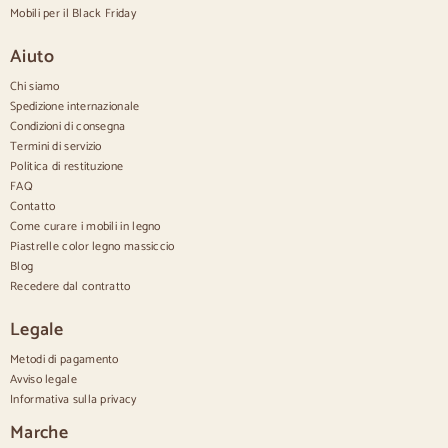
Credenze alte
Mobili per il Black Friday
Grandi credenze
Credenze piccole
Aiuto
Credenze strette
Credenze bianche
Chi siamo
Credenze in noce
Spedizione internazionale
Condizioni di consegna
Confortevole
Termini di servizio
Politica di restituzione
Piumini
Cassettiere moderne
FAQ
Cassettiere rustiche
Contatto
Cassettiere di design
Come curare i mobili in legno
Comodo e alto
Piastrelle color legno massiccio
Cassettiere piccole
Blog
Cassettiere grandi
Recedere dal contratto
Cassettiere strette
Cassettiere bianche
Legale
Cassettiere in legno di noce
Metodi di pagamento
Set
Avviso legale
Informativa sulla privacy
Sala da pranzo
Salone
Marche
Camera da letto