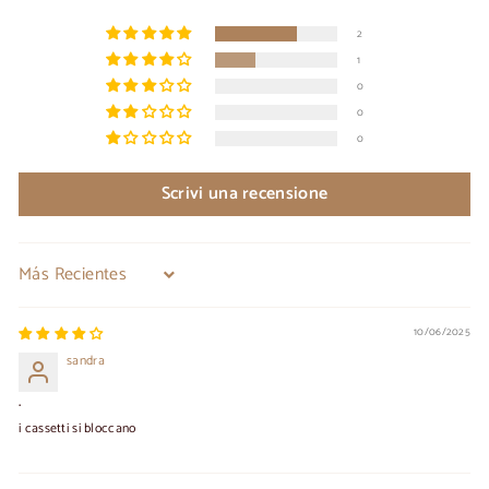
2
1
0
0
0
Scrivi una recensione
Sort by
10/06/2025
sandra
.
i cassetti si bloccano