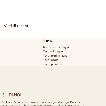
.
0
2
0
,
0
Visti di recente
0
Tavoli
Grandi tavoli in legno
Tavolini in legno
Tavoli medi in legno
Tavoli nordici
Tavoli provenzali
Tavoli scandinavi
Tavoli rustici
Tavolo per 2 persone
Tavoli per 4 persone
Tavolo per 6 persone
Tavolo per 8 persone
SU DI NOI
Tavolo per 10 persone
Tavolo per 12 persone
Su Mobel.Store potete trovare mobili in legno di design. Mobili di
qualità per case che non vogliono rinunciare allo stile ma anche alla