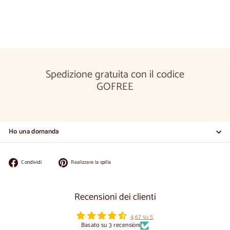
Spedizione gratuita con il codice
GOFREE
Ho una domanda
Condividi
Appuntate
Condividi
Realizzare la spilla
su
su
Facebook
Pinterest
Recensioni dei clienti
4,67 su 5
Basato su 3 recensioni