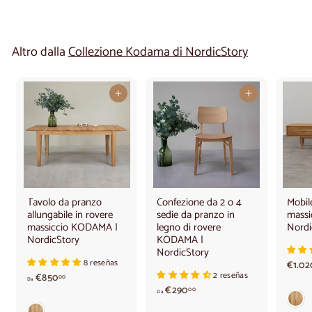
Altro dalla
Collezione Kodama di NordicStory
Aggiungi al carrello
Aggiungi al carrello
Tavolo da pranzo
Confezione da 2 o 4
Mobil
allungabile in rovere
sedie da pranzo in
massi
massiccio KODAMA |
legno di rovere
Nordi
NordicStory
KODAMA |
NordicStory
8 reseñas
€1.02
2 reseñas
A
€850
00
Da
p
d
€290
00
Da
a
a