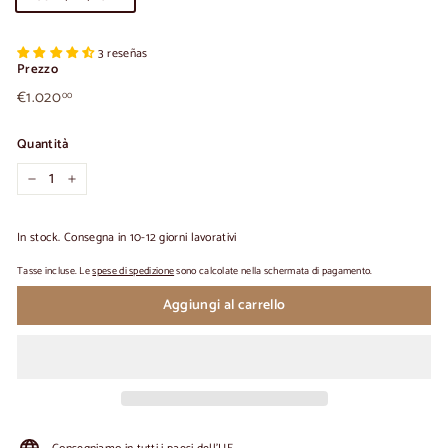
3 reseñas
Prezzo
€1.020,00
Prezzo
€1.020
00
normale
Quantità
-
+
In stock. Consegna in 10-12 giorni lavorativi
Tasse incluse. Le
spese di spedizione
sono calcolate nella schermata di pagamento.
Aggiungi al carrello